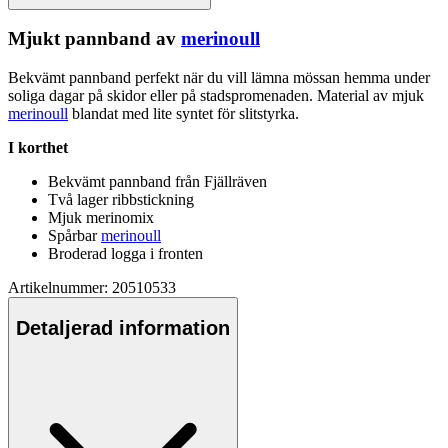
Mjukt
pa
nnband av
merinoull
Bekvämt
pa
nnband
pe
rfekt när du vill lämna mössan hemma under
soliga dagar på skidor eller på stadspromenaden. Material av mjuk
merinoull
blandat med lite syntet för slitstyrka.
I korthet
Bekvämt
pa
nnband från Fjällräven
Två lager ribbstickning
Mjuk merinomix
Spårbar
merinoull
Broderad logga i fronten
Artikelnummer: 20510533
Detaljerad information