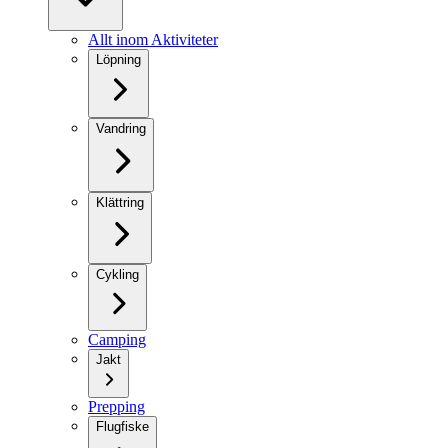
Allt inom Aktiviteter
Löpning
Vandring
Klättring
Cykling
Camping
Jakt
Prepping
Flugfiske