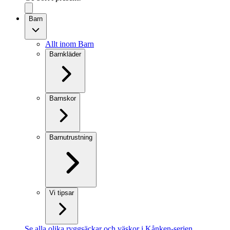
Barn
Allt inom Barn
Barnkläder
Barnskor
Barnutrustning
Vi tipsar
Se alla olika ryggsäckar och väskor i Kånken-serien