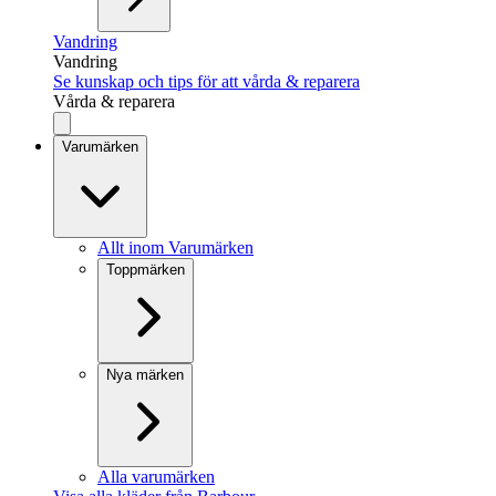
Vandring
Vandring
Se kunskap och tips för att vårda & reparera
Vårda & reparera
Varumärken
Allt inom Varumärken
Toppmärken
Nya märken
Alla varumärken