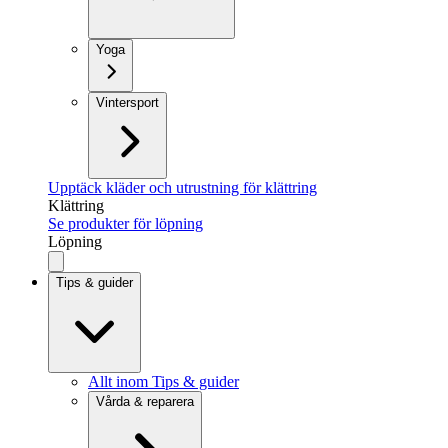
Yoga
Vintersport
Upptäck kläder och utrustning för klättring
Klättring
Se produkter för löpning
Löpning
Tips & guider
Allt inom Tips & guider
Vårda & reparera