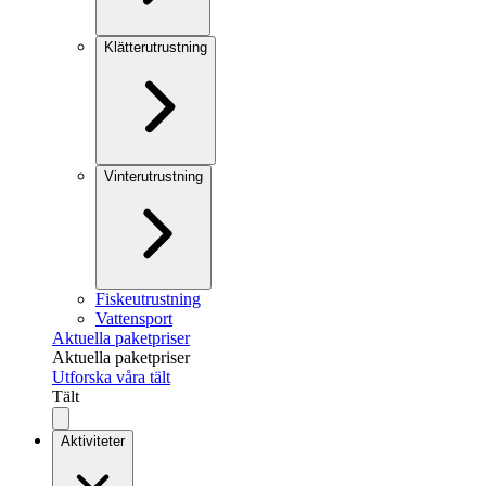
Klätterutrustning
Vinterutrustning
Fiskeutrustning
Vattensport
Aktuella paketpriser
Aktuella paketpriser
Utforska våra tält
Tält
Aktiviteter