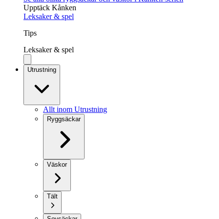
Upptäck Kånken
Leksaker & spel
Tips
Leksaker & spel
Utrustning
Allt inom Utrustning
Ryggsäckar
Väskor
Tält
Sovsäckar