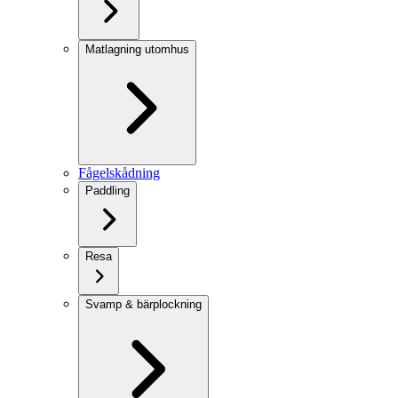
Matlagning utomhus
Fågelskådning
Paddling
Resa
Svamp & bärplockning