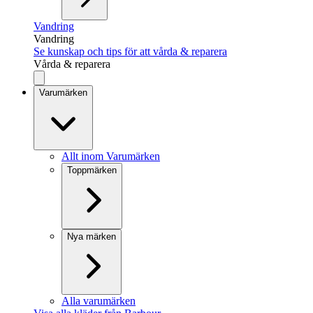
Vandring
Vandring
Se kunskap och tips för att vårda & reparera
Vårda & reparera
Varumärken
Allt inom Varumärken
Toppmärken
Nya märken
Alla varumärken