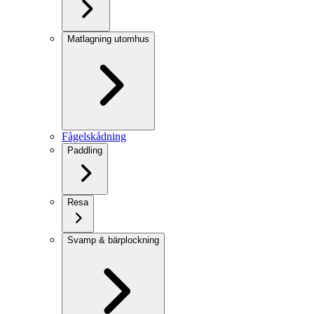
Matlagning utomhus
Fågelskådning
Paddling
Resa
Svamp & bärplockning