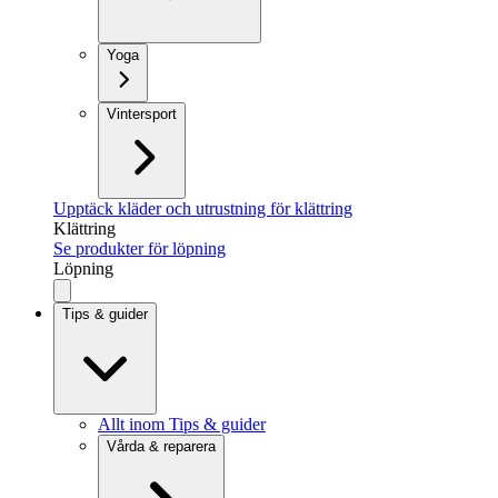
Yoga
Vintersport
Upptäck kläder och utrustning för klättring
Klättring
Se produkter för löpning
Löpning
Tips & guider
Allt inom Tips & guider
Vårda & reparera