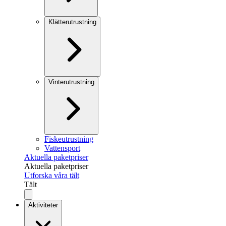
Klätterutrustning
Vinterutrustning
Fiskeutrustning
Vattensport
Aktuella paketpriser
Aktuella paketpriser
Utforska våra tält
Tält
Aktiviteter