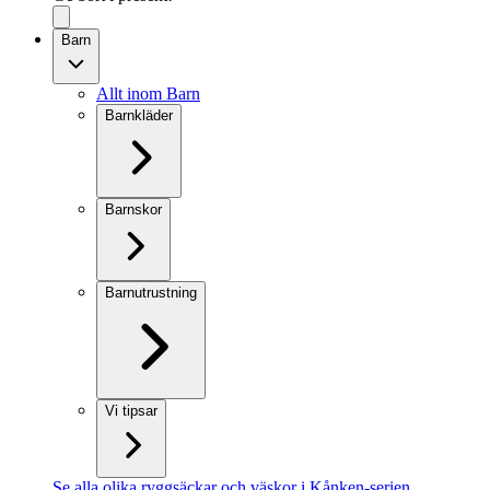
Barn
Allt inom Barn
Barnkläder
Barnskor
Barnutrustning
Vi tipsar
Se alla olika ryggsäckar och väskor i Kånken-serien