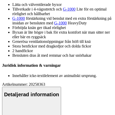
Lätta och välventilerade byxor
Tillverkade i 4-vägs
stretch
och
G-1000
Lite för en optimal
rörlighet och hållbarhet
G-1000
förstärkning vid benslut med en extra förstärkning på
insidan av bensluten med
G-1000
HeavyDuty
Förböjda knän ger ökad rörlighet
Byxan är lite högre i bak för extra komfort när man sitter ner
eller bär en ryggsäck
Generösa ventilationsö
pp
ningar från höft till knä
Stora benfickor med dragkedjor och dolda fickor
2 handfickor
Bensluten dras åt med remmar och har snörhakar
Juridisk information & varningar
Innehåller icke-textilelement av animaliskt ursprung.
Artikelnummer: 20258363
Detaljerad information