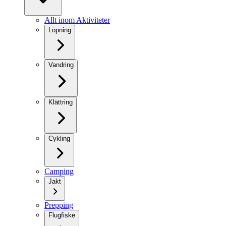
Allt inom Aktiviteter
Löpning
Vandring
Klättring
Cykling
Camping
Jakt
Prepping
Flugfiske