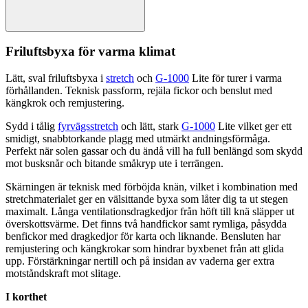
Friluftsbyxa för varma klimat
Lätt, sval friluftsbyxa i
stretch
och
G-1000
Lite för turer i varma
förhållanden. Teknisk
pa
ssform, rejäla fickor och benslut med
kängkrok och remjustering.
Sydd i tålig
fyrvägsstretch
och lätt, stark
G-1000
Lite vilket ger ett
smidigt, snabbtorkande plagg med utmärkt andningsförmåga.
Pe
rfekt när solen gassar och du ändå vill ha f
ull
benlängd som skydd
mot busksnår och bitande småkryp ute i terrängen.
Skärningen är teknisk med förböjda knän, vilket i kombination med
stretch
materialet ger en välsittande byxa som låter dig ta ut stegen
maximalt. Långa ventilationsdragkedjor från höft till knä slä
pp
er ut
överskottsvärme. Det finns två handfickor samt rymliga, påsydda
benfickor med dragkedjor för karta och liknande. Bensluten har
remjustering och kängkrokar som hindrar byxbenet från att glida
u
pp
. Förstärkningar nertill och på insidan av vaderna ger extra
motståndskraft mot slitage.
I korthet