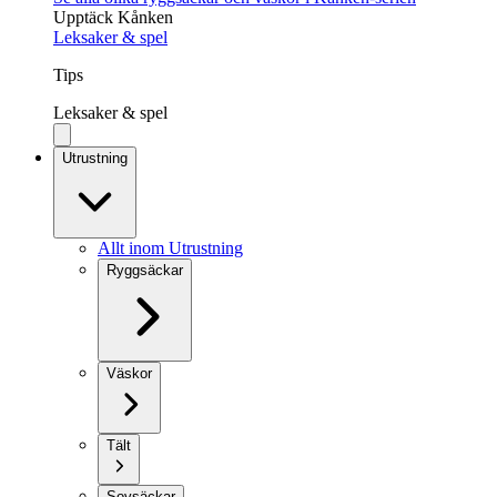
Upptäck Kånken
Leksaker & spel
Tips
Leksaker & spel
Utrustning
Allt inom Utrustning
Ryggsäckar
Väskor
Tält
Sovsäckar