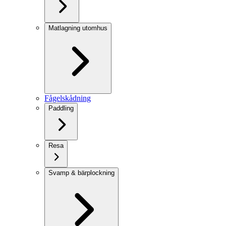
Matlagning utomhus
Fågelskådning
Paddling
Resa
Svamp & bärplockning