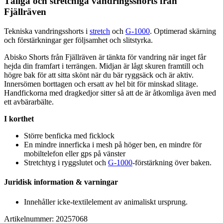
Tåliga och
stretch
iga vandringsshorts från
Fjällräven
Tekniska vandringsshorts i
stretch
och
G-1000
. Optimerad skärning
och förstärkningar ger följsamhet och slitstyrka.
Abisko Shorts från Fjällräven är tänkta för vandring när inget får
hejda din framfart i terrängen. Midjan är lågt skuren framtill och
högre bak för att sitta skönt när du bär ryggsäck och är aktiv.
Innersömen borttagen och ersatt av hel bit för minskad slitage.
Handfickorna med dragkedjor sitter så att de är åtkomliga även med
ett avbärarbälte.
I korthet
Större benficka med ficklock
En mindre innerficka i mesh på höger ben, en mindre för
mobiltelefon eller g
ps
på vänster
Stretch
tyg i ryggslutet och
G-1000
-förstärkning över baken.
Juridisk information & varningar
Innehåller icke-textilelement av animaliskt ursprung.
Artikelnummer: 20257068