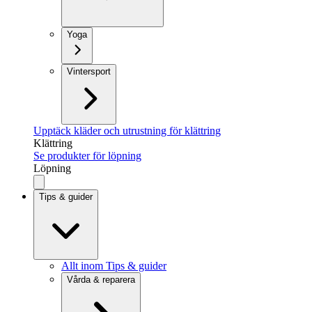
Yoga
Vintersport
Upptäck kläder och utrustning för klättring
Klättring
Se produkter för löpning
Löpning
Tips & guider
Allt inom Tips & guider
Vårda & reparera