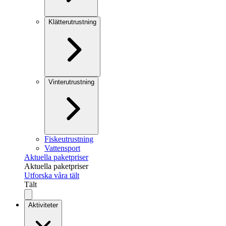
Klätterutrustning
Vinterutrustning
Fiskeutrustning
Vattensport
Aktuella paketpriser
Aktuella paketpriser
Utforska våra tält
Tält
Aktiviteter