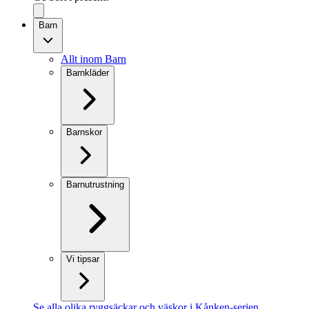
Barn
Allt inom Barn
Barnkläder
Barnskor
Barnutrustning
Vi tipsar
Se alla olika ryggsäckar och väskor i Kånken-serien