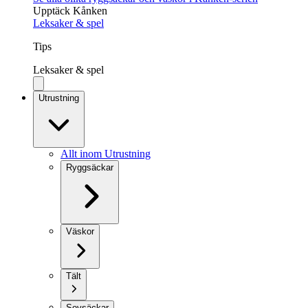
Upptäck Kånken
Leksaker & spel
Tips
Leksaker & spel
Utrustning
Allt inom Utrustning
Ryggsäckar
Väskor
Tält
Sovsäckar