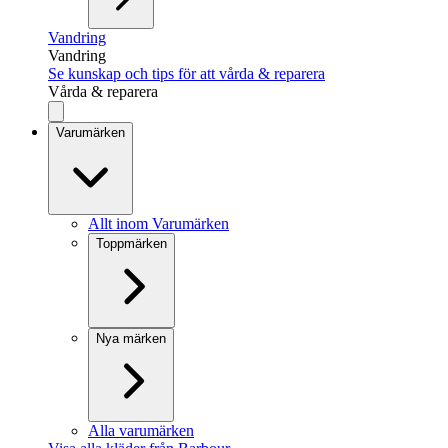
Vandring
Vandring
Se kunskap och tips för att vårda & reparera
Vårda & reparera
Varumärken
Allt inom Varumärken
Toppmärken
Nya märken
Alla varumärken