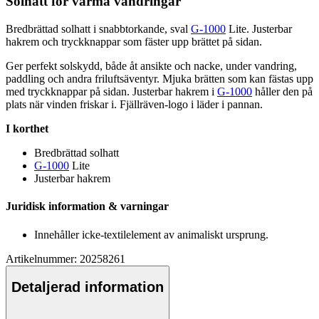
Solhatt för varma vandringar
Bredbrättad solhatt i snabbtorkande, sval
G-1000
Lite. Justerbar
hakrem och tryckkna
pp
ar som fäster u
pp
brättet på sidan.
Ger
pe
rfekt solskydd, både åt ansikte och nacke, under vandring,
pa
ddling och andra friluftsäventyr. Mjuka brätten som kan fästas u
pp
med tryckkna
pp
ar på sidan. Justerbar hakrem i
G-1000
håller den på
plats när vinden friskar i. Fjällräven-logo i läder i
pa
nnan.
I korthet
Bredbrättad solhatt
G-1000
Lite
Justerbar hakrem
Juridisk information & varningar
Innehåller icke-textilelement av animaliskt ursprung.
Artikelnummer: 20258261
Detaljerad information