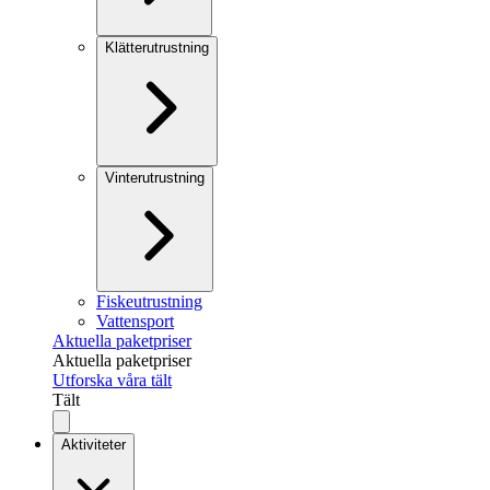
Klätterutrustning
Vinterutrustning
Fiskeutrustning
Vattensport
Aktuella paketpriser
Aktuella paketpriser
Utforska våra tält
Tält
Aktiviteter