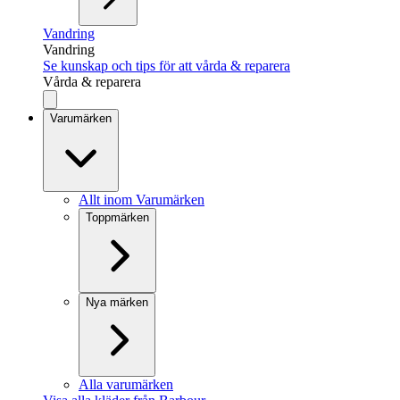
Vandring
Vandring
Se kunskap och tips för att vårda & reparera
Vårda & reparera
Varumärken
Allt inom Varumärken
Toppmärken
Nya märken
Alla varumärken