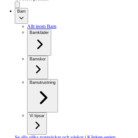
Barn
Allt inom Barn
Barnkläder
Barnskor
Barnutrustning
Vi tipsar
Se alla olika ryggsäckar och väskor i Kånken-serien