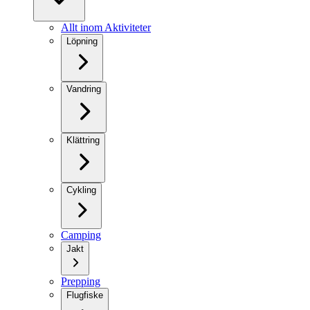
Allt inom Aktiviteter
Löpning
Vandring
Klättring
Cykling
Camping
Jakt
Prepping
Flugfiske