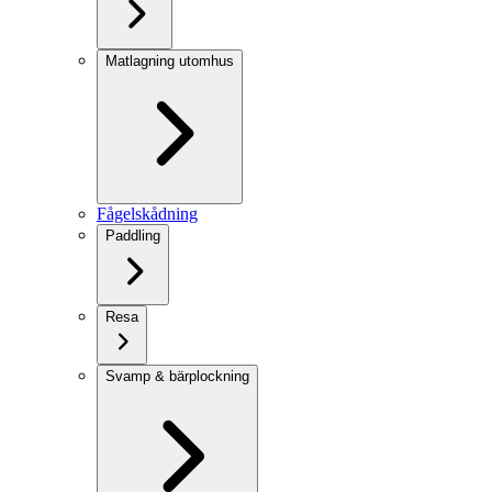
Matlagning utomhus
Fågelskådning
Paddling
Resa
Svamp & bärplockning