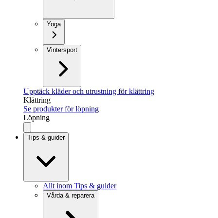
Yoga
Vintersport
Upptäck kläder och utrustning för klättring
Klättring
Se produkter för löpning
Löpning
Tips & guider
Allt inom Tips & guider
Vårda & reparera