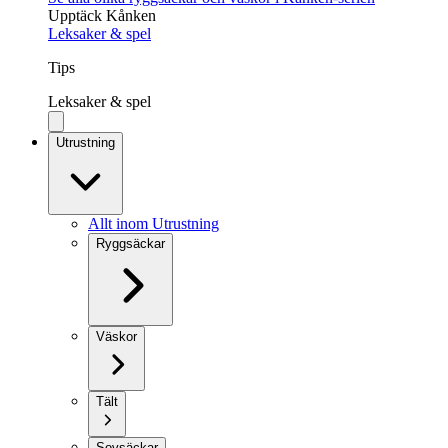
Upptäck Kånken
Leksaker & spel
Tips
Leksaker & spel
Utrustning
Allt inom Utrustning
Ryggsäckar
Väskor
Tält
Sovsäckar