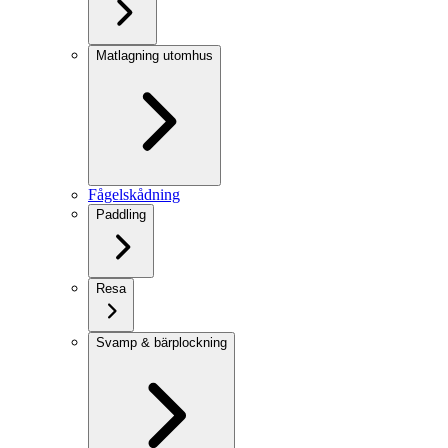
Matlagning utomhus
Fågelskådning
Paddling
Resa
Svamp & bärplockning