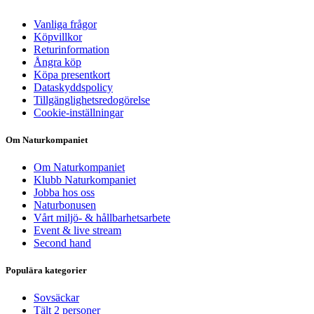
Vanliga frågor
Köpvillkor
Returinformation
Ångra köp
Köpa presentkort
Dataskyddspolicy
Tillgänglighetsredogörelse
Cookie-inställningar
Om Naturkompaniet
Om Naturkompaniet
Klubb Naturkompaniet
Jobba hos oss
Naturbonusen
Vårt miljö- & hållbarhetsarbete
Event & live stream
Second hand
Populära kategorier
Sovsäckar
Tält 2 personer