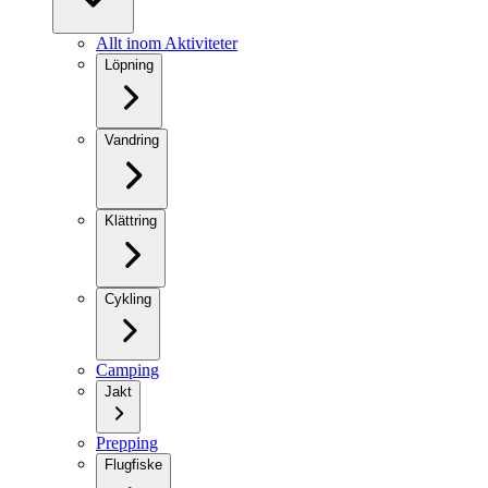
Allt inom Aktiviteter
Löpning
Vandring
Klättring
Cykling
Camping
Jakt
Prepping
Flugfiske