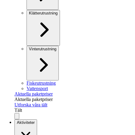
Klätterutrustning
Vinterutrustning
Fiskeutrustning
Vattensport
Aktuella paketpriser
Aktuella paketpriser
Utforska våra tält
Tält
Aktiviteter