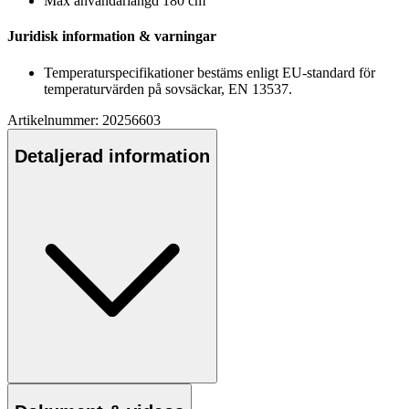
Max användarlängd 180 cm
Juridisk information & varningar
Tem
pe
raturs
pe
cifikationer bestäms enligt EU-standard för
tem
pe
raturvärden på sovsäckar, EN 13537.
Artikelnummer: 20256603
Detaljerad information