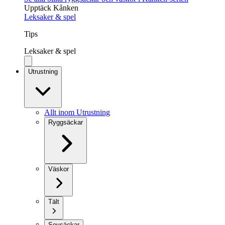
Upptäck Kånken
Leksaker & spel
Tips
Leksaker & spel
Utrustning
Allt inom Utrustning
Ryggsäckar
Väskor
Tält
Sovsäckar