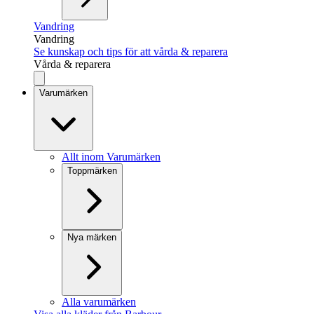
Vandring
Vandring
Se kunskap och tips för att vårda & reparera
Vårda & reparera
Varumärken
Allt inom Varumärken
Toppmärken
Nya märken
Alla varumärken