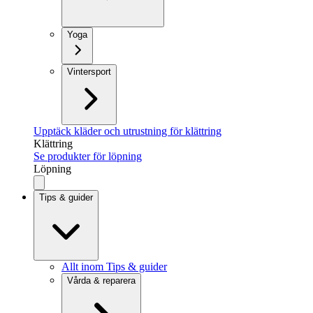
Yoga
Vintersport
Upptäck kläder och utrustning för klättring
Klättring
Se produkter för löpning
Löpning
Tips & guider
Allt inom Tips & guider
Vårda & reparera