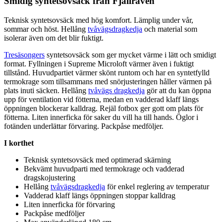
Smidig syntetsovsäck från Fjällräven
Teknisk syntetsovsäck med hög komfort. Lämplig under vår,
sommar och höst. Hellång
tvåvägsdragkedja
och material som
isolerar även om det blir fuktigt.
Tresäsongers
syntetsovsäck som ger mycket värme i lätt och smidigt
format. Fyllningen i Supreme Microloft värmer även i fuktigt
tillstånd. Huvud
pa
rtiet värmer skönt runtom och har en syntetfylld
termokrage som tillsammans med snörjusteringen håller värmen på
plats inuti säcken. Hellång
tvåvägs dragkedja
gör att du kan ö
pp
na
u
pp
för ventilation vid fötterna, medan en vadderad klaff längs
ö
pp
ningen blockerar kalldrag. Rejäl fotbox ger gott om plats för
fötterna. Liten innerficka för saker du vill ha till hands. Öglor i
fotänden underlättar förvaring.
Pa
ckpåse medföljer.
I korthet
Teknisk syntetsovsäck med optimerad skärning
Bekvämt huvud
pa
rti med termokrage och vadderad
dragskojustering
Hellång
tvåvägsdragkedja
för enkel reglering av tem
pe
ratur
Vadderad klaff längs ö
pp
ningen sto
pp
ar kalldrag
Liten innerficka för förvaring
Pa
ckpåse medföljer