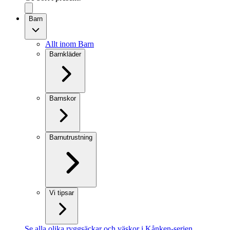
Barn
Allt inom Barn
Barnkläder
Barnskor
Barnutrustning
Vi tipsar
Se alla olika ryggsäckar och väskor i Kånken-serien