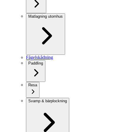
Matlagning utomhus
Fågelskådning
Paddling
Resa
Svamp & bärplockning