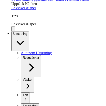
Upptäck Kånken
Leksaker & spel
Tips
Leksaker & spel
Utrustning
Allt inom Utrustning
Ryggsäckar
Väskor
Tält
Sovsäckar