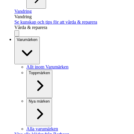
Vandring
Vandring
Se kunskap och tips för att vårda & reparera
Vårda & reparera
Varumärken
Allt inom Varumärken
Toppmärken
Nya märken
Alla varumärken