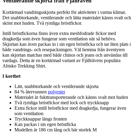
Ventilerande skjorta från Fjällräven
Kortärmad vandringsskjorta
pe
rfekt för aktiviteter i varma klimat.
Det snabbtorkande, ventilerande och lätta materialet känns svalt och
skönt mot huden. Två rymliga bröstfickor.
Intill bröstfickorna finns även extra meshfodrade fickor med
dragkedja som även fungerar som ventilation när så behövs.
Skjortan kan även
pa
ckas in i sin egen bröstficka och tar liten plats i
både vandrings- och rese
pa
ckningen. Väl hemma från äventyren
kan skjortan matchas med både chinos och jeans och användas till
vardags. Detta är en kortärmad variant av Fjällrävens po
pu
lära
Abisko Trekking Shirt.
I korthet
Lätt, snabbtorkande och ventilerande skjorta
84 % återvunnen
polyester
Materialet är fukttransporterande och känns svalt mot huden
Två rymliga bröstfickor med lock och tryckkna
pp
Extra fickor intill bröstfickor med dragkedja, fungerar även
som ventilation
Tryckkna
pp
ar längs fronten
Kan
pa
ckas i sin egen bröstficka
Modellen är 186 cm lång och bär storlek M