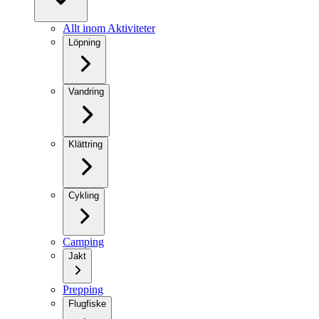
Allt inom Aktiviteter
Löpning
Vandring
Klättring
Cykling
Camping
Jakt
Prepping
Flugfiske