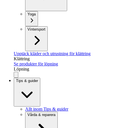
Yoga
Vintersport
Upptäck kläder och utrustning för klättring
Klättring
Se produkter för löpning
Löpning
Tips & guider
Allt inom Tips & guider
Vårda & reparera