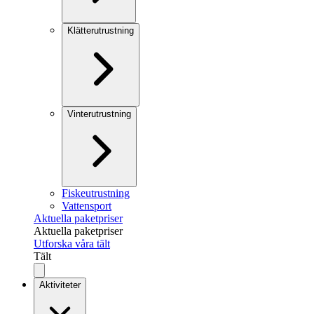
Klätterutrustning
Vinterutrustning
Fiskeutrustning
Vattensport
Aktuella paketpriser
Aktuella paketpriser
Utforska våra tält
Tält
Aktiviteter