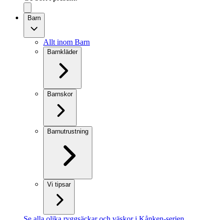
Barn
Allt inom Barn
Barnkläder
Barnskor
Barnutrustning
Vi tipsar
Se alla olika ryggsäckar och väskor i Kånken-serien