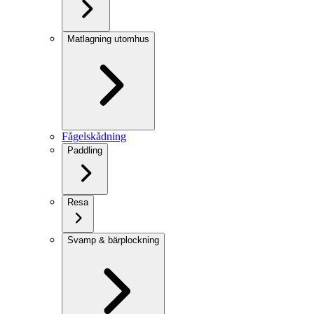
Matlagning utomhus
Fågelskådning
Paddling
Resa
Svamp & bärplockning