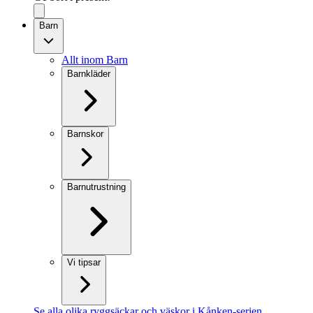
Barn
Allt inom Barn
Barnkläder
Barnskor
Barnutrustning
Vi tipsar
Se alla olika ryggsäckar och väskor i Kånken-serien