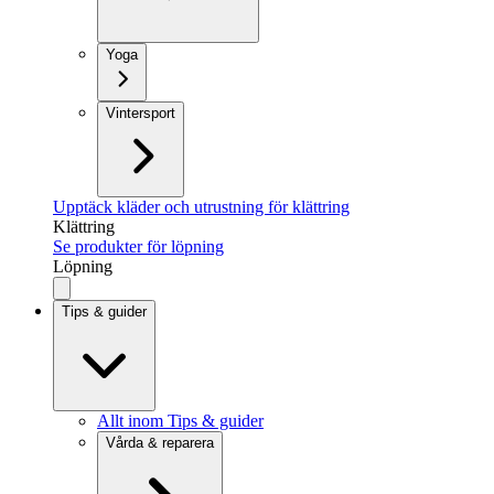
Yoga
Vintersport
Upptäck kläder och utrustning för klättring
Klättring
Se produkter för löpning
Löpning
Tips & guider
Allt inom Tips & guider
Vårda & reparera