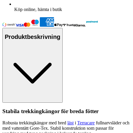
Köp online, hämta i butik
Produktbeskrivning
Stabila trekkingkängor för breda fötter
Robusta trekkingkängor med bred
läst
i
Terracare
f
ull
narvsläder och
med
vattentät
t Gore-Tex. Stabil konstruktion som
pa
ssar för