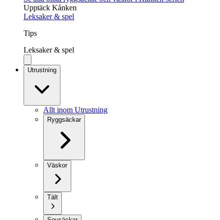
Upptäck Kånken
Leksaker & spel
Tips
Leksaker & spel
Utrustning
Allt inom Utrustning
Ryggsäckar
Väskor
Tält
Sovsäckar