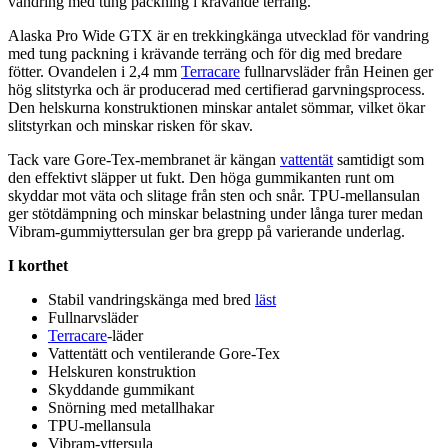
vandring med tung
pa
ckning i krävande terräng.
Alaska Pro Wide GTX är en trekkingkänga utvecklad för vandring
med tung
pa
ckning i krävande terräng och för dig med bredare
fötter. Ovandelen i 2,4 mm
Terracare
f
ull
narvsläder från Heinen ger
hög slitstyrka och är producerad med certifierad garvningsprocess.
Den helskurna konstruktionen minskar antalet sömmar, vilket ökar
slitstyrkan och minskar risken för skav.
Tack vare Gore-Tex-membranet är kängan
vattentät
samtidigt som
den effektivt slä
pp
er ut fukt. Den höga gummikanten runt om
skyddar mot väta och slitage från sten och snår. T
PU
-mellansulan
ger stötdämpning och minskar belastning under långa turer medan
Vibram-gummiyttersulan ger bra gre
pp
på varierande underlag.
I korthet
Stabil vandringskänga med bred
läst
F
ull
narvsläder
Terracare
-läder
Vattentät
t och ventilerande Gore-Tex
Helskuren konstruktion
Skyddande gummikant
Snörning med metallhakar
T
PU
-mellansula
Vibram-yttersula