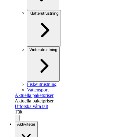
Klätterutrustning
Vinterutrustning
Fiskeutrustning
Vattensport
Aktuella paketpriser
Aktuella paketpriser
Utforska våra tält
Tält
Aktiviteter