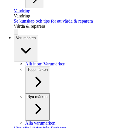
Vandring
Vandring
Se kunskap och tips för att vårda & reparera
Vårda & reparera
Varumärken
Allt inom Varumärken
Toppmärken
Nya märken
Alla varumärken