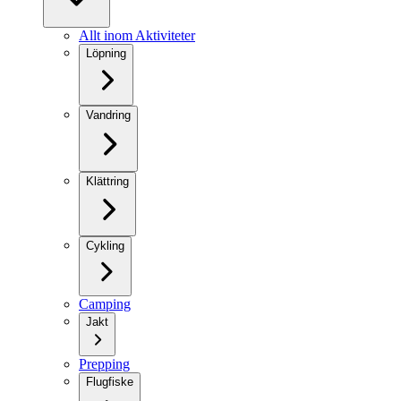
Allt inom Aktiviteter
Löpning
Vandring
Klättring
Cykling
Camping
Jakt
Prepping
Flugfiske