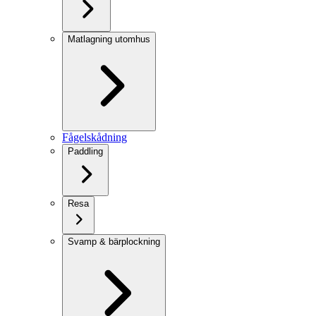
Matlagning utomhus
Fågelskådning
Paddling
Resa
Svamp & bärplockning