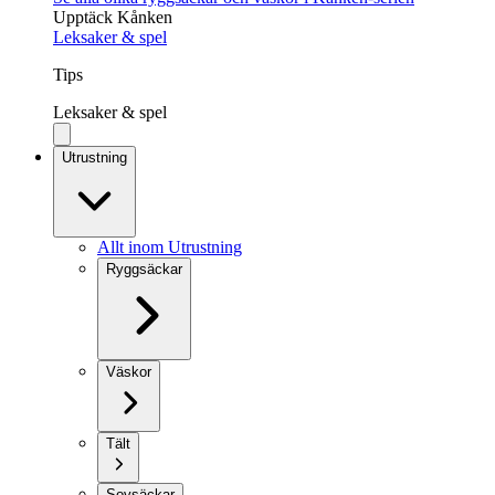
Upptäck Kånken
Leksaker & spel
Tips
Leksaker & spel
Utrustning
Allt inom Utrustning
Ryggsäckar
Väskor
Tält
Sovsäckar