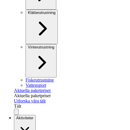
Klätterutrustning
Vinterutrustning
Fiskeutrustning
Vattensport
Aktuella paketpriser
Aktuella paketpriser
Utforska våra tält
Tält
Aktiviteter