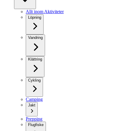
Allt inom Aktiviteter
Löpning
Vandring
Klättring
Cykling
Camping
Jakt
Prepping
Flugfiske