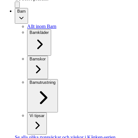
Barn
Allt inom Barn
Barnkläder
Barnskor
Barnutrustning
Vi tipsar
Se alla olika ryggsäckar och väskor i Kånken-serien