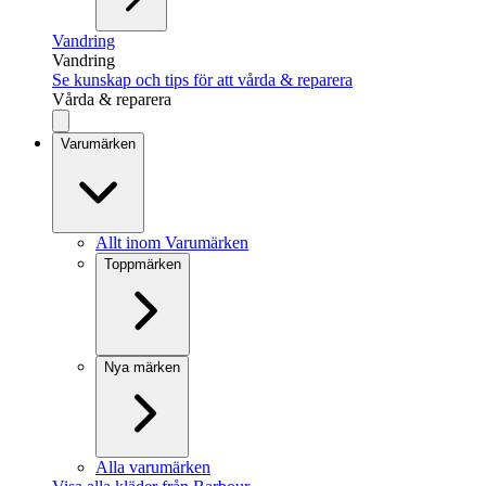
Vandring
Vandring
Se kunskap och tips för att vårda & reparera
Vårda & reparera
Varumärken
Allt inom Varumärken
Toppmärken
Nya märken
Alla varumärken