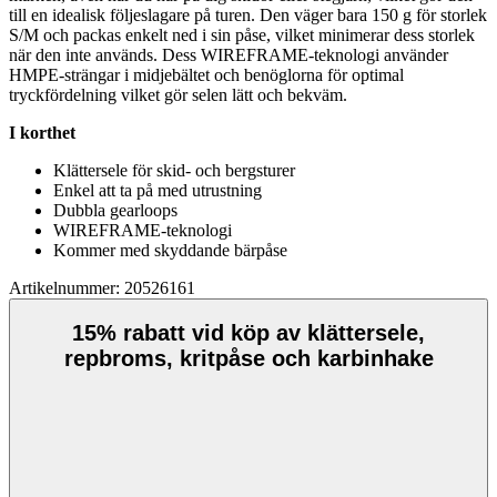
till en idealisk följeslagare på turen. Den väger bara 150 g för storlek
S/M och
pa
ckas enkelt ned i sin påse, vilket minimerar dess storlek
när den inte används. Dess WIREFRAME-teknologi använder
HM
PE
-strängar i midjebältet och benöglorna för optimal
tryckfördelning vilket gör selen lätt och bekväm.
I korthet
Klättersele för skid- och bergsturer
Enkel att ta på med utrustning
Dubbla gearloo
ps
WIREFRAME-teknologi
Kommer med skyddande bärpåse
Artikelnummer: 20526161
15% rabatt vid köp av klättersele,
repbroms, kritpåse och karbinhake