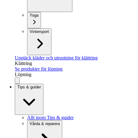
Yoga
Vintersport
Upptäck kläder och utrustning för klättring
Klättring
Se produkter för löpning
Löpning
Tips & guider
Allt inom Tips & guider
Vårda & reparera