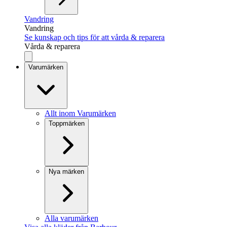
Vandring
Vandring
Se kunskap och tips för att vårda & reparera
Vårda & reparera
Varumärken
Allt inom Varumärken
Toppmärken
Nya märken
Alla varumärken