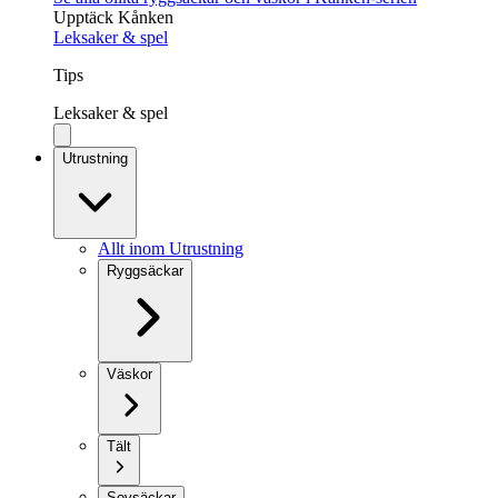
Upptäck Kånken
Leksaker & spel
Tips
Leksaker & spel
Utrustning
Allt inom Utrustning
Ryggsäckar
Väskor
Tält
Sovsäckar