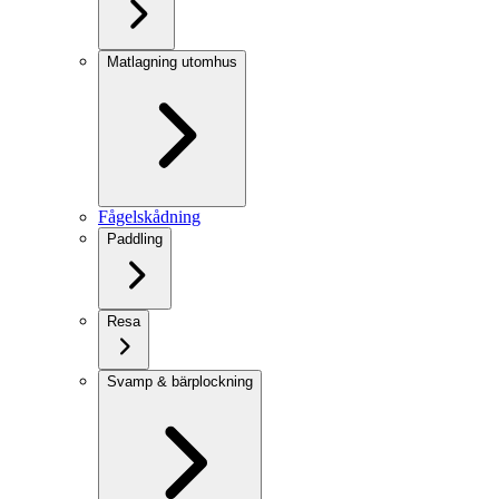
Matlagning utomhus
Fågelskådning
Paddling
Resa
Svamp & bärplockning