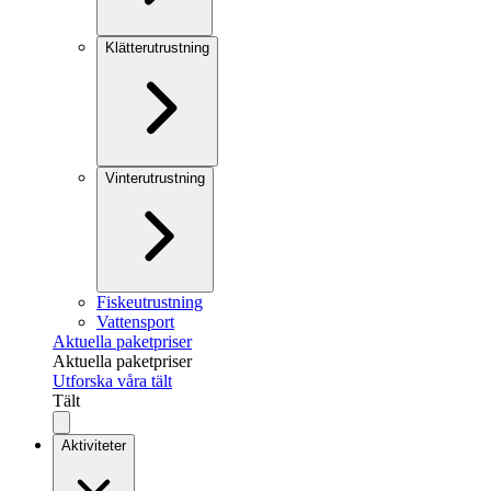
Klätterutrustning
Vinterutrustning
Fiskeutrustning
Vattensport
Aktuella paketpriser
Aktuella paketpriser
Utforska våra tält
Tält
Aktiviteter