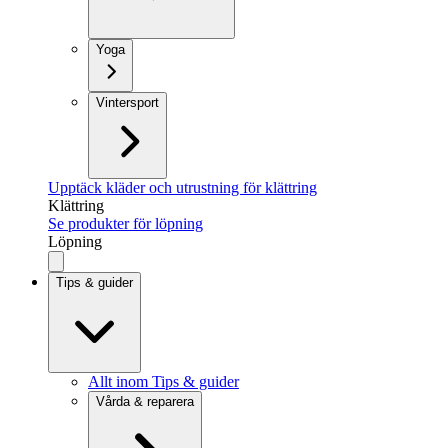
Yoga
Vintersport
Upptäck kläder och utrustning för klättring
Klättring
Se produkter för löpning
Löpning
Tips & guider
Allt inom Tips & guider
Vårda & reparera