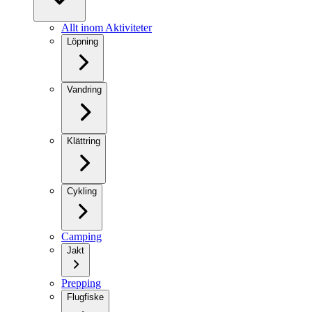
Allt inom Aktiviteter
Löpning
Vandring
Klättring
Cykling
Camping
Jakt
Prepping
Flugfiske