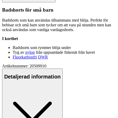
Badshorts för små barn
Badshorts som kan användas tillsammans med blöja.
Pe
rfekt för
bebisar och små barn som tycker om att vara på stranden men kan
också användas som vanliga vardagsshorts.
I korthet
Badshorts som rymmer blöja under
Tyg av
nylon
från u
pp
samlade fiskenät från havet
Fluorkarbonfri
DWR
Artikelnummer: 20509910
Detaljerad information