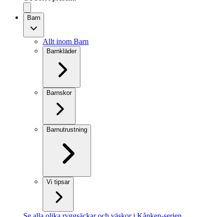
Barn
Allt inom Barn
Barnkläder
Barnskor
Barnutrustning
Vi tipsar
Se alla olika ryggsäckar och väskor i Kånken-serien