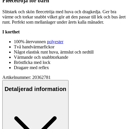
Fleece
tröja för barn
Slitstark och skön
fleece
tröja med huva och dragkedja. Ger bra
värme och torkar snabbt vilket gör att den
pa
ssar till lek och bus året
runt.
Pe
rfekt som mellanlager under årets kalla månader.
I korthet
100% återvunnen
polyester
Två handvärmarfickor
Något elastisk runt huva, ärmslut och nedtill
Värmande och snabbtorkande
Bröstficka med lock
Dragare med reflex
Artikelnummer: 20362781
Detaljerad information