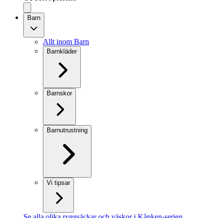
Barn
Allt inom Barn
Barnkläder
Barnskor
Barnutrustning
Vi tipsar
Se alla olika ryggsäckar och väskor i Kånken-serien