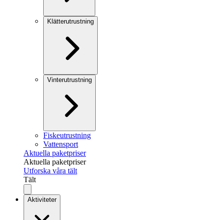
Klätterutrustning
Vinterutrustning
Fiskeutrustning
Vattensport
Aktuella paketpriser
Aktuella paketpriser
Utforska våra tält
Tält
Aktiviteter