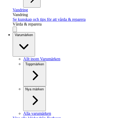
Vandring
Vandring
Se kunskap och tips för att vårda & reparera
Vårda & reparera
Varumärken
Allt inom Varumärken
Toppmärken
Nya märken
Alla varumärken