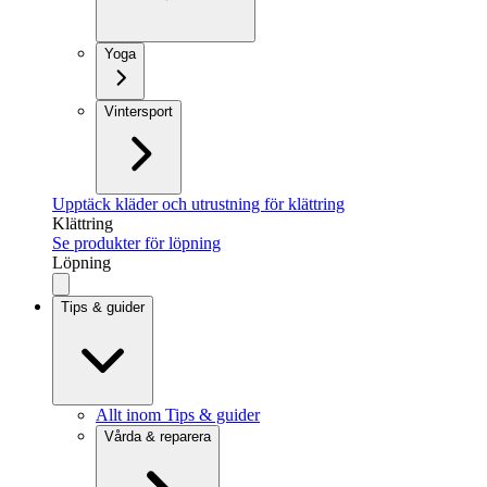
Yoga
Vintersport
Upptäck kläder och utrustning för klättring
Klättring
Se produkter för löpning
Löpning
Tips & guider
Allt inom Tips & guider
Vårda & reparera