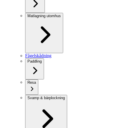
Matlagning utomhus
Fågelskådning
Paddling
Resa
Svamp & bärplockning