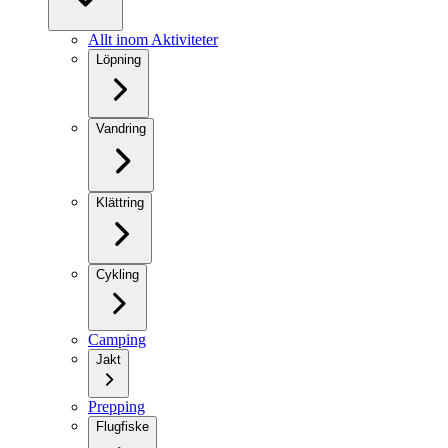
Allt inom Aktiviteter
Löpning
Vandring
Klättring
Cykling
Camping
Jakt
Prepping
Flugfiske