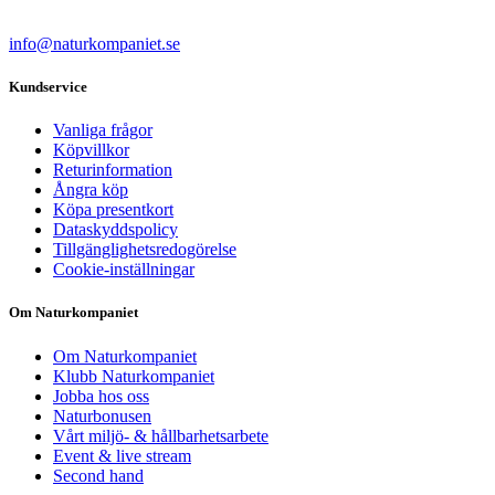
info@naturkompaniet.se
Kundservice
Vanliga frågor
Köpvillkor
Returinformation
Ångra köp
Köpa presentkort
Dataskyddspolicy
Tillgänglighetsredogörelse
Cookie-inställningar
Om Naturkompaniet
Om Naturkompaniet
Klubb Naturkompaniet
Jobba hos oss
Naturbonusen
Vårt miljö- & hållbarhetsarbete
Event & live stream
Second hand