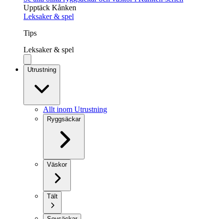
Upptäck Kånken
Leksaker & spel
Tips
Leksaker & spel
Utrustning
Allt inom Utrustning
Ryggsäckar
Väskor
Tält
Sovsäckar