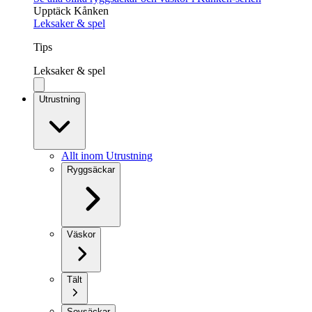
Upptäck Kånken
Leksaker & spel
Tips
Leksaker & spel
Utrustning
Allt inom Utrustning
Ryggsäckar
Väskor
Tält
Sovsäckar