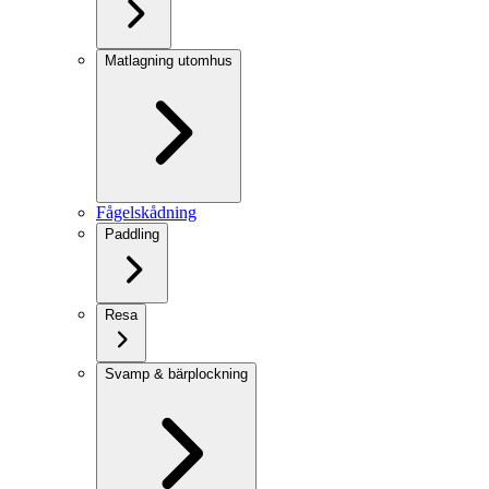
Matlagning utomhus
Fågelskådning
Paddling
Resa
Svamp & bärplockning