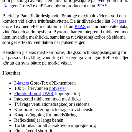
som på snöiga äventyr - en utmärkt följeslagare på äventyr året runt.
3-lagers
Gore-Tex e
PE
-membran producerat utan
PFAS
.
Back Up
Pa
nt 3L är designade för att ge maximalt väderskydd och
komfort vid aktiva friluftsaktiviteter. De är tillverkade i lätt
3-lagers
Gore-Tex med e
PE
-membran fritt från
PFAS
och är både
vattentät
a,
vindtäta och andningsbara. Byxorna har en integrerad midjerem med
liten invändig meshficka, samt långa tvåvägsdragkedjor på sidorna
som ger effektiv ventilation när
pu
lsen stiger.
Bensluten justeras med kardborre, dragsko och kna
pp
stängning för
att
pa
ssa vid cykling, vandring eller regniga vardagar. Reflexdetaljer
gör att du syns bättre på mörka vägar.
I korthet
3-lagers
Gore-Tex e
PE
-membran
100 % återvunnen
polyester
Fluorkarbonfri
DWR
-impregnering
Integrerad midjerem med meshficka
Tvåvägs ventilationsdragkedjor i sidorna
Kardborrejustering och dragsko vid benslut
Kna
pp
stängning för muddsäkring
Reflexdetaljer längs benen
Torktumlas för att återaktivera impregnering
Finns även i short fit