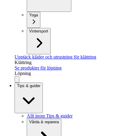
Yoga
Vintersport
Upptäck kläder och utrustning för klättring
Klättring
Se produkter för löpning
Löpning
Tips & guider
Allt inom Tips & guider
Vårda & reparera