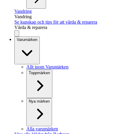
Vandring
Vandring
Se kunskap och tips för att vårda & reparera
Vårda & reparera
Varumärken
Allt inom Varumärken
Toppmärken
Nya märken
Alla varumärken