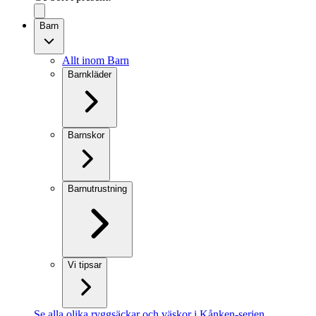
Barn
Allt inom Barn
Barnkläder
Barnskor
Barnutrustning
Vi tipsar
Se alla olika ryggsäckar och väskor i Kånken-serien