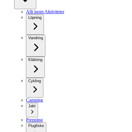
Allt inom Aktiviteter
Löpning
Vandring
Klättring
Cykling
Camping
Jakt
Prepping
Flugfiske