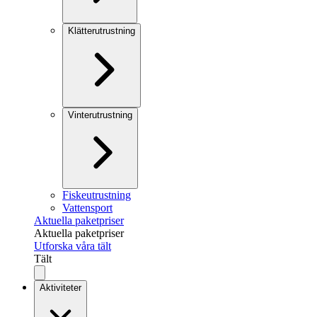
Klätterutrustning
Vinterutrustning
Fiskeutrustning
Vattensport
Aktuella paketpriser
Aktuella paketpriser
Utforska våra tält
Tält
Aktiviteter