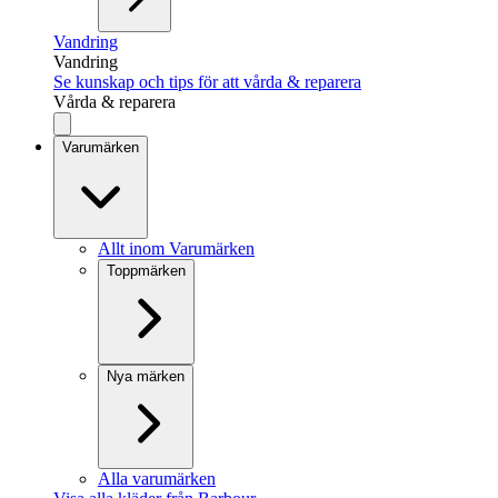
Vandring
Vandring
Se kunskap och tips för att vårda & reparera
Vårda & reparera
Varumärken
Allt inom Varumärken
Toppmärken
Nya märken
Alla varumärken