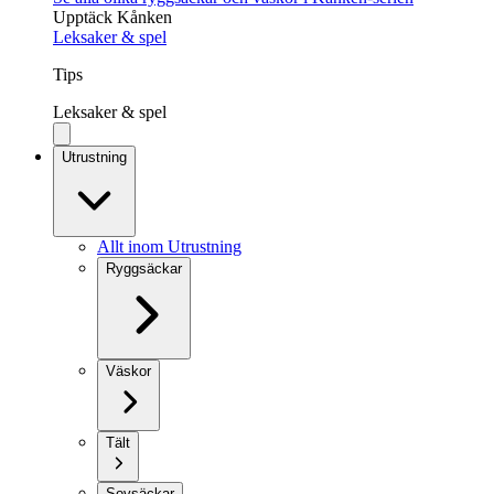
Upptäck Kånken
Leksaker & spel
Tips
Leksaker & spel
Utrustning
Allt inom Utrustning
Ryggsäckar
Väskor
Tält
Sovsäckar