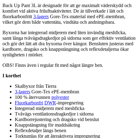
Back Up
Pa
nt 3L är designade för att ge maximalt väderskydd och
komfort vid aktiva friluftsaktiviteter. De är tillverkade i lätt och
fluorkarbonfri
tt
3-lagers
Gore-Tex-material med e
PE
-membran,
vilket gör dem både
vattentät
a, vindtäta och andningsbara.
Byxorna har integrerad midjerem med liten invändig meshficka,
samt långa tvåvägsdragkedjor på sidorna som ger effektiv ventilation
och gör det lätt att dra byxorna över kängor. Bensluten justeras med
kardborre, dragsko och kna
pp
stängning och reflexdetaljerna ökar
synligheten i mörker.
OBS! Finns även i regular fit med något längre ben.
I korthet
Skalbyxor från Tierra
3-lagers
Gore-Tex e
PE
-membran
100 % återvunnen
polyester
Fluorkarbonfri
DWR
-impregnering
Integrerad midjerem med meshficka
Tvåvägs ventilationsdragkedjor i sidorna
Kardborrejustering och dragsko vid benslut
Kna
pp
stängning för muddsäkring
Reflexdetaljer längs benen
Torktumlas för att återaktivera impregnering