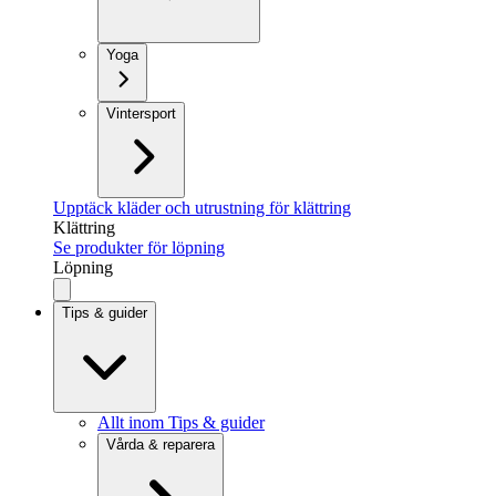
Yoga
Vintersport
Upptäck kläder och utrustning för klättring
Klättring
Se produkter för löpning
Löpning
Tips & guider
Allt inom Tips & guider
Vårda & reparera