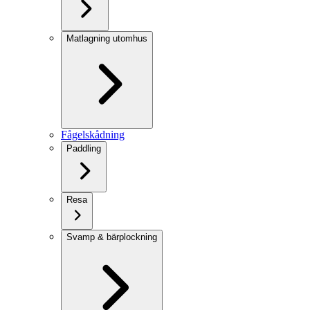
Matlagning utomhus
Fågelskådning
Paddling
Resa
Svamp & bärplockning