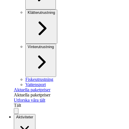
Klätterutrustning
Vinterutrustning
Fiskeutrustning
Vattensport
Aktuella paketpriser
Aktuella paketpriser
Utforska våra tält
Tält
Aktiviteter