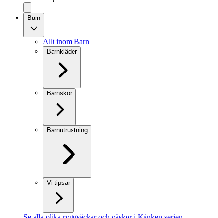
Barn
Allt inom Barn
Barnkläder
Barnskor
Barnutrustning
Vi tipsar
Se alla olika ryggsäckar och väskor i Kånken-serien