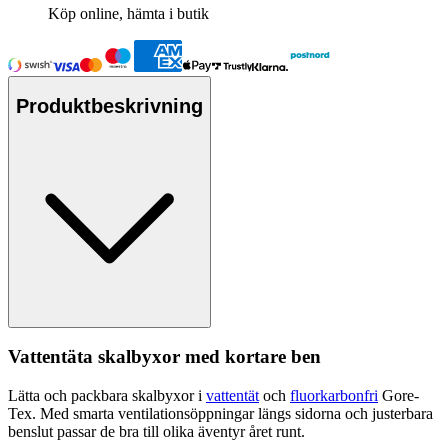
Köp online, hämta i butik
Produktbeskrivning
Vattentät
a skalbyxor med kortare ben
Lätta och
pa
ckbara skalbyxor i
vattentät
och
fluorkarbonfri
Gore-
Tex. Med smarta ventilationsö
pp
ningar längs sidorna och justerbara
benslut
pa
ssar de bra till olika äventyr året runt.