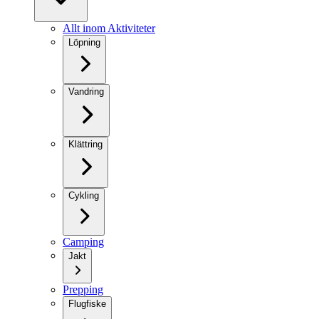
Allt inom Aktiviteter
Löpning
Vandring
Klättring
Cykling
Camping
Jakt
Prepping
Flugfiske