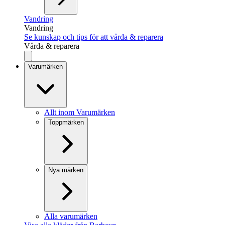
Vandring
Vandring
Se kunskap och tips för att vårda & reparera
Vårda & reparera
Varumärken
Allt inom Varumärken
Toppmärken
Nya märken
Alla varumärken