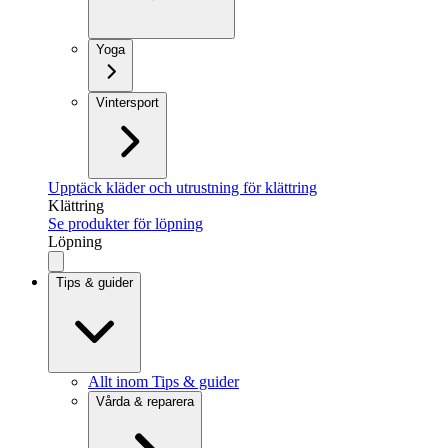
Yoga
Vintersport
Upptäck kläder och utrustning för klättring
Klättring
Se produkter för löpning
Löpning
Tips & guider
Allt inom Tips & guider
Vårda & reparera