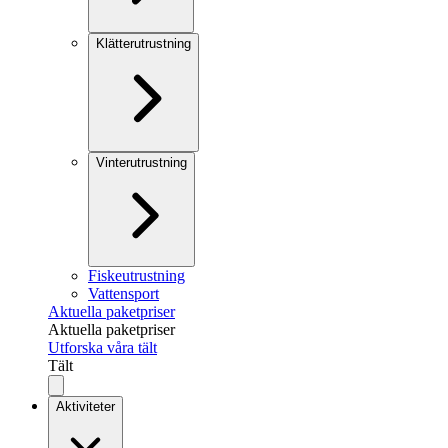
Klätterutrustning
Vinterutrustning
Fiskeutrustning
Vattensport
Aktuella paketpriser
Aktuella paketpriser
Utforska våra tält
Tält
Aktiviteter