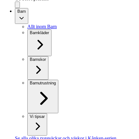
Barn
Allt inom Barn
Barnkläder
Barnskor
Barnutrustning
Vi tipsar
Se alla olika ryggsäckar och väskor i Kånken-serien