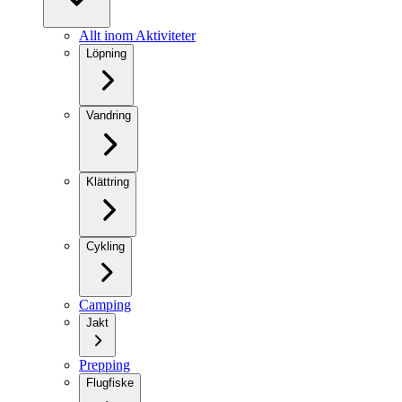
Allt inom Aktiviteter
Löpning
Vandring
Klättring
Cykling
Camping
Jakt
Prepping
Flugfiske