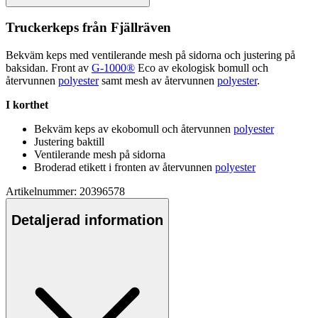
Truckerke
ps
från Fjällräven
Bekväm ke
ps
med ventilerande mesh på sidorna och justering på
baksidan. Front av
G-1000®
Eco av ekologisk bom
ull
och
återvunnen
polyester
samt mesh av återvunnen
polyester
.
I korthet
Bekväm ke
ps
av ekobom
ull
och återvunnen
polyester
Justering baktill
Ventilerande mesh på sidorna
Broderad etikett i fronten av återvunnen
polyester
Artikelnummer: 20396578
Detaljerad information