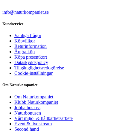
info@naturkompaniet.se
Kundservice
Vanliga frågor
Köpvillkor
Returinformation
Ångra köp
Köpa presentkort
Dataskyddspolicy
Tillgänglighetsredogörelse
Cookie-inställningar
Om Naturkompaniet
Om Naturkompaniet
Klubb Naturkompaniet
Jobba hos oss
Naturbonusen
Vårt miljö- & hållbarhetsarbete
Event & live stream
Second hand