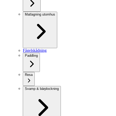
Matlagning utomhus
Fågelskådning
Paddling
Resa
Svamp & bärplockning