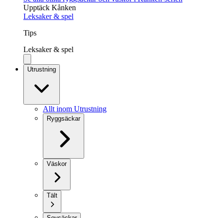
Upptäck Kånken
Leksaker & spel
Tips
Leksaker & spel
Utrustning
Allt inom Utrustning
Ryggsäckar
Väskor
Tält
Sovsäckar