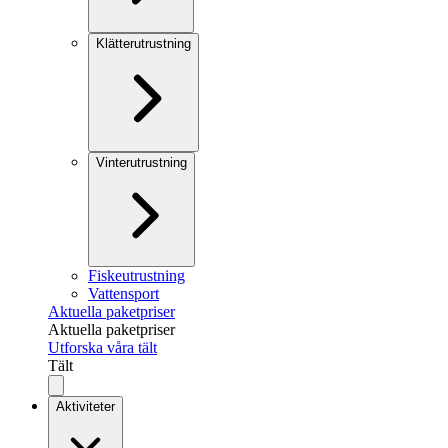
Klätterutrustning
Vinterutrustning
Fiskeutrustning
Vattensport
Aktuella paketpriser
Aktuella paketpriser
Utforska våra tält
Tält
Aktiviteter