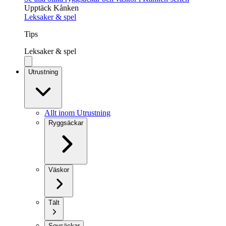
Upptäck Kånken
Leksaker & spel
Tips
Leksaker & spel
Utrustning
Allt inom Utrustning
Ryggsäckar
Väskor
Tält
Sovsäckar