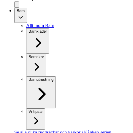
Barn
Allt inom Barn
Barnkläder
Barnskor
Barnutrustning
Vi tipsar
Se alla olika ryggsäckar och väskor i Kånken-serien