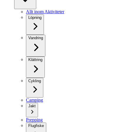
Allt inom Aktiviteter
Löpning
Vandring
Klättring
Cykling
Camping
Jakt
Prepping
Flugfiske