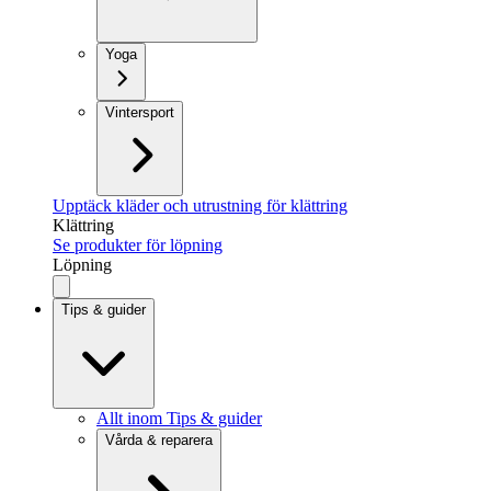
Yoga
Vintersport
Upptäck kläder och utrustning för klättring
Klättring
Se produkter för löpning
Löpning
Tips & guider
Allt inom Tips & guider
Vårda & reparera