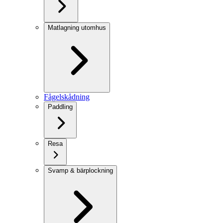
Matlagning utomhus
Fågelskådning
Paddling
Resa
Svamp & bärplockning