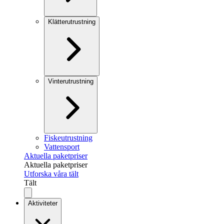
Klätterutrustning
Vinterutrustning
Fiskeutrustning
Vattensport
Aktuella paketpriser
Aktuella paketpriser
Utforska våra tält
Tält
Aktiviteter