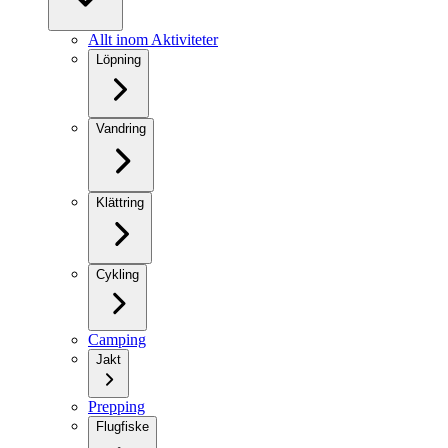
Allt inom Aktiviteter
Löpning
Vandring
Klättring
Cykling
Camping
Jakt
Prepping
Flugfiske