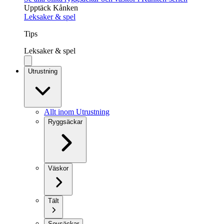
Upptäck Kånken
Leksaker & spel
Tips
Leksaker & spel
Utrustning
Allt inom Utrustning
Ryggsäckar
Väskor
Tält
Sovsäckar