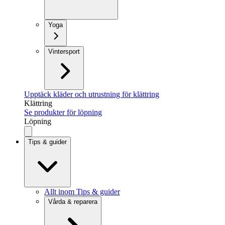
Yoga
Vintersport
Upptäck kläder och utrustning för klättring
Klättring
Se produkter för löpning
Löpning
Tips & guider
Allt inom Tips & guider
Vårda & reparera