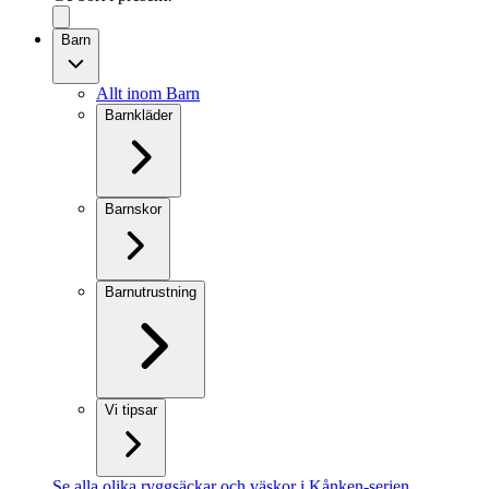
Barn
Allt inom Barn
Barnkläder
Barnskor
Barnutrustning
Vi tipsar
Se alla olika ryggsäckar och väskor i Kånken-serien