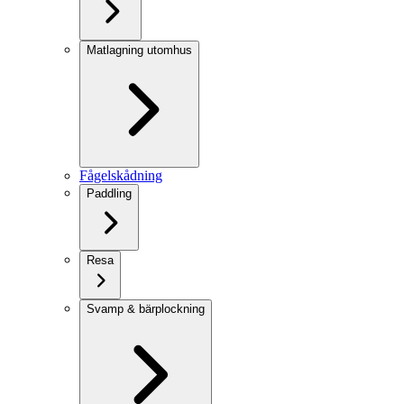
Matlagning utomhus
Fågelskådning
Paddling
Resa
Svamp & bärplockning