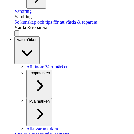
Vandring
Vandring
Se kunskap och tips för att vårda & reparera
Vårda & reparera
Varumärken
Allt inom Varumärken
Toppmärken
Nya märken
Alla varumärken