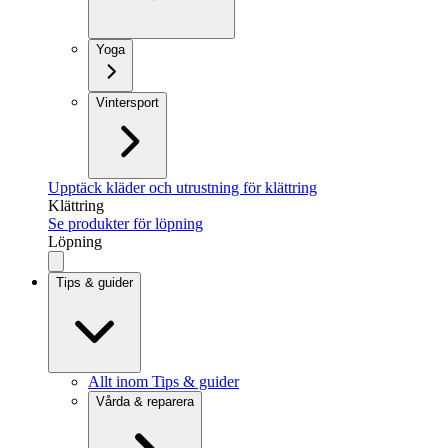
Yoga
Vintersport
Upptäck kläder och utrustning för klättring
Klättring
Se produkter för löpning
Löpning
Tips & guider
Allt inom Tips & guider
Vårda & reparera