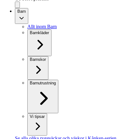
Barn
Allt inom Barn
Barnkläder
Barnskor
Barnutrustning
Vi tipsar
Se alla olika ryggsäckar och väskor i Kånken-serien