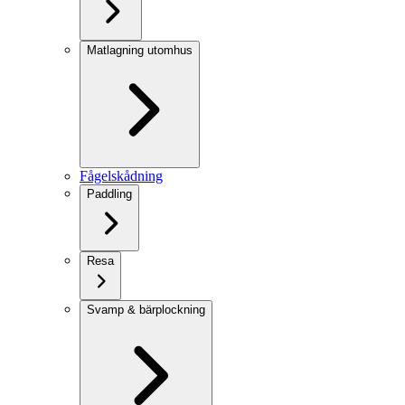
Matlagning utomhus
Fågelskådning
Paddling
Resa
Svamp & bärplockning