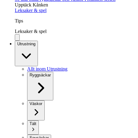
Upptäck Kånken
Leksaker & spel
Tips
Leksaker & spel
Utrustning
Allt inom Utrustning
Ryggsäckar
Väskor
Tält
Sovsäckar