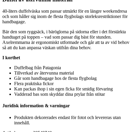
40-liters duffelväska som
pa
ssar utmärkt för en längre weekendresa
och som håller sig inom de flesta flygbolags storleksrestriktioner för
handbagage.
Bär den som ryggsäck, i bäröglorna på sidorna eller i det förstärkta
handtaget på to
pp
en – vad som
pa
ssar dig bäst för stunden.
Axelremmarna är ergonomiskt utformade och går att ta av vid behov
så att du kan an
pa
ssa väskan utifrån dina behov.
I korthet
Duffelbag från
Pa
tagonia
Tillverkad av återvunna material
Går som handbagage hos de flesta flygbolag
Flera praktiska fickor
Kan
pa
ckas ihop i sin egen ficka för smidig förvaring
Vadderad bas som skyddar dina prylar från stötar
Juridisk information & varningar
Produkten dekorerades endast för fotot och levereras utan
innehåll.