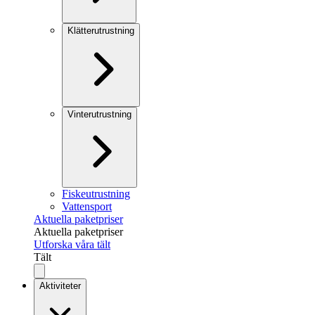
Klätterutrustning
Vinterutrustning
Fiskeutrustning
Vattensport
Aktuella paketpriser
Aktuella paketpriser
Utforska våra tält
Tält
Aktiviteter