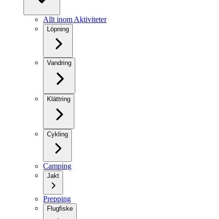
Allt inom Aktiviteter
Löpning
Vandring
Klättring
Cykling
Camping
Jakt
Prepping
Flugfiske