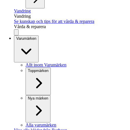
Vandring
Vandring
Se kunskap och tips för att vårda & reparera
Vårda & reparera
Varumärken
Allt inom Varumärken
Toppmärken
Nya märken
Alla varumärken