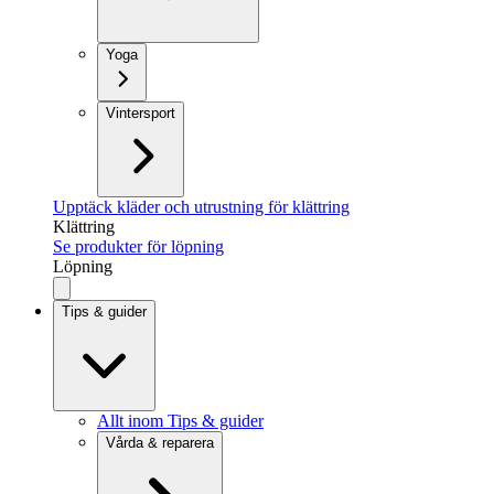
Yoga
Vintersport
Upptäck kläder och utrustning för klättring
Klättring
Se produkter för löpning
Löpning
Tips & guider
Allt inom Tips & guider
Vårda & reparera