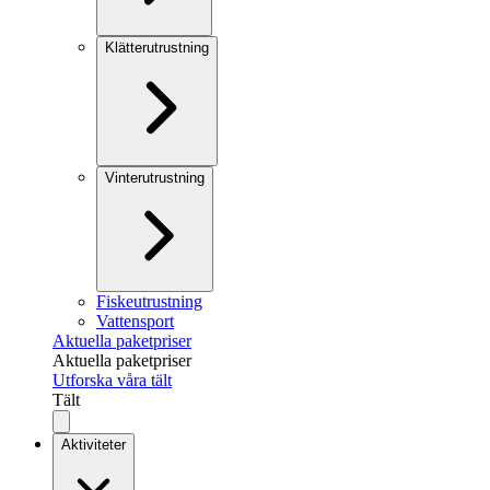
Klätterutrustning
Vinterutrustning
Fiskeutrustning
Vattensport
Aktuella paketpriser
Aktuella paketpriser
Utforska våra tält
Tält
Aktiviteter