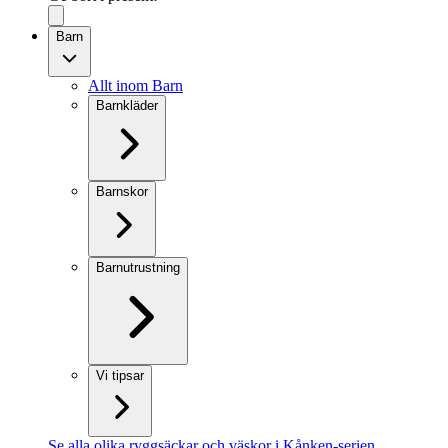
Barn
Allt inom Barn
Barnkläder
Barnskor
Barnutrustning
Vi tipsar
Se alla olika ryggsäckar och väskor i Kånken-serien