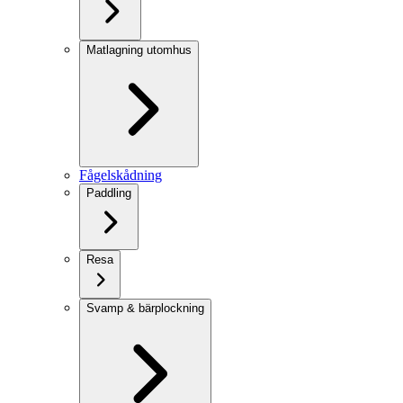
Matlagning utomhus
Fågelskådning
Paddling
Resa
Svamp & bärplockning