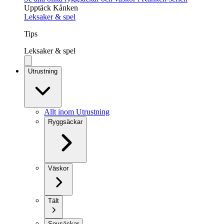
Upptäck Kånken
Leksaker & spel
Tips
Leksaker & spel
Utrustning
Allt inom Utrustning
Ryggsäckar
Väskor
Tält
Sovsäckar