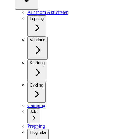
Allt inom Aktiviteter
Löpning
Vandring
Klättring
Cykling
Camping
Jakt
Prepping
Flugfiske