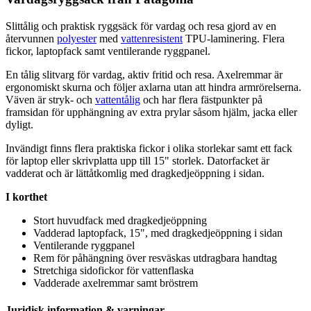
Slittålig och praktisk ryggsäck för vardag och resa gjord av en
återvunnen
polyester
med
vattenresistent
T
PU
-laminering. Flera
fickor, laptopfack samt ventilerande rygg
pa
nel.
En tålig slitvarg för vardag, aktiv fritid och resa. Axelremmar är
ergonomiskt skurna och följer axlarna utan att hindra armrörelserna.
Väven är stryk- och
vattentålig
och har flera fäst
pu
nkter på
framsidan för u
pp
hängning av extra prylar såsom hjälm, jacka eller
dyligt.
Invändigt finns flera praktiska fickor i olika storlekar samt ett fack
för laptop eller skrivplatta u
pp
till 15" storlek. Datorfacket är
vadderat och är lättåtkomlig med dragkedjeö
pp
ning i sidan.
I korthet
Stort huvudfack med dragkedjeö
pp
ning
Vadderad laptopfack, 15", med dragkedjeö
pp
ning i sidan
Ventilerande rygg
pa
nel
Rem för påhängning över resväskas utdragbara handtag
Stretch
iga sidofickor för vatten
fla
ska
Vadderade axelremmar samt bröstrem
Juridisk information & varningar