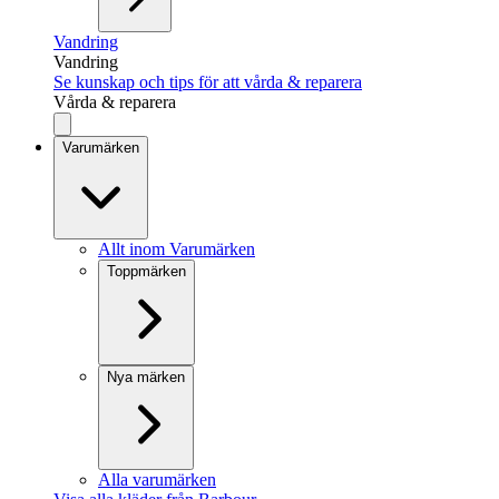
Vandring
Vandring
Se kunskap och tips för att vårda & reparera
Vårda & reparera
Varumärken
Allt inom Varumärken
Toppmärken
Nya märken
Alla varumärken