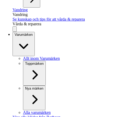
Vandring
Vandring
Se kunskap och tips för att vårda & reparera
Vårda & reparera
Varumärken
Allt inom Varumärken
Toppmärken
Nya märken
Alla varumärken