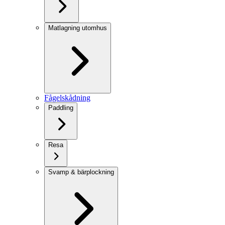
Matlagning utomhus
Fågelskådning
Paddling
Resa
Svamp & bärplockning