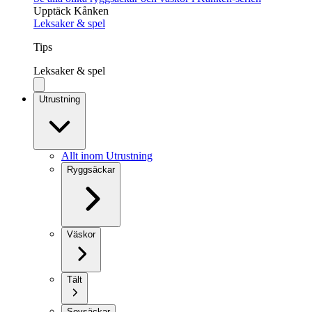
Upptäck Kånken
Leksaker & spel
Tips
Leksaker & spel
Utrustning
Allt inom Utrustning
Ryggsäckar
Väskor
Tält
Sovsäckar