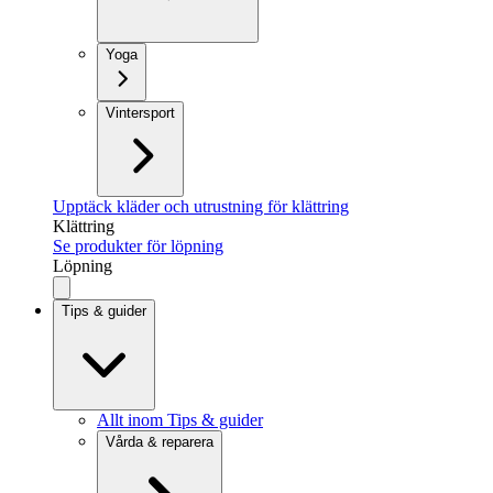
Yoga
Vintersport
Upptäck kläder och utrustning för klättring
Klättring
Se produkter för löpning
Löpning
Tips & guider
Allt inom Tips & guider
Vårda & reparera