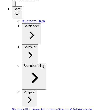
Barn
Allt inom Barn
Barnkläder
Barnskor
Barnutrustning
Vi tipsar
Se alla olika ryggsäckar och väskor i Kånken-serien