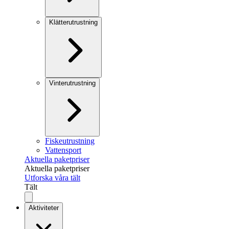
Klätterutrustning
Vinterutrustning
Fiskeutrustning
Vattensport
Aktuella paketpriser
Aktuella paketpriser
Utforska våra tält
Tält
Aktiviteter