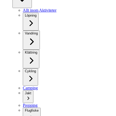
Allt inom Aktiviteter
Löpning
Vandring
Klättring
Cykling
Camping
Jakt
Prepping
Flugfiske