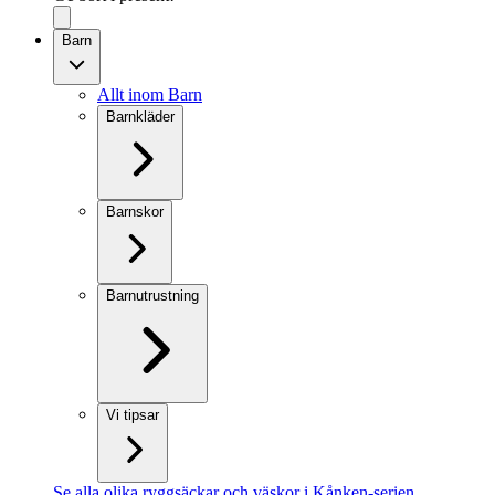
Barn
Allt inom Barn
Barnkläder
Barnskor
Barnutrustning
Vi tipsar
Se alla olika ryggsäckar och väskor i Kånken-serien