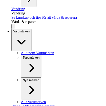
Vandring
Vandring
Se kunskap och tips för att vårda & reparera
Vårda & reparera
Varumärken
Allt inom Varumärken
Toppmärken
Nya märken
Alla varumärken