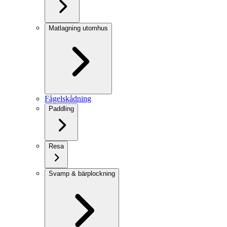
Matlagning utomhus
Fågelskådning
Paddling
Resa
Svamp & bärplockning