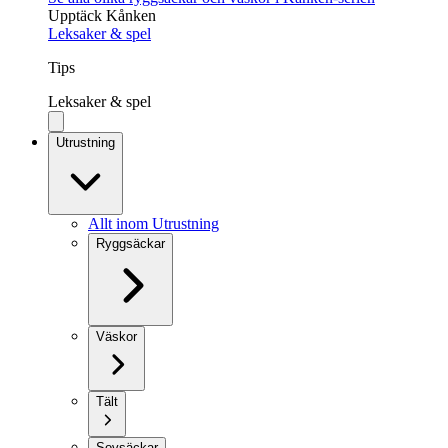
Upptäck Kånken
Leksaker & spel
Tips
Leksaker & spel
Utrustning
Allt inom Utrustning
Ryggsäckar
Väskor
Tält
Sovsäckar