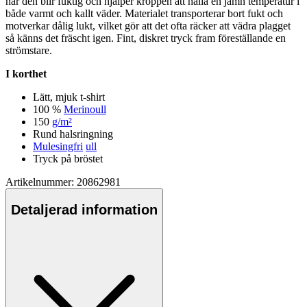
när den blir fuktig och hjäl
pe
r kro
pp
en att hålla en jämn tem
pe
ratur i
både varmt och kallt väder. Materialet transporterar bort fukt och
motverkar dålig lukt, vilket gör att det ofta räcker att vädra plagget
så känns det fräscht igen. Fint, diskret tryck fram föreställande en
strömstare.
I korthet
Lätt, mjuk t-shirt
100 %
Merinoull
150
g/m²
Rund halsringning
Mulesingfri
ull
Tryck på bröstet
Artikelnummer: 20862981
Detaljerad information