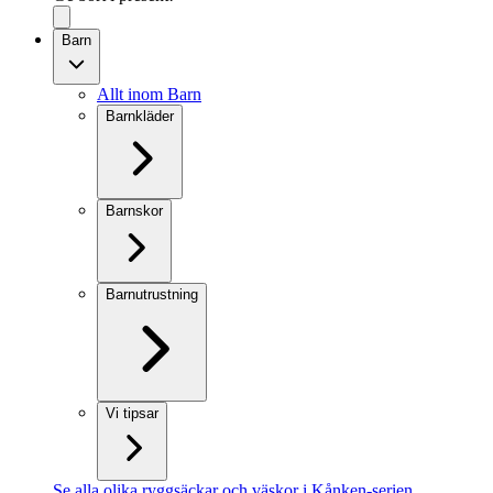
Barn
Allt inom Barn
Barnkläder
Barnskor
Barnutrustning
Vi tipsar
Se alla olika ryggsäckar och väskor i Kånken-serien