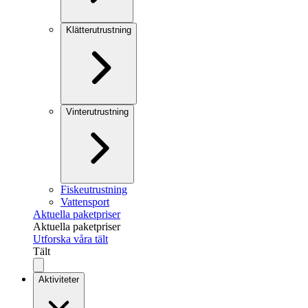
Klätterutrustning
Vinterutrustning
Fiskeutrustning
Vattensport
Aktuella paketpriser
Aktuella paketpriser
Utforska våra tält
Tält
Aktiviteter