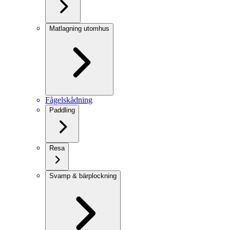
Matlagning utomhus
Fågelskådning
Paddling
Resa
Svamp & bärplockning