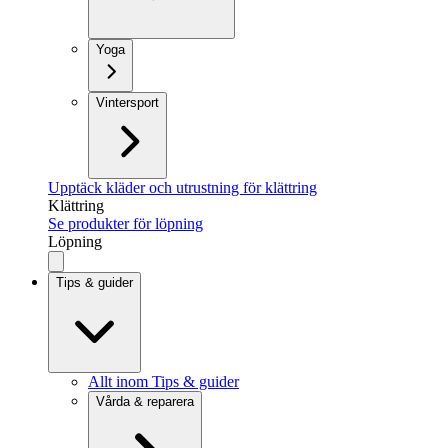
Yoga
Vintersport
Upptäck kläder och utrustning för klättring
Klättring
Se produkter för löpning
Löpning
Tips & guider
Allt inom Tips & guider
Vårda & reparera