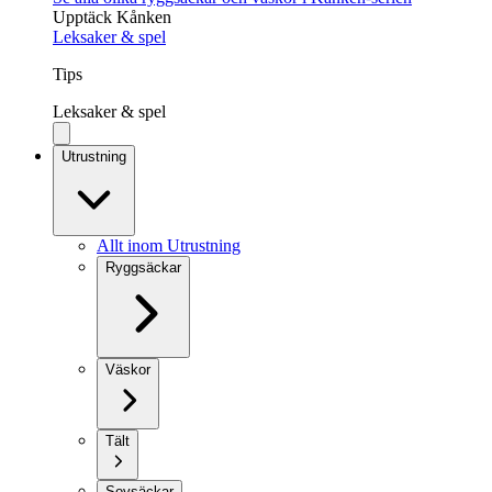
Upptäck Kånken
Leksaker & spel
Tips
Leksaker & spel
Utrustning
Allt inom Utrustning
Ryggsäckar
Väskor
Tält
Sovsäckar