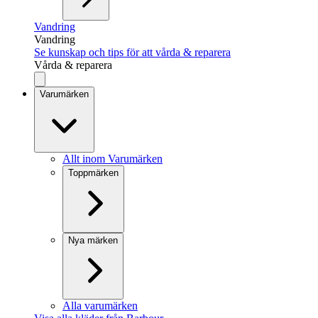
Vandring
Vandring
Se kunskap och tips för att vårda & reparera
Vårda & reparera
Varumärken
Allt inom Varumärken
Toppmärken
Nya märken
Alla varumärken