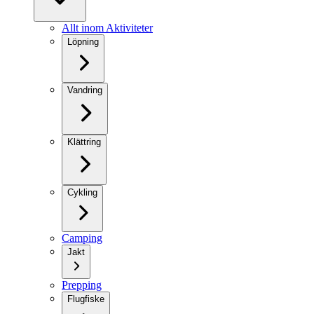
Allt inom Aktiviteter
Löpning
Vandring
Klättring
Cykling
Camping
Jakt
Prepping
Flugfiske