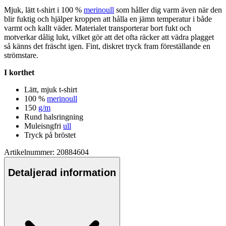
Mjuk, lätt t-shirt i 100 %
merinoull
som håller dig varm även när den
blir fuktig och hjäl
pe
r kro
pp
en att hålla en jämn tem
pe
ratur i både
varmt och kallt väder. Materialet transporterar bort fukt och
motverkar dålig lukt, vilket gör att det ofta räcker att vädra plagget
så känns det fräscht igen. Fint, diskret tryck fram föreställande en
strömstare.
I korthet
Lätt, mjuk t-shirt
100 %
merinoull
150
g/m
Rund halsringning
Muleisngfri
ull
Tryck på bröstet
Artikelnummer: 20884604
Detaljerad information