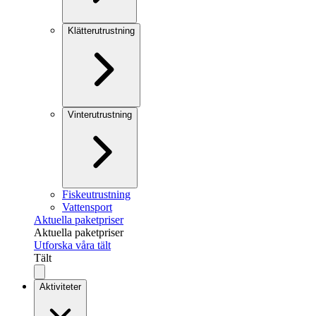
Klätterutrustning
Vinterutrustning
Fiskeutrustning
Vattensport
Aktuella paketpriser
Aktuella paketpriser
Utforska våra tält
Tält
Aktiviteter