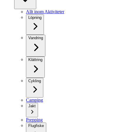
Allt inom Aktiviteter
Löpning
Vandring
Klättring
Cykling
Camping
Jakt
Prepping
Flugfiske