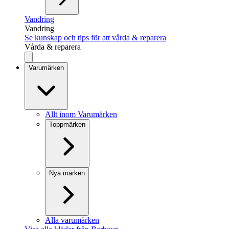
Vandring
Vandring
Se kunskap och tips för att vårda & reparera
Vårda & reparera
Varumärken
Allt inom Varumärken
Toppmärken
Nya märken
Alla varumärken