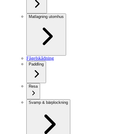
Matlagning utomhus
Fågelskådning
Paddling
Resa
Svamp & bärplockning