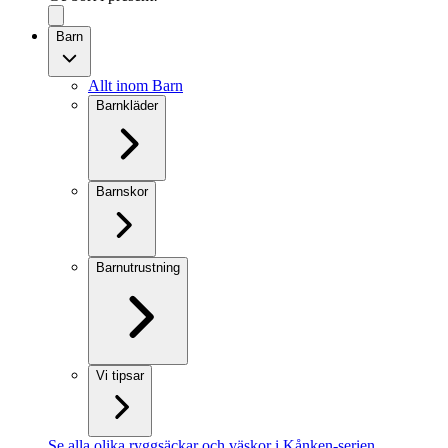
Barn
Allt inom Barn
Barnkläder
Barnskor
Barnutrustning
Vi tipsar
Se alla olika ryggsäckar och väskor i Kånken-serien