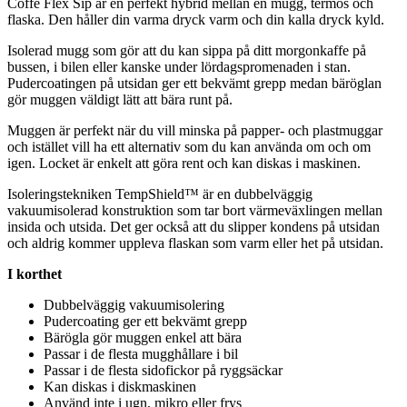
Coffe Flex Sip är en
pe
rfekt hybrid mellan en mugg, termos och
fla
ska. Den håller din varma dryck varm och din kalla dryck kyld.
Isolerad mugg som gör att du kan si
pp
a på ditt morgonkaffe på
bussen, i bilen eller kanske under lördagspromenaden i stan.
Pu
dercoatingen på utsidan ger ett bekvämt gre
pp
medan bäröglan
gör muggen väldigt lätt att bära runt på.
Muggen är
pe
rfekt när du vill minska på
pa
pp
er- och plastmuggar
och istället vill ha ett alternativ som du kan använda om och om
igen. Locket är enkelt att göra rent och kan diskas i maskinen.
Isoleringstekniken Tem
pS
hield™ är en dubbelväggig
vakuumisolerad konstruktion som tar bort värmeväxlingen mellan
insida och utsida. Det ger också att du sli
pp
er kondens på utsidan
och aldrig kommer u
pp
leva
fla
skan som varm eller het på utsidan.
I korthet
Dubbelväggig vakuumisolering
Pu
dercoating ger ett bekvämt gre
pp
Bärögla gör muggen enkel att bära
Pa
ssar i de flesta mugghållare i bil
Pa
ssar i de flesta sidofickor på ryggsäckar
Kan diskas i diskmaskinen
Använd inte i ugn, mikro eller frys