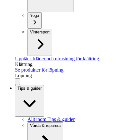
Yoga
Vintersport
Upptäck kläder och utrustning för klättring
Klättring
Se produkter för löpning
Löpning
Tips & guider
Allt inom Tips & guider
Vårda & reparera