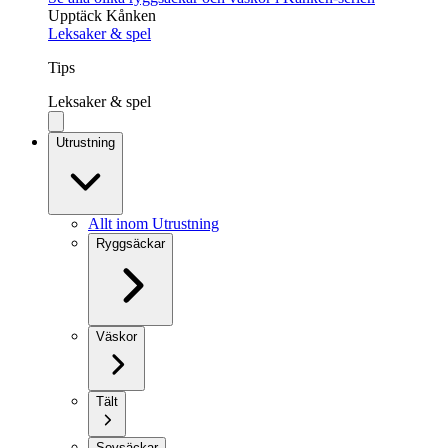
Upptäck Kånken
Leksaker & spel
Tips
Leksaker & spel
Utrustning
Allt inom Utrustning
Ryggsäckar
Väskor
Tält
Sovsäckar