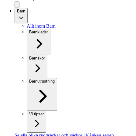
Barn
Allt inom Barn
Barnkläder
Barnskor
Barnutrustning
Vi tipsar
Se alla olika ryggsäckar och väskor i Kånken-serien