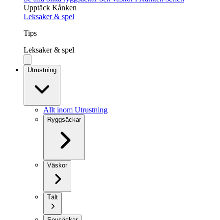
Upptäck Kånken
Leksaker & spel
Tips
Leksaker & spel
Utrustning
Allt inom Utrustning
Ryggsäckar
Väskor
Tält
Sovsäckar