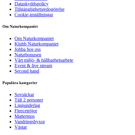
Dataskyddspolicy
Tillgänglighetsredogörelse
Cookie-inställningar
Om Naturkompaniet
Om Naturkompaniet
Klubb Naturkompaniet
Jobba hos oss
Naturbonusen
Vårt miljö- & hållbarhetsarbete
Event & live stream
Second hand
Populära kategorier
Sovsäckar
Tält 2 personer
Liggunderlag
Fleecetröjor
Mattermos
Vandringsbyxor
Västar