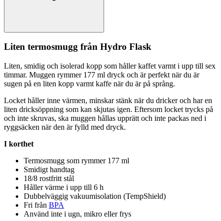
Liten termosmugg från Hydro
Fla
sk
Liten, smidig och isolerad ko
pp
som håller kaffet varmt i u
pp
till sex
timmar. Muggen rymmer 177 ml dryck och är
pe
rfekt när du är
sugen på en liten ko
pp
varmt kaffe när du är på språng.
Locket håller inne värmen, minskar stänk när du dricker och har en
liten dricksö
pp
ning som kan skjutas igen. Eftersom locket trycks på
och inte skruvas, ska muggen hållas u
pp
rätt och inte
pa
ckas ned i
ryggsäcken när den är fylld med dryck.
I korthet
Termosmugg som rymmer 177 ml
Smidigt handtag
18/8 rostfritt stål
Håller värme i u
pp
till 6 h
Dubbelväggig vakuumisolation (Tem
pS
hield)
Fri från
BPA
Använd inte i ugn, mikro eller frys