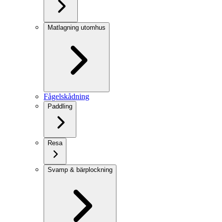
Matlagning utomhus
Fågelskådning
Paddling
Resa
Svamp & bärplockning