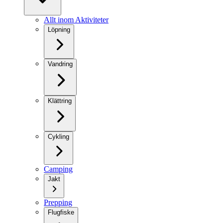
Allt inom Aktiviteter
Löpning
Vandring
Klättring
Cykling
Camping
Jakt
Prepping
Flugfiske