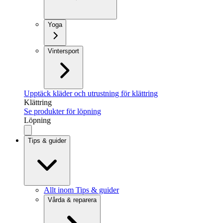
Yoga
Vintersport
Upptäck kläder och utrustning för klättring
Klättring
Se produkter för löpning
Löpning
Tips & guider
Allt inom Tips & guider
Vårda & reparera