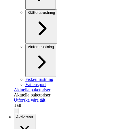
Klätterutrustning
Vinterutrustning
Fiskeutrustning
Vattensport
Aktuella paketpriser
Aktuella paketpriser
Utforska våra tält
Tält
Aktiviteter