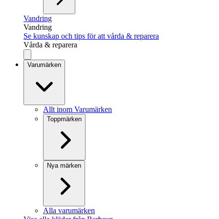
Vandring
Vandring
Se kunskap och tips för att vårda & reparera
Vårda & reparera
Varumärken
Allt inom Varumärken
Toppmärken
Nya märken
Alla varumärken