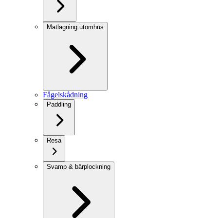
Matlagning utomhus
Fågelskådning
Paddling
Resa
Svamp & bärplockning