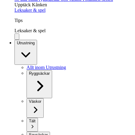
Upptäck Kånken
Leksaker & spel
Tips
Leksaker & spel
Utrustning
Allt inom Utrustning
Ryggsäckar
Väskor
Tält
Sovsäckar