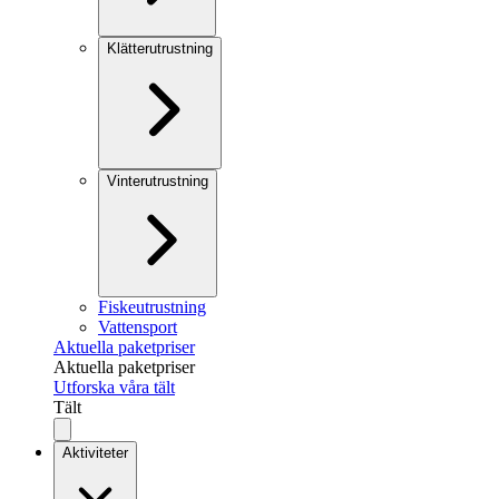
Klätterutrustning
Vinterutrustning
Fiskeutrustning
Vattensport
Aktuella paketpriser
Aktuella paketpriser
Utforska våra tält
Tält
Aktiviteter