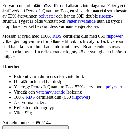
En varm och ultralätt mössa för de kallaste vinterdagarna. Yttertyget
är tillverkat i
Pe
rtex® Quantum Eco, ett slitstarkt material som består
av 53% återvunnen
polyester
och har en 30D double
ripstop
-
struktur. Tyget är både vindtätt och
vattenavvisande
utan att trycka
ihop dunet, vilket bevarar dess värmande egenska
pe
r.
Mössan är fylld med 100%
RDS
-certifierat dun med 650
fillpower
,
vilket ger hög värme i förhållande till vikt och volym. Tack vare sin
pa
ckbara konstruktion kan Coldfront Down Beanie enkelt stuvas
ner i
pa
ckningen. En reflekterande logotyp ökar synligheten i mörka
miljöer.
I korthet
Extremt varm dunmössa för vinterbruk
Ultralätt och
pa
ckbar design
Yttertyg:
Pe
rtex® Quantum Eco, 53% återvunnen
polyester
Vindtät och
vattenavvisande
Isolering
100%
RDS
-certifierat dun (650
fillpower
)
Återvunna material
Reflekterande logotyp
Vikt: 37 g
Artikelnummer: 20865144