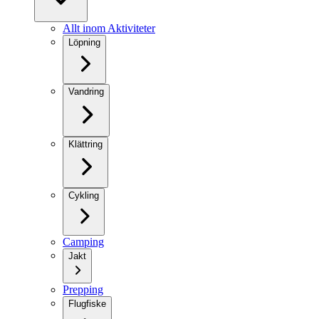
Allt inom Aktiviteter
Löpning
Vandring
Klättring
Cykling
Camping
Jakt
Prepping
Flugfiske