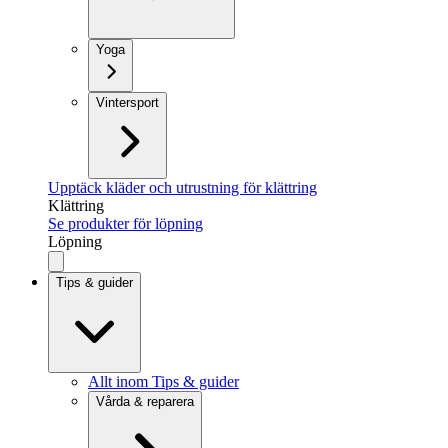
Yoga
Vintersport
Upptäck kläder och utrustning för klättring
Klättring
Se produkter för löpning
Löpning
Tips & guider
Allt inom Tips & guider
Vårda & reparera