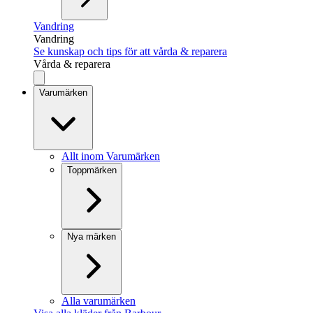
Vandring
Vandring
Se kunskap och tips för att vårda & reparera
Vårda & reparera
Varumärken
Allt inom Varumärken
Toppmärken
Nya märken
Alla varumärken