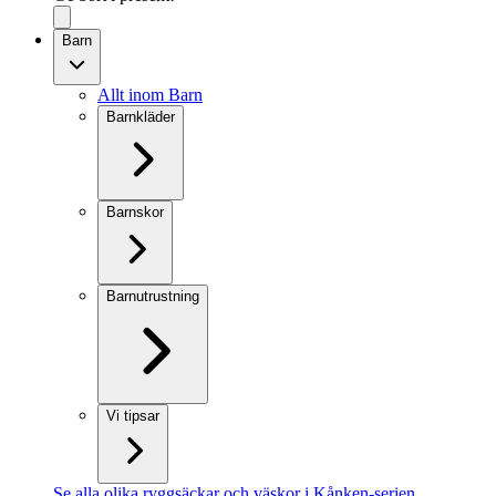
Barn
Allt inom Barn
Barnkläder
Barnskor
Barnutrustning
Vi tipsar
Se alla olika ryggsäckar och väskor i Kånken-serien