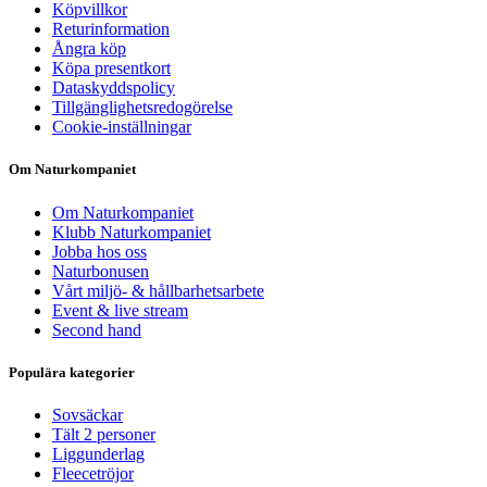
Köpvillkor
Returinformation
Ångra köp
Köpa presentkort
Dataskyddspolicy
Tillgänglighetsredogörelse
Cookie-inställningar
Om Naturkompaniet
Om Naturkompaniet
Klubb Naturkompaniet
Jobba hos oss
Naturbonusen
Vårt miljö- & hållbarhetsarbete
Event & live stream
Second hand
Populära kategorier
Sovsäckar
Tält 2 personer
Liggunderlag
Fleecetröjor