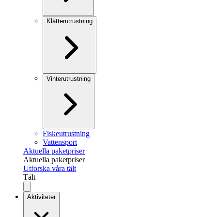
Klätterutrustning
Vinterutrustning
Fiskeutrustning
Vattensport
Aktuella paketpriser
Aktuella paketpriser
Utforska våra tält
Tält
Aktiviteter