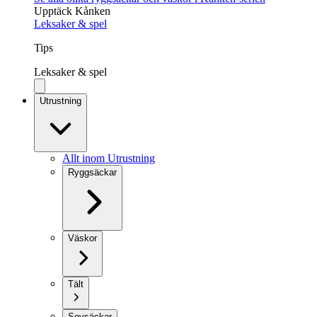
Upptäck Kånken
Leksaker & spel
Tips
Leksaker & spel
Utrustning
Allt inom Utrustning
Ryggsäckar
Väskor
Tält
Sovsäckar