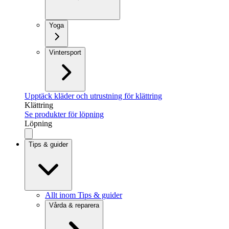
Yoga
Vintersport
Upptäck kläder och utrustning för klättring
Klättring
Se produkter för löpning
Löpning
Tips & guider
Allt inom Tips & guider
Vårda & reparera