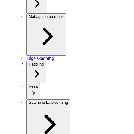
Matlagning utomhus
Fågelskådning
Paddling
Resa
Svamp & bärplockning