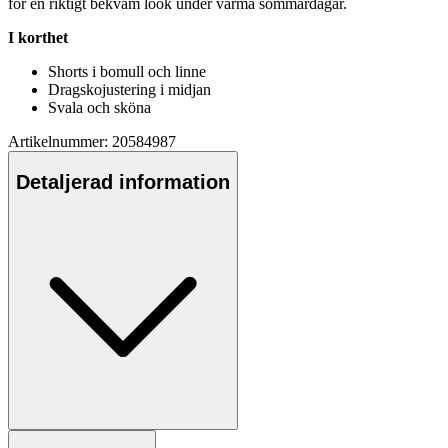
för en riktigt bekväm look under varma sommardagar.
I korthet
Shorts i bom
ull
och linne
Dragskojustering i midjan
Svala och sköna
Artikelnummer: 20584987
Detaljerad information