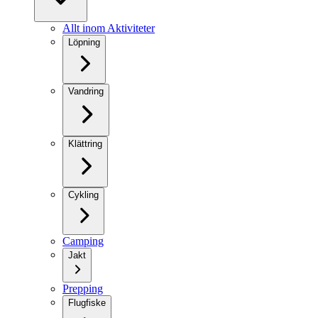
Allt inom Aktiviteter
Löpning
Vandring
Klättring
Cykling
Camping
Jakt
Prepping
Flugfiske