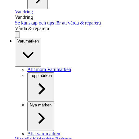
Vandring
Vandring
Se kunskap och tips för att vårda & reparera
Vårda & reparera
Varumärken
Allt inom Varumärken
Toppmärken
Nya märken
Alla varumärken