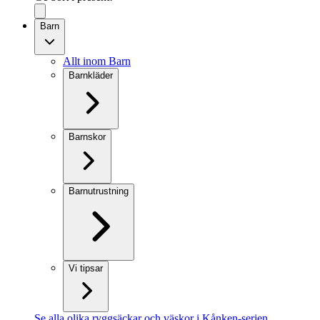
Barn
Allt inom Barn
Barnkläder
Barnskor
Barnutrustning
Vi tipsar
Se alla olika ryggsäckar och väskor i Kånken-serien