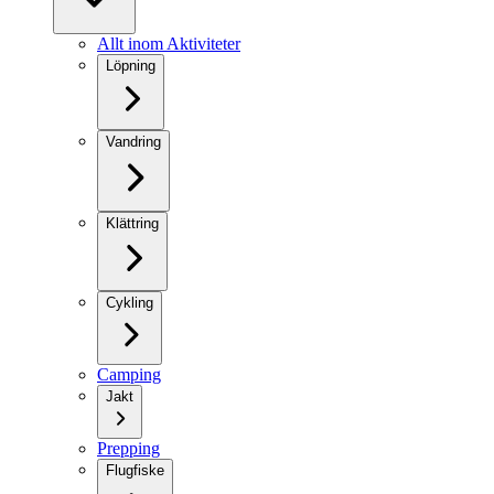
Allt inom Aktiviteter
Löpning
Vandring
Klättring
Cykling
Camping
Jakt
Prepping
Flugfiske