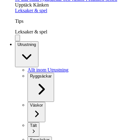
Upptäck Kånken
Leksaker & spel
Tips
Leksaker & spel
Utrustning
Allt inom Utrustning
Ryggsäckar
Väskor
Tält
Sovsäckar