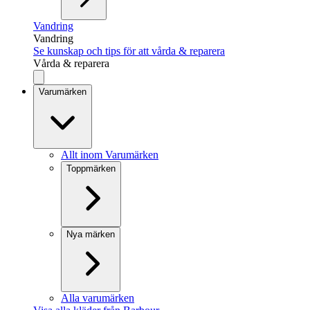
Vandring
Vandring
Se kunskap och tips för att vårda & reparera
Vårda & reparera
Varumärken
Allt inom Varumärken
Toppmärken
Nya märken
Alla varumärken