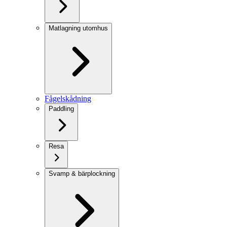
Matlagning utomhus
Fågelskådning
Paddling
Resa
Svamp & bärplockning