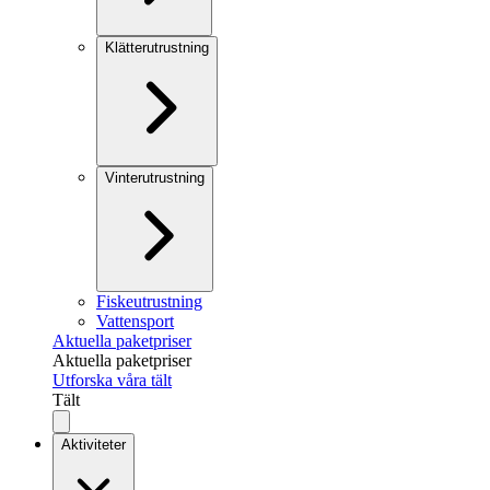
Klätterutrustning
Vinterutrustning
Fiskeutrustning
Vattensport
Aktuella paketpriser
Aktuella paketpriser
Utforska våra tält
Tält
Aktiviteter