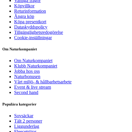
Vanliga frågor
Köpvillkor
Returinformation
Ångra köp
Köpa presentkort
Dataskyddspolicy
Tillgänglighetsredogörelse
Cookie-inställningar
Om Naturkompaniet
Om Naturkompaniet
Klubb Naturkompaniet
Jobba hos oss
Naturbonusen
Vårt miljö- & hållbarhetsarbete
Event & live stream
Second hand
Populära kategorier
Sovsäckar
Tält 2 personer
Liggunderlag
Fleecetröjor