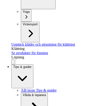
Yoga
Vintersport
Upptäck kläder och utrustning för klättring
Klättring
Se produkter för löpning
Löpning
Tips & guider
Allt inom Tips & guider
Vårda & reparera