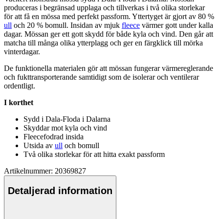
produceras i begränsad u
pp
laga och tillverkas i två olika storlekar
för att få en mössa med
pe
rfekt
pa
ssform. Yttertyget är gjort av 80 %
ull
och 20 % bom
ull
. Insidan av mjuk
fleece
värmer gott under kalla
dagar. Mössan ger ett gott skydd för både kyla och vind. Den går att
matcha till många olika ytterplagg och ger en färgklick till mörka
vinterdagar.
De funktionella materialen gör att mössan fungerar värmereglerande
och fukttransporterande samtidigt som de isolerar och ventilerar
ordentligt.
I korthet
Sydd i Dala-Floda i Dalarna
Skyddar mot kyla och vind
Fleece
fodrad insida
Utsida av
ull
och bom
ull
Två olika storlekar för att hitta exakt
pa
ssform
Artikelnummer: 20369827
Detaljerad information