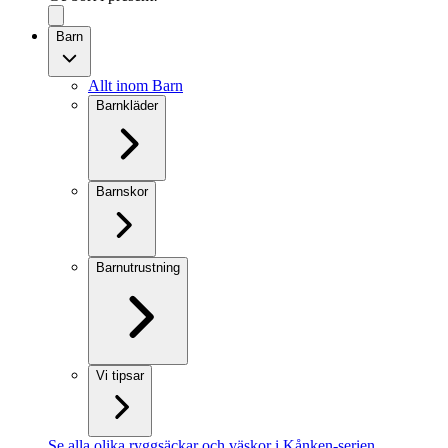
Barn
Allt inom Barn
Barnkläder
Barnskor
Barnutrustning
Vi tipsar
Se alla olika ryggsäckar och väskor i Kånken-serien