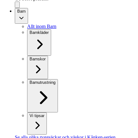
Barn
Allt inom Barn
Barnkläder
Barnskor
Barnutrustning
Vi tipsar
Se alla olika ryggsäckar och väskor i Kånken-serien