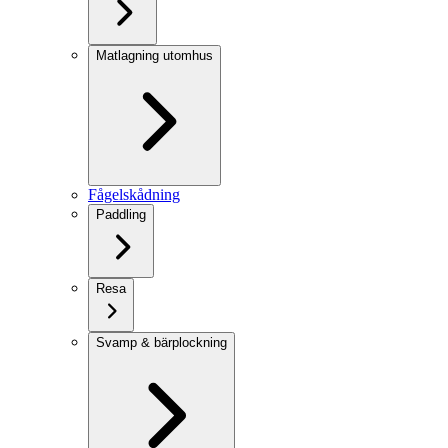
Matlagning utomhus
Fågelskådning
Paddling
Resa
Svamp & bärplockning