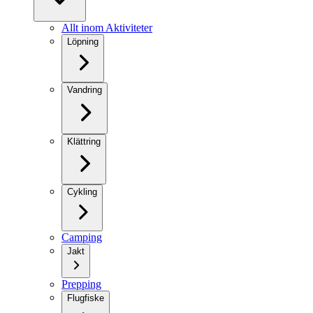
Allt inom Aktiviteter
Löpning
Vandring
Klättring
Cykling
Camping
Jakt
Prepping
Flugfiske