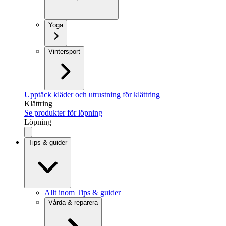
Yoga
Vintersport
Upptäck kläder och utrustning för klättring
Klättring
Se produkter för löpning
Löpning
Tips & guider
Allt inom Tips & guider
Vårda & reparera