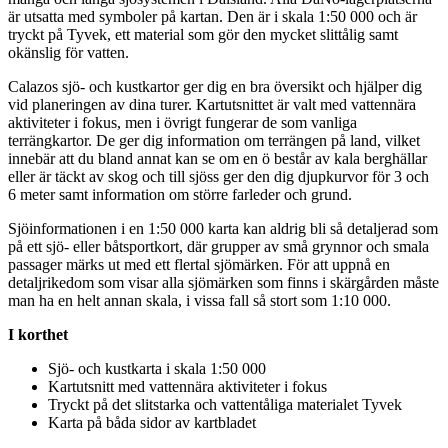
är utsatta med symboler på kartan. Den är i skala 1:50 000 och är
tryckt på Tyvek, ett material som gör den mycket slittålig samt
okänslig för vatten.
Calazos sjö- och kustkartor ger dig en bra översikt och hjäl
pe
r dig
vid planeringen av dina turer. Kartutsnittet är valt med vattennära
aktiviteter i fokus, men i övrigt fungerar de som vanliga
terrängkartor. De ger dig information om terrängen på land, vilket
innebär att du bland annat kan se om en ö består av kala berghällar
eller är täckt av skog och till sjöss ger den dig djupkurvor för 3 och
6 meter samt information om större farleder och grund.
Sjöinformationen i en 1:50 000 karta kan aldrig bli så detaljerad som
på ett sjö- eller båtsportkort, där gru
pp
er av små grynnor och smala
pa
ssager märks ut med ett flertal sjömärken. För att u
pp
nå en
detaljrikedom som visar alla sjömärken som finns i skärgården måste
man ha en helt annan skala, i vissa fall så stort som 1:10 000.
I korthet
Sjö- och kustkarta i skala 1:50 000
Kartutsnitt med vattennära aktiviteter i fokus
Tryckt på det slitstarka och
vattentålig
a materialet Tyvek
Karta på båda sidor av kartbladet