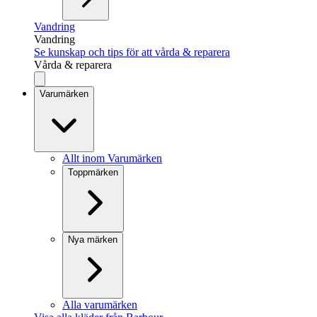
Vandring
Vandring
Se kunskap och tips för att vårda & reparera
Vårda & reparera
Varumärken
Allt inom Varumärken
Toppmärken
Nya märken
Alla varumärken