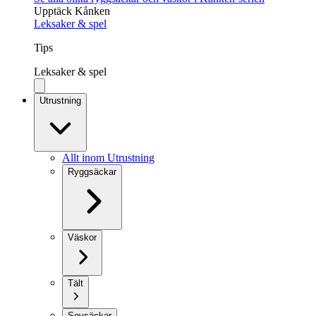
Upptäck Kånken
Leksaker & spel
Tips
Leksaker & spel
Utrustning
Allt inom Utrustning
Ryggsäckar
Väskor
Tält
Sovsäckar