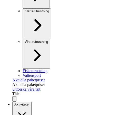
Klätterutrustning
Vinterutrustning
Fiskeutrustning
Vattensport
Aktuella paketpriser
Aktuella paketpriser
Utforska våra tält
Tält
Aktiviteter