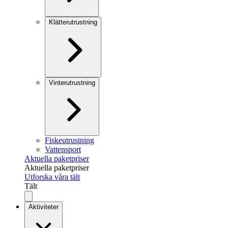
Klätterutrustning
Vinterutrustning
Fiskeutrustning
Vattensport
Aktuella paketpriser
Aktuella paketpriser
Utforska våra tält
Tält
Aktiviteter