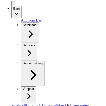
Barn
Allt inom Barn
Barnkläder
Barnskor
Barnutrustning
Vi tipsar
Se alla olika ryggsäckar och väskor i Kånken-serien