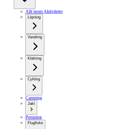
Allt inom Aktiviteter
Löpning
Vandring
Klättring
Cykling
Camping
Jakt
Prepping
Flugfiske