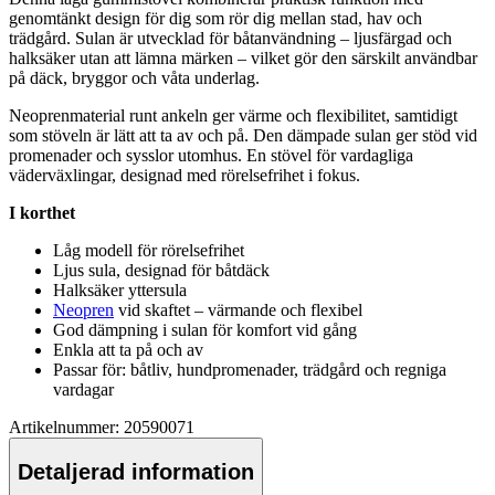
genomtänkt design för dig som rör dig mellan stad, hav och
trädgård. Sulan är utvecklad för båtanvändning – ljusfärgad och
halksäker utan att lämna märken – vilket gör den särskilt användbar
på däck, bryggor och våta underlag.
Neopren
material runt ankeln ger värme och flexibilitet, samtidigt
som stöveln är lätt att ta av och på. Den däm
pa
de sulan ger stöd vid
promenader och sysslor utomhus. En stövel för vardagliga
väderväxlingar, designad med rörelsefrihet i fokus.
I korthet
Låg modell för rörelsefrihet
Ljus sula, designad för båtdäck
Halksäker yttersula
Neopren
vid skaftet – värmande och flexibel
God dämpning i sulan för komfort vid gång
Enkla att ta på och av
Pa
ssar för: båtliv, hundpromenader, trädgård och regniga
vardagar
Artikelnummer: 20590071
Detaljerad information