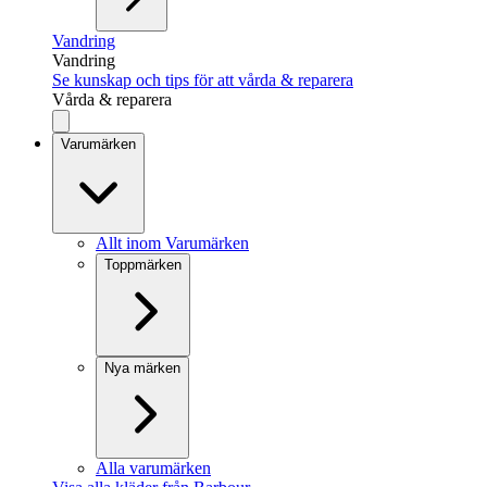
Vandring
Vandring
Se kunskap och tips för att vårda & reparera
Vårda & reparera
Varumärken
Allt inom Varumärken
Toppmärken
Nya märken
Alla varumärken