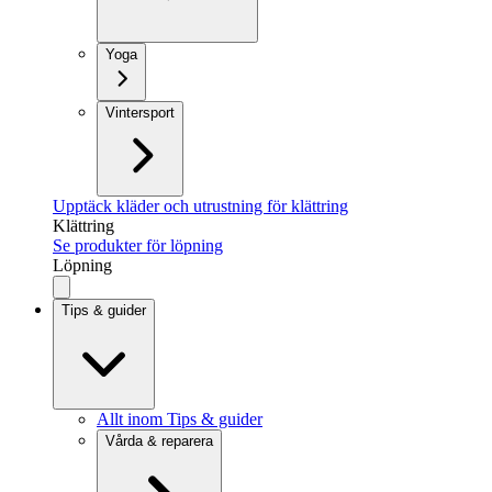
Yoga
Vintersport
Upptäck kläder och utrustning för klättring
Klättring
Se produkter för löpning
Löpning
Tips & guider
Allt inom Tips & guider
Vårda & reparera