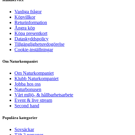
Vanliga frågor
Köpvillkor
Returinformation
Ångra köp
Köpa presentkort
Dataskyddspolicy
Tillgänglighetsredogörelse
Cookie-inställningar
Om Naturkompaniet
Om Naturkompaniet
Klubb Naturkompaniet
Jobba hos oss
Naturbonusen
Vårt miljö- & hållbarhetsarbete
Event & live stream
Second hand
Populära kategorier
Sovsäckar
Tält 2 personer