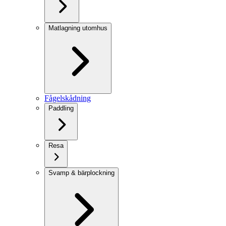
Matlagning utomhus
Fågelskådning
Paddling
Resa
Svamp & bärplockning