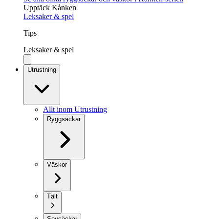
Upptäck Kånken
Leksaker & spel
Tips
Leksaker & spel
Utrustning
Allt inom Utrustning
Ryggsäckar
Väskor
Tält
Sovsäckar