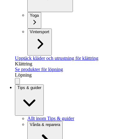
Yoga
Vintersport
Upptäck kläder och utrustning för klättring
Klättring
Se produkter för löpning
Löpning
Tips & guider
Allt inom Tips & guider
Vårda & reparera