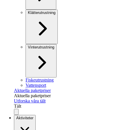
Klätterutrustning
Vinterutrustning
Fiskeutrustning
Vattensport
Aktuella paketpriser
Aktuella paketpriser
Utforska våra tält
Tält
Aktiviteter