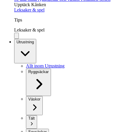
Upptäck Kånken
Leksaker & spel
Tips
Leksaker & spel
Utrustning
Allt inom Utrustning
Ryggsäckar
Väskor
Tält
Sovsäckar