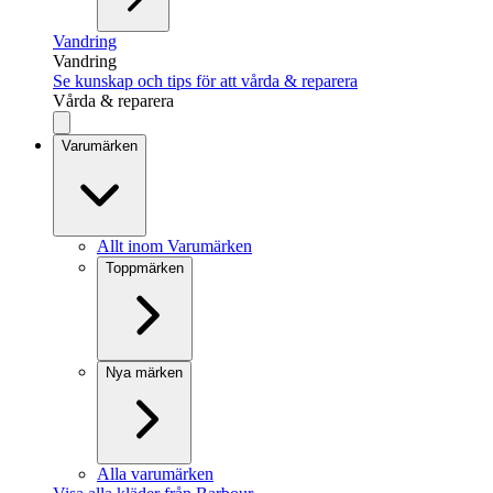
Vandring
Vandring
Se kunskap och tips för att vårda & reparera
Vårda & reparera
Varumärken
Allt inom Varumärken
Toppmärken
Nya märken
Alla varumärken