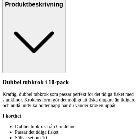
Produktbeskrivning
Dubbel tubkrok i 10-
pa
ck
Kraftig, dubbel tubkrok som
pa
ssar
pe
rfekt för det tidiga fisket med
sjunklinor. Krokens form gör det möjligt att fiska dju
pa
re än tidigare
och ändå undvika bottenna
pp
när du vänder kroken u
pp
åt.
I korthet
Dubbel tubkrok från Guideline
Pa
ssar det tidiga fisket
Säljs i set om 10