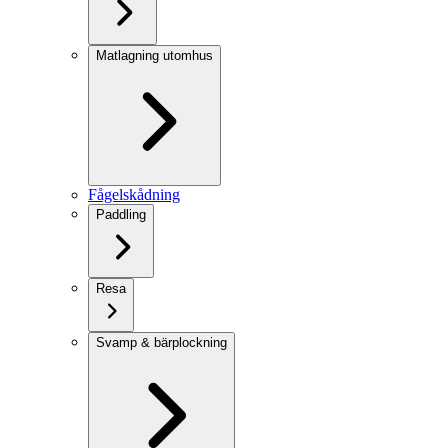
Matlagning utomhus
Fågelskådning
Paddling
Resa
Svamp & bärplockning