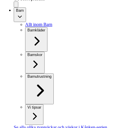
Barn
Allt inom Barn
Barnkläder
Barnskor
Barnutrustning
Vi tipsar
Se alla olika ryggsäckar och väskor i Kånken-serien