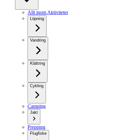
Allt inom Aktiviteter
Löpning
Vandring
Klättring
Cykling
Camping
Jakt
Prepping
Flugfiske