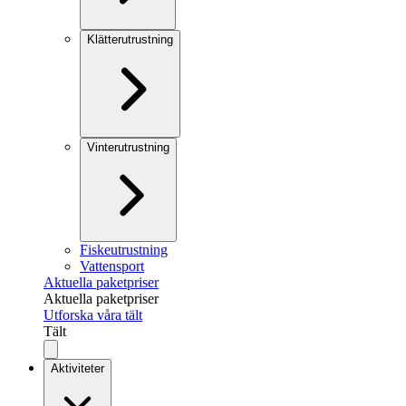
Klätterutrustning
Vinterutrustning
Fiskeutrustning
Vattensport
Aktuella paketpriser
Aktuella paketpriser
Utforska våra tält
Tält
Aktiviteter