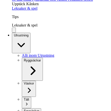
Upptäck Kånken
Leksaker & spel
Tips
Leksaker & spel
Utrustning
Allt inom Utrustning
Ryggsäckar
Väskor
Tält
Sovsäckar