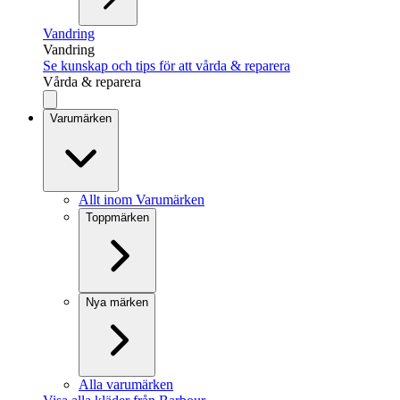
Vandring
Vandring
Se kunskap och tips för att vårda & reparera
Vårda & reparera
Varumärken
Allt inom Varumärken
Toppmärken
Nya märken
Alla varumärken