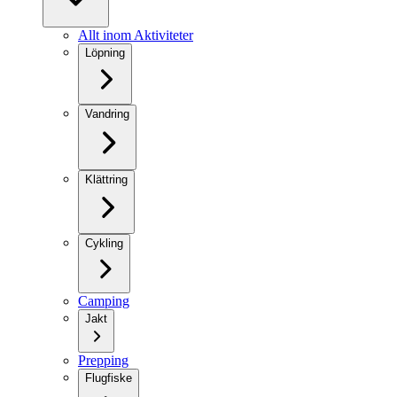
Allt inom Aktiviteter
Löpning
Vandring
Klättring
Cykling
Camping
Jakt
Prepping
Flugfiske