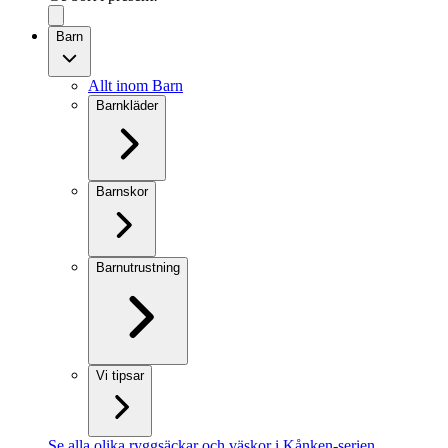
Barn
Allt inom Barn
Barnkläder
Barnskor
Barnutrustning
Vi tipsar
Se alla olika ryggsäckar och väskor i Kånken-serien