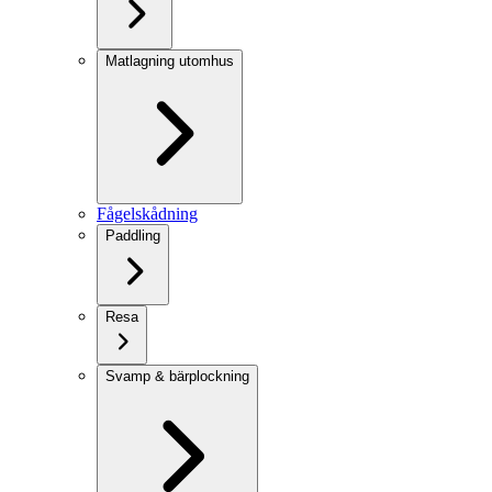
Matlagning utomhus
Fågelskådning
Paddling
Resa
Svamp & bärplockning