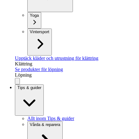
Yoga
Vintersport
Upptäck kläder och utrustning för klättring
Klättring
Se produkter för löpning
Löpning
Tips & guider
Allt inom Tips & guider
Vårda & reparera