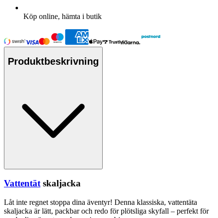
Köp online, hämta i butik
Produktbeskrivning
Vattentät
skaljacka
Låt inte regnet sto
pp
a dina äventyr! Denna klassiska,
vattentät
a
skaljacka är lätt,
pa
ckbar och redo för plötsliga skyfall –
pe
rfekt för