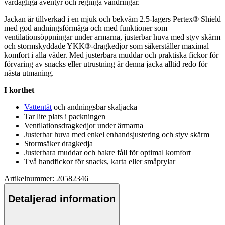
vardagliga äventyr och regniga vandringar.
Jackan är tillverkad i en mjuk och bekväm 2.5-lagers
Pe
rtex® Shield
med god andningsförmåga och med funktioner som
ventilationsö
pp
ningar under armarna, justerbar huva med styv skärm
och stormskyddade YKK®-dragkedjor som säkerställer maximal
komfort i alla väder. Med justerbara muddar och praktiska fickor för
förvaring av snacks eller utrustning är denna jacka alltid redo för
nästa utmaning.
I korthet
Vattentät
och andningsbar skaljacka
Tar lite plats i
pa
ckningen
Ventilationsdragkedjor under ärmarna
Justerbar huva med enkel enhandsjustering och styv skärm
Stormsäker dragkedja
Justerbara muddar och bakre fåll för optimal komfort
Två handfickor för snacks, karta eller småprylar
Artikelnummer: 20582346
Detaljerad information