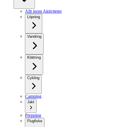
Allt inom Aktiviteter
Löpning
Vandring
Klättring
Cykling
Camping
Jakt
Prepping
Flugfiske