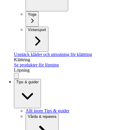
Yoga
Vintersport
Upptäck kläder och utrustning för klättring
Klättring
Se produkter för löpning
Löpning
Tips & guider
Allt inom Tips & guider
Vårda & reparera