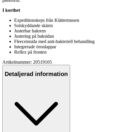
pa
ssform.
I korthet
Ex
pe
ditionske
ps
från Klättermusen
Solskyddande skärm
Justerbar hakrem
Justering på baksidan
Fleece
insida med anti-bakteriell behandling
Integrerade öronla
pp
ar
Reflex på fronten
Artikelnummer: 20519105
Detaljerad information