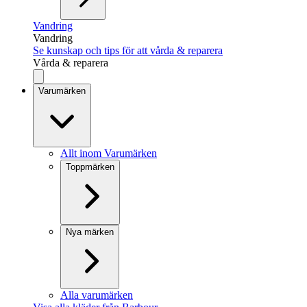
Vandring
Vandring
Se kunskap och tips för att vårda & reparera
Vårda & reparera
Varumärken
Allt inom Varumärken
Toppmärken
Nya märken
Alla varumärken