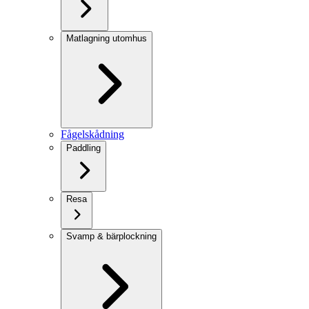
Matlagning utomhus
Fågelskådning
Paddling
Resa
Svamp & bärplockning