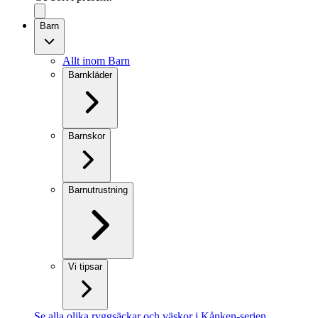
Barn
Allt inom Barn
Barnkläder
Barnskor
Barnutrustning
Vi tipsar
Se alla olika ryggsäckar och väskor i Kånken-serien