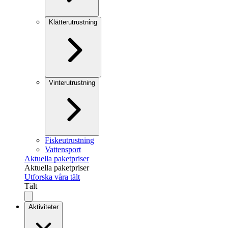
Klätterutrustning
Vinterutrustning
Fiskeutrustning
Vattensport
Aktuella paketpriser
Aktuella paketpriser
Utforska våra tält
Tält
Aktiviteter