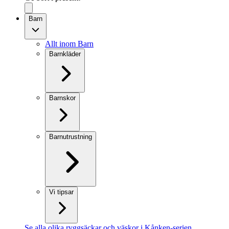
Barn
Allt inom Barn
Barnkläder
Barnskor
Barnutrustning
Vi tipsar
Se alla olika ryggsäckar och väskor i Kånken-serien