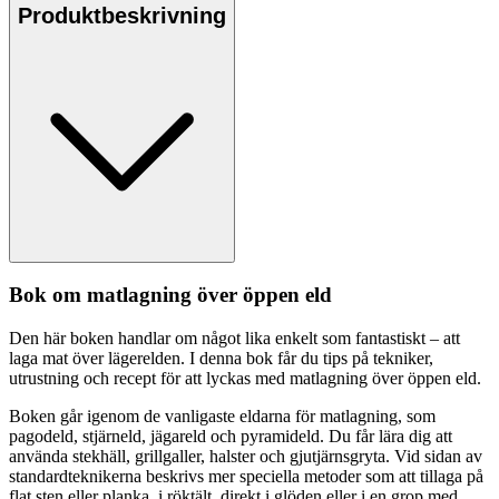
Produktbeskrivning
Bok om matlagning över ö
pp
en eld
Den här boken handlar om något lika enkelt som fantastiskt – att
laga mat över lägerelden. I denna bok får du ti
ps
på tekniker,
utrustning och recept för att lyckas med matlagning över ö
pp
en eld.
Boken går igenom de vanligaste eldarna för matlagning, som
pa
godeld, stjärneld, jägareld och pyramideld. Du får lära dig att
använda stekhäll, grillgaller, halster och gjutjärnsgryta. Vid sidan av
standardteknikerna beskrivs mer s
pe
ciella metoder som att tillaga på
fla
t sten eller planka, i röktält, direkt i glöden eller i en grop med