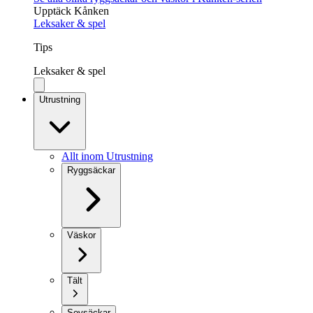
Upptäck Kånken
Leksaker & spel
Tips
Leksaker & spel
Utrustning
Allt inom Utrustning
Ryggsäckar
Väskor
Tält
Sovsäckar