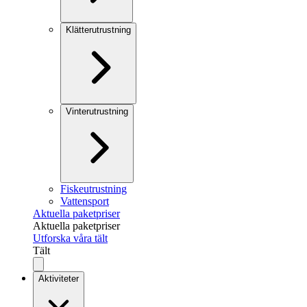
Klätterutrustning
Vinterutrustning
Fiskeutrustning
Vattensport
Aktuella paketpriser
Aktuella paketpriser
Utforska våra tält
Tält
Aktiviteter