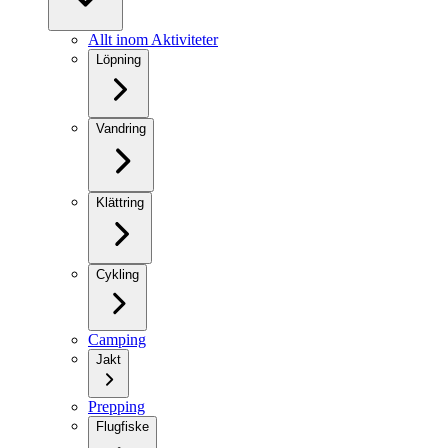
Allt inom Aktiviteter
Löpning
Vandring
Klättring
Cykling
Camping
Jakt
Prepping
Flugfiske