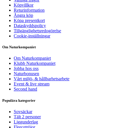
Köpvillkor
Returinformation
Ångra köp
Köpa presentkort
Dataskyddspolicy
Tillgänglighetsredogörelse
Cookie-inställningar
Om Naturkompaniet
Om Naturkompaniet
Klubb Naturkompaniet
Jobba hos oss
Naturbonusen
Vårt miljö- & hållbarhetsarbete
Event & live stream
Second hand
Populära kategorier
Sovsäckar
Tält 2 personer
Liggunderlag
Fleecetröjor