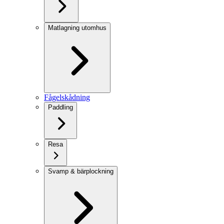
Matlagning utomhus
Fågelskådning
Paddling
Resa
Svamp & bärplockning