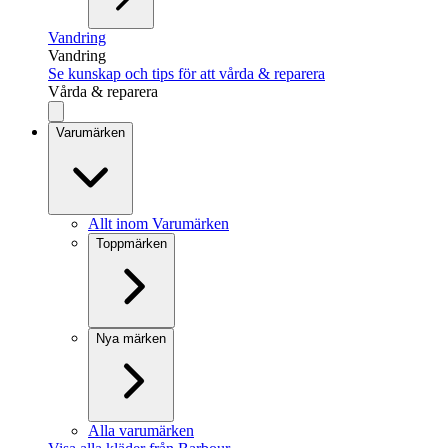
Vandring
Vandring
Se kunskap och tips för att vårda & reparera
Vårda & reparera
Varumärken
Allt inom Varumärken
Toppmärken
Nya märken
Alla varumärken