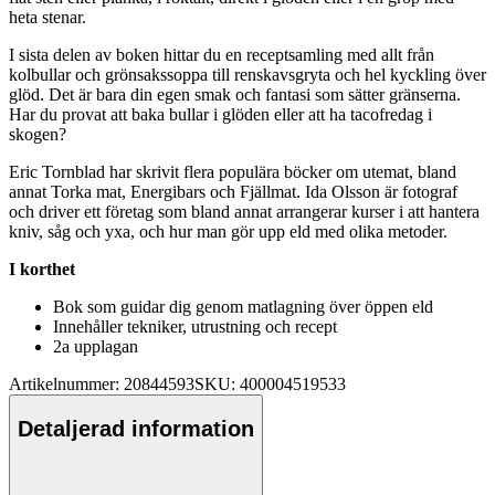
heta stenar.
I sista delen av boken hittar du en receptsamling med allt från
kolb
ull
ar och grönsaksso
pp
a till renskavsgryta och hel kyckling över
glöd. Det är bara din egen smak och fantasi som sätter gränserna.
Har du provat att baka b
ull
ar i glöden eller att ha tacofredag i
skogen?
Eric Tornblad har skrivit flera po
pu
lära böcker om utemat, bland
annat Torka mat, Energibars och Fjällmat. Ida Olsson är fotograf
och driver ett företag som bland annat arrangerar kurser i att hantera
kniv, såg och yxa, och hur man gör u
pp
eld med olika metoder.
I korthet
Bok som guidar dig genom matlagning över ö
pp
en eld
Innehåller tekniker, utrustning och recept
2a u
pp
lagan
Artikelnummer: 20844593
SKU: 400004519533
Detaljerad information