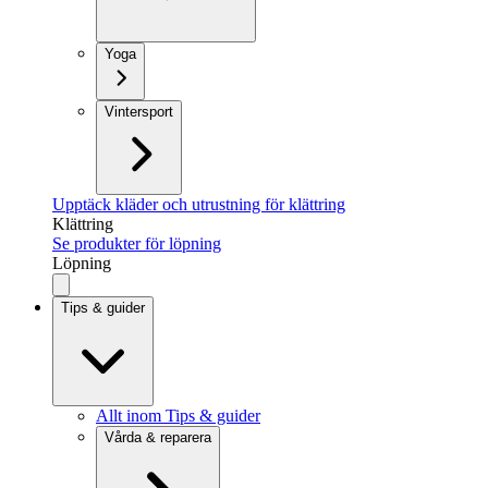
Yoga
Vintersport
Upptäck kläder och utrustning för klättring
Klättring
Se produkter för löpning
Löpning
Tips & guider
Allt inom Tips & guider
Vårda & reparera