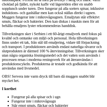
choklad på fjället, nykokt kaffe vid lägerelden eller en snabb
so
pp
lunch under turen. Den fungerar på alla sorters spisar, inklusive
induktions- och gashällar men kan också ställas direkt i ugnen.
Muggen fungerar inte i mikrovågsugnen. Emaljytan står effektivt
smuts, fläckar och bakterier. Den kan diskas i maskin men för att
behålla emaljens lyster rekommenderas handdisk.
Tillverkningen sker i Serbien i ett 60-årigt emaljverk med fokus på
kvalité och omtanke om miljö och
pe
rsonal. Hela tillverkningen
finns under ett tak, från stål till emaljering, vidare till för
pa
ckning
och transport. I produktionen används endast naturliga råvaror och
slutprodukten är därmed 100 % återvinningsbar. Tillverkningen sker
utan några organiska lösningsmedel och det vatten som används i
processen renas i moderna reningsverk för att återanvändas i
produktionscykeln. Produkterna är testade och godkända för att
användas med livsmedel.
OBS! Servera inte varm dryck till barn då muggen snabbt blir
mycket het.
I korthet
Fungerar på alla spisar och i ugn
Fungerar inte i mikrovågsugn
Står emot smuts, fläckar och bakterier