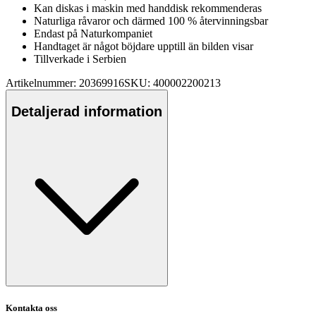
Kan diskas i maskin med handdisk rekommenderas
Naturliga råvaror och därmed 100 % återvinningsbar
Endast på Naturkom
pa
niet
Handtaget är något böjdare u
pp
till än bilden visar
Tillverkade i Serbien
Artikelnummer: 20369916
SKU: 400002200213
Detaljerad information
Kontakta oss