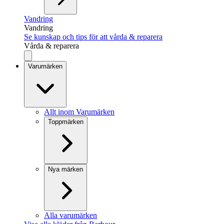
Vandring
Vandring
Se kunskap och tips för att vårda & reparera
Vårda & reparera
Varumärken
Allt inom Varumärken
Toppmärken
Nya märken
Alla varumärken