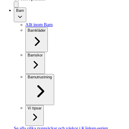
Barn
Allt inom Barn
Barnkläder
Barnskor
Barnutrustning
Vi tipsar
Se alla olika ryggsäckar och väskor i Kånken-serien