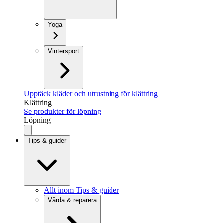
Yoga
Vintersport
Upptäck kläder och utrustning för klättring
Klättring
Se produkter för löpning
Löpning
Tips & guider
Allt inom Tips & guider
Vårda & reparera