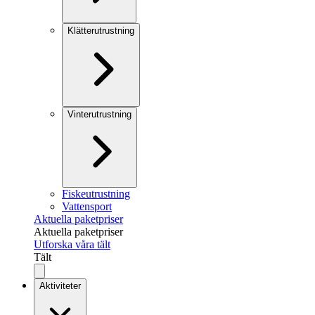
Klätterutrustning
Vinterutrustning
Fiskeutrustning
Vattensport
Aktuella paketpriser
Aktuella paketpriser
Utforska våra tält
Tält
Aktiviteter