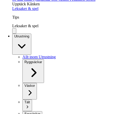
Upptäck Kånken
Leksaker & spel
Tips
Leksaker & spel
Utrustning
Allt inom Utrustning
Ryggsäckar
Väskor
Tält
Sovsäckar