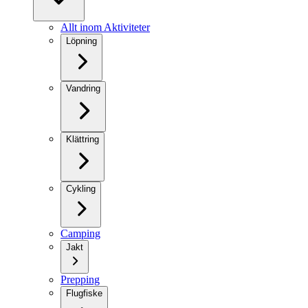
Allt inom Aktiviteter
Löpning
Vandring
Klättring
Cykling
Camping
Jakt
Prepping
Flugfiske