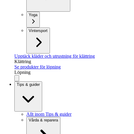
Yoga
Vintersport
Upptäck kläder och utrustning för klättring
Klättring
Se produkter för löpning
Löpning
Tips & guider
Allt inom Tips & guider
Vårda & reparera