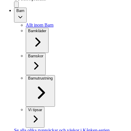
Barn
Allt inom Barn
Barnkläder
Barnskor
Barnutrustning
Vi tipsar
Se alla olika ryggsäckar och väskor i Kånken-serien