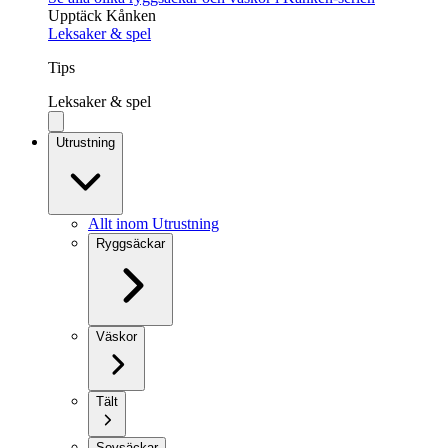
Upptäck Kånken
Leksaker & spel
Tips
Leksaker & spel
Utrustning
Allt inom Utrustning
Ryggsäckar
Väskor
Tält
Sovsäckar