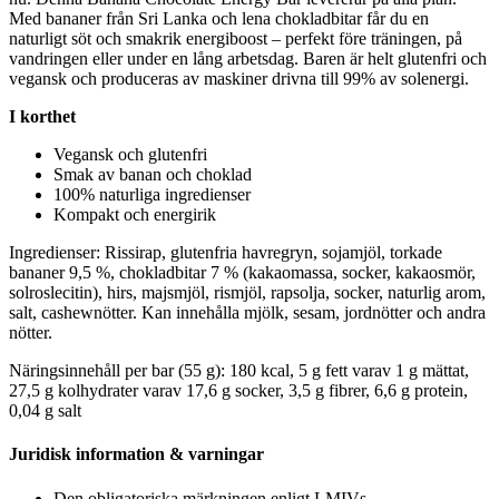
Med bananer från Sri Lanka och lena chokladbitar får du en
naturligt söt och smakrik energiboost –
pe
rfekt före träningen, på
vandringen eller under en lång arbetsdag. Baren är helt glutenfri och
vegansk och produceras av maskiner drivna till 99% av solenergi.
I korthet
Vegansk och glutenfri
Smak av banan och choklad
100% naturliga ingredienser
Kom
pa
kt och energirik
Ingredienser: Rissirap, glutenfria havregryn, sojamjöl, torkade
bananer 9,5 %, chokladbitar 7 % (kakaomassa, socker, kakaosmör,
solroslecitin), hirs, majsmjöl, rismjöl, ra
ps
olja, socker, naturlig arom,
salt, cashewnötter. Kan innehålla mjölk, sesam, jordnötter och andra
nötter.
Näringsinnehåll
pe
r bar (55 g): 180 kcal, 5 g fett varav 1 g mättat,
27,5 g kolhydrater varav 17,6 g socker, 3,5 g fibrer, 6,6 g protein,
0,04 g salt
Juridisk information & varningar
Den obligatoriska märkningen enligt LMIVs