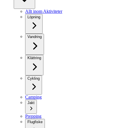
Allt inom Aktiviteter
Löpning
Vandring
Klättring
Cykling
Camping
Jakt
Prepping
Flugfiske