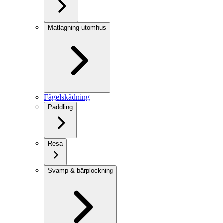
Matlagning utomhus
Fågelskådning
Paddling
Resa
Svamp & bärplockning