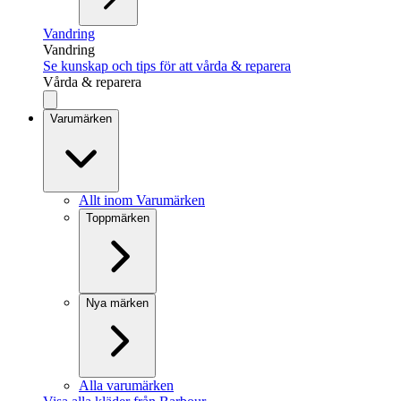
Vandring
Vandring
Se kunskap och tips för att vårda & reparera
Vårda & reparera
Varumärken
Allt inom Varumärken
Toppmärken
Nya märken
Alla varumärken