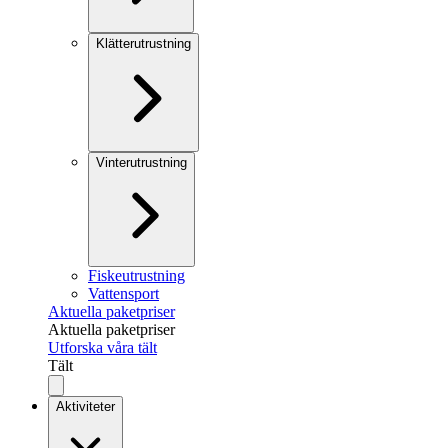
Klätterutrustning
Vinterutrustning
Fiskeutrustning
Vattensport
Aktuella paketpriser
Aktuella paketpriser
Utforska våra tält
Tält
Aktiviteter