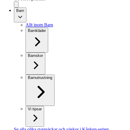
Barn
Allt inom Barn
Barnkläder
Barnskor
Barnutrustning
Vi tipsar
Se alla olika ryggsäckar och väskor i Kånken-serien