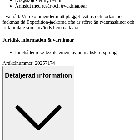
Dragskojustering nertill
Ärmslut med resår och tryckkna
pp
ar
Tvättråd: Vi rekommenderar att plagget tvättas och torkas hos
fackman då Ex
pe
dition-jackorna ofta är större än tvättmaskiner och
torktumlare som används hemma klarar.
Juridisk information & varningar
Innehåller icke-textilelement av animaliskt ursprung.
Artikelnummer: 20257174
Detaljerad information