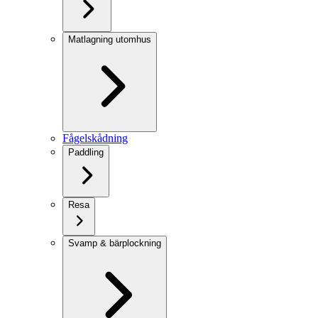
Matlagning utomhus
Fågelskådning
Paddling
Resa
Svamp & bärplockning