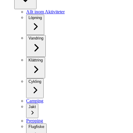
Allt inom Aktiviteter
Löpning
Vandring
Klättring
Cykling
Camping
Jakt
Prepping
Flugfiske