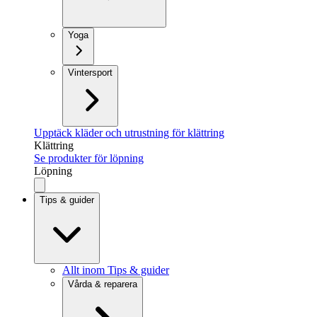
Yoga
Vintersport
Upptäck kläder och utrustning för klättring
Klättring
Se produkter för löpning
Löpning
Tips & guider
Allt inom Tips & guider
Vårda & reparera