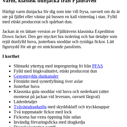
Varm, klassisk dunjacka från Fjällräven
Härligt varm dunjacka för dig som inte vill frysa, oavsett om du är
ute på fjället eller väntar på bussen en kall vinterdag i stan. Fylld
med etiskt producerat och spårbart dun.
Jackan är en lättare version av Fjällrävens klassiska Ex
pe
dition
Down Jacket. Den ger mycket bra isolering och har detaljer som
rejäl dunfylld huva, justerbara snoddar och rymliga fickor. Lätt
figursydd för att ge en smickrande
pa
ssform.
I korthet
Slitstarkt yttertyg med impregnering fri från
PFAS
Fylld med högkvalitativt, etiskt producerat dun
Genomsydda dunkanaler
Förstärkt med syntetfyllning över axlar
Justerbar huva
Klassiska gula snoddar vid huva och nederkant (sitter
monterat på jackan vid leverans, oavsett färgval)
Läderdetaljer
Tvåvägsdragkedja
med skyddsklaff och tryckkna
pp
ar
Två to
pp
matade fickor med lock
Fickorna har extra ö
pp
ning från sidan
Invändig förvaringsficka med dragkedja