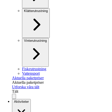
Klätterutrustning
Vinterutrustning
Fiskeutrustning
Vattensport
Aktuella paketpriser
Aktuella paketpriser
Utforska våra tält
Tält
Aktiviteter