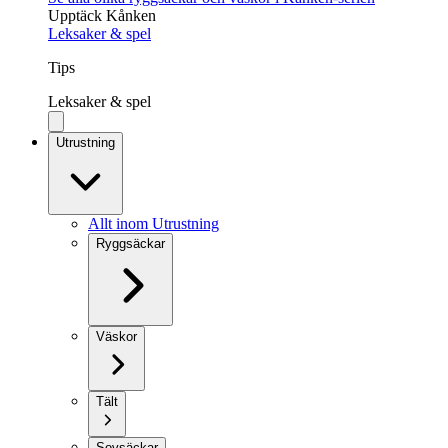
Upptäck Kånken
Leksaker & spel
Tips
Leksaker & spel
Utrustning
Allt inom Utrustning
Ryggsäckar
Väskor
Tält
Sovsäckar