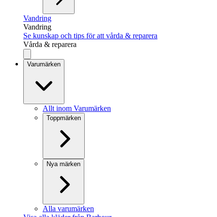
Vandring
Vandring
Se kunskap och tips för att vårda & reparera
Vårda & reparera
Varumärken
Allt inom Varumärken
Toppmärken
Nya märken
Alla varumärken