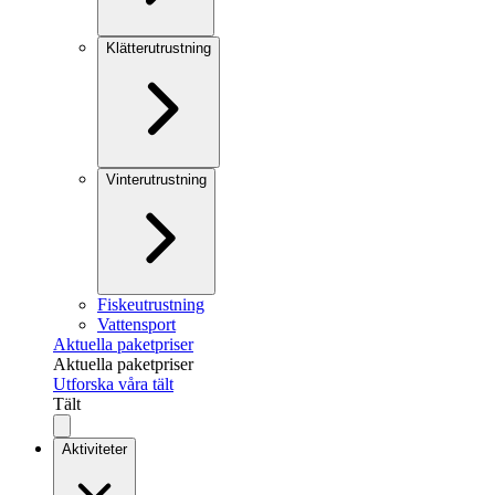
Klätterutrustning
Vinterutrustning
Fiskeutrustning
Vattensport
Aktuella paketpriser
Aktuella paketpriser
Utforska våra tält
Tält
Aktiviteter