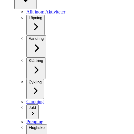
Allt inom Aktiviteter
Löpning
Vandring
Klättring
Cykling
Camping
Jakt
Prepping
Flugfiske