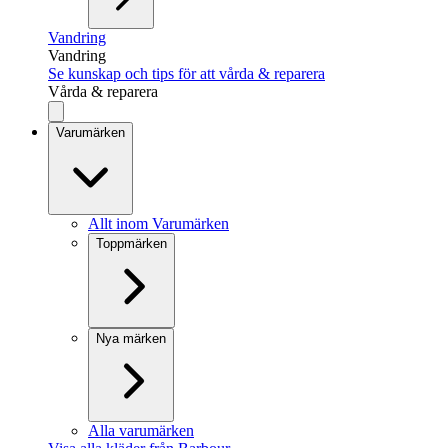
Vandring
Vandring
Se kunskap och tips för att vårda & reparera
Vårda & reparera
Varumärken
Allt inom Varumärken
Toppmärken
Nya märken
Alla varumärken