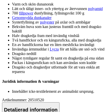
Varm och skön dunanorak
Lätt och tåligt inner- och yttertyg av återvunnen
polyamid
700
fillpower
dunfyllning, fyllningsvikt 100 g
Genomsydda dunkanaler
Syntetfyllning av
polyester
på axlar och armbågar
Bekväm huva som kan justeras framtill och med dragsko
baktill
Halv dragkedja fram med invändig vindslå
Två handfickor och en känguruficka, alla med dragkedja
En av handfickorna har en liten meshficka invändigt
Invändiga ärmmuddar i
Lycra
för att hålla ute snö och vind
Dragsko nedtill
Något rymligare regular fit samt en dragkedja på ena sidan
Pa
ckas i kängurufickan och kan användas som kudde
Dragsko och dragkedjor utformade för att vara enkla att
re
pa
rera
Juridisk information & varningar
Innehåller icke-textilelement av animaliskt ursprung.
Artikelnummer: 20510520
Detaljerad information