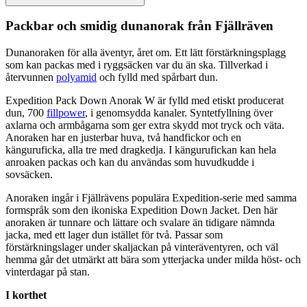
Pa
ckbar och smidig dunanorak från Fjällräven
Dunanoraken för alla äventyr, året om. Ett lätt förstärkningsplagg
som kan
pa
ckas med i ryggsäcken var du än ska. Tillverkad i
återvunnen
polyamid
och fylld med spårbart dun.
Ex
pe
dition
Pa
ck Down Anorak W är fylld med etiskt producerat
dun, 700
fillpower
, i genomsydda kanaler. Syntetfyllning över
axlarna och armbågarna som ger extra skydd mot tryck och väta.
Anoraken har en justerbar huva, två handfickor och en
känguruficka, alla tre med dragkedja. I kängurufickan kan hela
anroaken
pa
ckas och kan du användas som huvudkudde i
sovsäcken.
Anoraken ingår i Fjällrävens po
pu
lära Ex
pe
dition-serie med samma
formspråk som den ikoniska Ex
pe
dition Down Jacket. Den här
anoraken är tunnare och lättare och svalare än tidigare nämnda
jacka, med ett lager dun istället för två.
Pa
ssar som
förstärkningslager under skaljackan på vinteräventyren, och väl
hemma går det utmärkt att bära som ytterjacka under milda höst- och
vinterdagar på stan.
I korthet