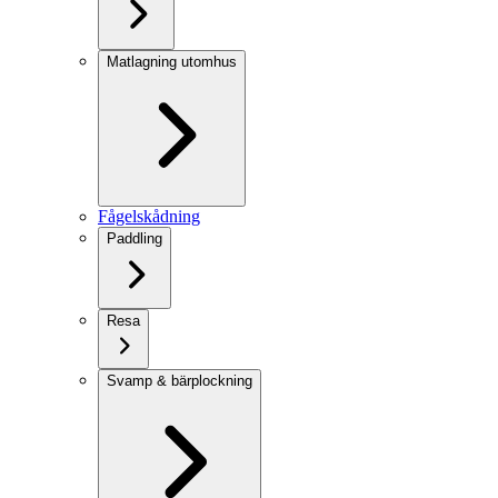
Matlagning utomhus
Fågelskådning
Paddling
Resa
Svamp & bärplockning