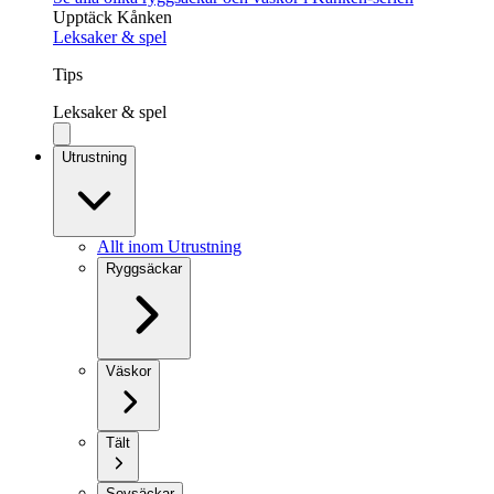
Upptäck Kånken
Leksaker & spel
Tips
Leksaker & spel
Utrustning
Allt inom Utrustning
Ryggsäckar
Väskor
Tält
Sovsäckar