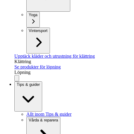
Yoga
Vintersport
Upptäck kläder och utrustning för klättring
Klättring
Se produkter för löpning
Löpning
Tips & guider
Allt inom Tips & guider
Vårda & reparera