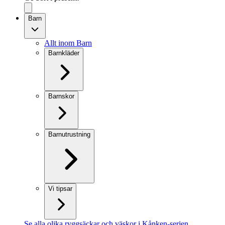
Barn
Allt inom Barn
Barnkläder
Barnskor
Barnutrustning
Vi tipsar
Se alla olika ryggsäckar och väskor i Kånken-serien