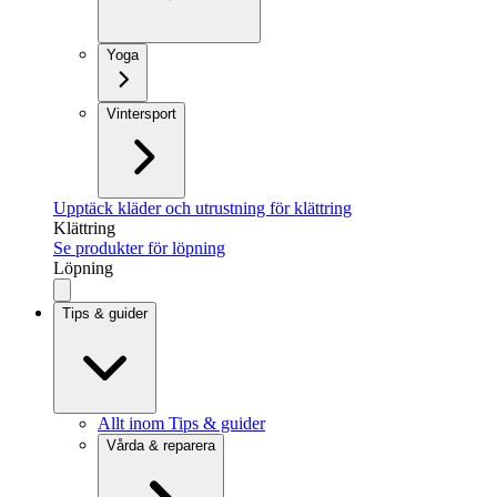
Yoga
Vintersport
Upptäck kläder och utrustning för klättring
Klättring
Se produkter för löpning
Löpning
Tips & guider
Allt inom Tips & guider
Vårda & reparera