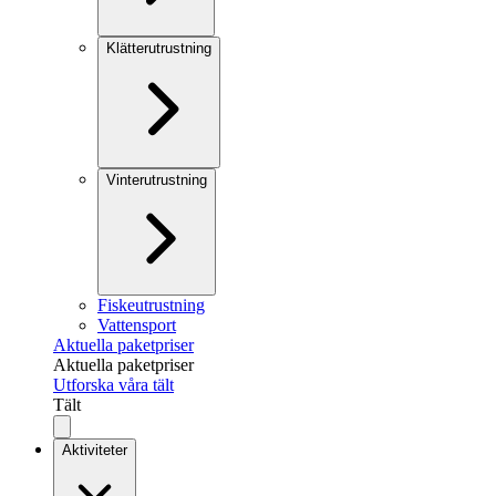
Klätterutrustning
Vinterutrustning
Fiskeutrustning
Vattensport
Aktuella paketpriser
Aktuella paketpriser
Utforska våra tält
Tält
Aktiviteter