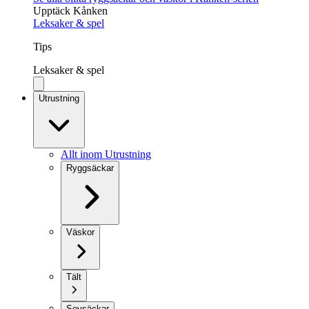
Upptäck Kånken
Leksaker & spel
Tips
Leksaker & spel
Utrustning
Allt inom Utrustning
Ryggsäckar
Väskor
Tält
Sovsäckar