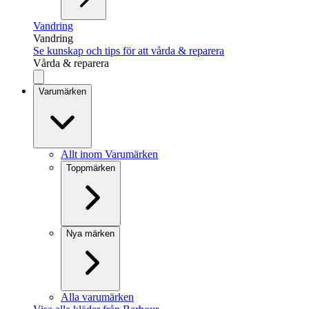
Vandring
Vandring
Se kunskap och tips för att vårda & reparera
Vårda & reparera
Varumärken
Allt inom Varumärken
Toppmärken
Nya märken
Alla varumärken