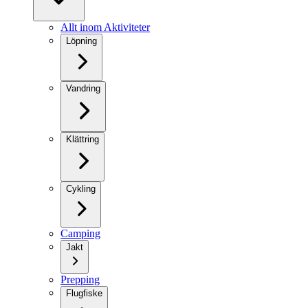
Allt inom Aktiviteter
Löpning
Vandring
Klättring
Cykling
Camping
Jakt
Prepping
Flugfiske