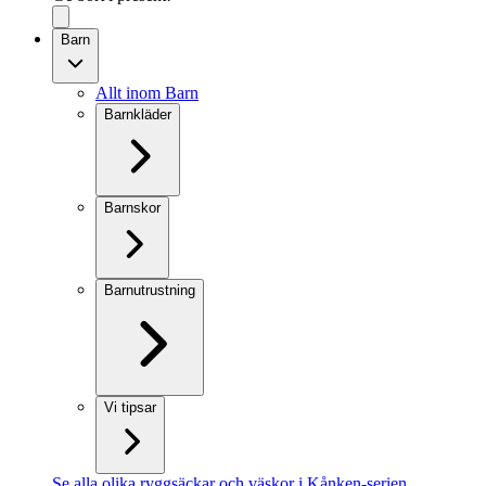
Barn
Allt inom Barn
Barnkläder
Barnskor
Barnutrustning
Vi tipsar
Se alla olika ryggsäckar och väskor i Kånken-serien