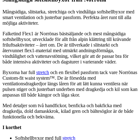
Mångsidiga, slitstarka,
stretch
iga och vindtåliga softshellbyxor med
smart ventilation och justerbar
pa
ssform.
Pe
rfekta året runt till alla
möjliga aktiviteter.
Falketind Flex1 är Norrönas bästsäljande och mest mångsidiga
softshellbyxor, utvecklade för allt från alpin klättring till krävande
friluftsaktiviteter – året om. De är tillverkade i slitstarkt och
återvunnet flex1-material med utmärkt andningsförmåga,
vindtålighet och vattenavstötning, vilket gör att de
pa
ssar bra för
både intensiva aktiviteter och dagsturer i varierande väder.
Byxorna har f
ull
stretch
och en flexibel
pa
ssform tack vare Norrönas
Custom-fit waist system™. De är försedda med
ventilationsdragkedjor längs låren för att lätt kunna ventilera när
pu
lsen stiger och justerbart underben med dragkedja och kil som kan
an
pa
ssas till både kängor och låga skor.
Med detaljer som två handfickor, benficka och bakficka med
dragkedja, dold damaskkrok, kilad gren och bältesöglor är de både
funktionella och bekväma.
I korthet
Softshellbyxor med f
ull
stretch