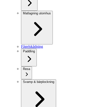
Matlagning utomhus
Fågelskådning
Paddling
Resa
Svamp & bärplockning