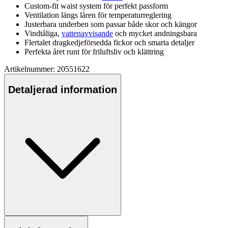
Custom-fit waist system för
pe
rfekt
pa
ssform
Ventilation längs låren för tem
pe
raturreglering
Justerbara underben som
pa
ssar både skor och kängor
Vindtåliga,
vattenavvisande
och mycket andningsbara
Flertalet dragkedjeförsedda fickor och smarta detaljer
Pe
rfekta året runt för friluftsliv och klättring
Artikelnummer: 20551622
Detaljerad information