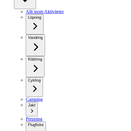
Allt inom Aktiviteter
Löpning
Vandring
Klättring
Cykling
Camping
Jakt
Prepping
Flugfiske