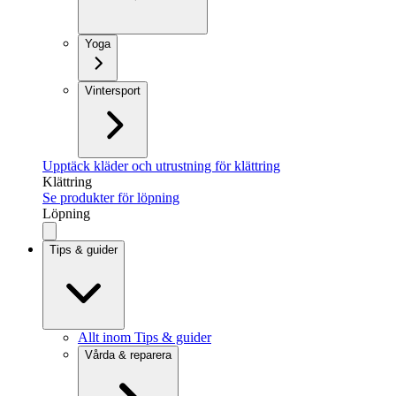
Yoga
Vintersport
Upptäck kläder och utrustning för klättring
Klättring
Se produkter för löpning
Löpning
Tips & guider
Allt inom Tips & guider
Vårda & reparera