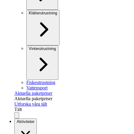
Klätterutrustning
Vinterutrustning
Fiskeutrustning
Vattensport
Aktuella paketpriser
Aktuella paketpriser
Utforska våra tält
Tält
Aktiviteter