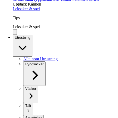
Upptäck Kånken
Leksaker & spel
Tips
Leksaker & spel
Utrustning
Allt inom Utrustning
Ryggsäckar
Väskor
Tält
Sovsäckar