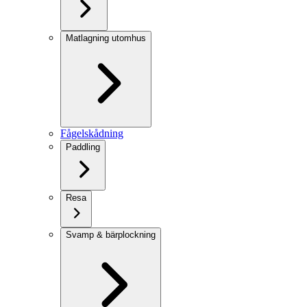
Matlagning utomhus
Fågelskådning
Paddling
Resa
Svamp & bärplockning