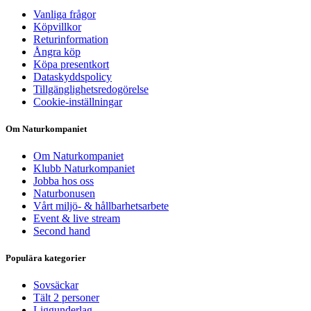
Vanliga frågor
Köpvillkor
Returinformation
Ångra köp
Köpa presentkort
Dataskyddspolicy
Tillgänglighetsredogörelse
Cookie-inställningar
Om Naturkompaniet
Om Naturkompaniet
Klubb Naturkompaniet
Jobba hos oss
Naturbonusen
Vårt miljö- & hållbarhetsarbete
Event & live stream
Second hand
Populära kategorier
Sovsäckar
Tält 2 personer
Liggunderlag