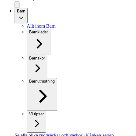
Barn
Allt inom Barn
Barnkläder
Barnskor
Barnutrustning
Vi tipsar
Se alla olika ryggsäckar och väskor i Kånken-serien