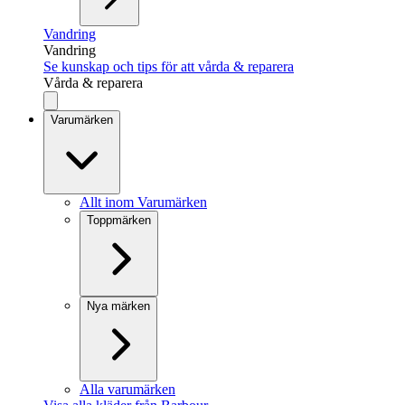
Vandring
Vandring
Se kunskap och tips för att vårda & reparera
Vårda & reparera
Varumärken
Allt inom Varumärken
Toppmärken
Nya märken
Alla varumärken