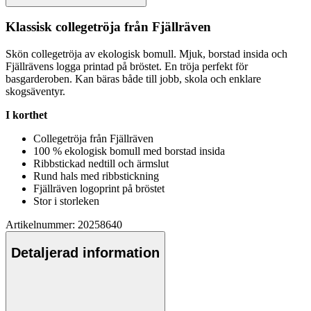
Klassisk collegetröja från Fjällräven
Skön collegetröja av ekologisk bom
ull
. Mjuk, borstad insida och
Fjällrävens logga printad på bröstet. En tröja
pe
rfekt för
basgarderoben. Kan bäras både till jobb, skola och enklare
skogsäventyr.
I korthet
Collegetröja från Fjällräven
100 % ekologisk bom
ull
med borstad insida
Ribbstickad nedtill och ärmslut
Rund hals med ribbstickning
Fjällräven logoprint på bröstet
Stor i storleken
Artikelnummer: 20258640
Detaljerad information