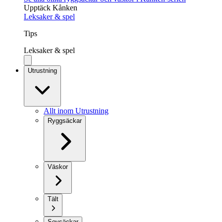
Upptäck Kånken
Leksaker & spel
Tips
Leksaker & spel
Utrustning
Allt inom Utrustning
Ryggsäckar
Väskor
Tält
Sovsäckar