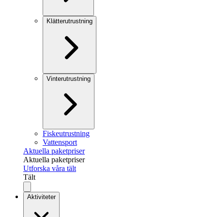
Klätterutrustning
Vinterutrustning
Fiskeutrustning
Vattensport
Aktuella paketpriser
Aktuella paketpriser
Utforska våra tält
Tält
Aktiviteter