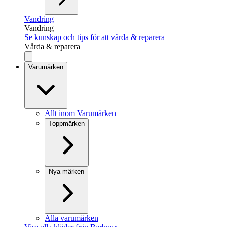
Vandring
Vandring
Se kunskap och tips för att vårda & reparera
Vårda & reparera
Varumärken
Allt inom Varumärken
Toppmärken
Nya märken
Alla varumärken