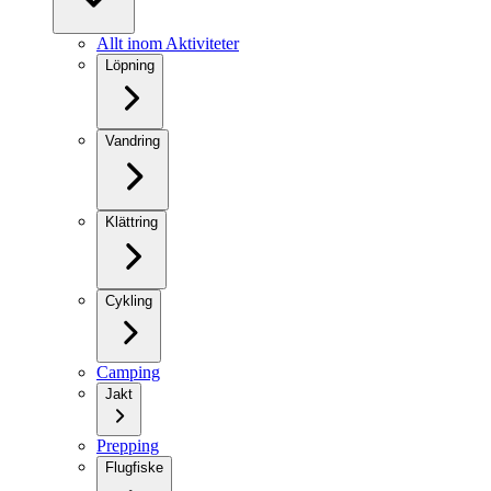
Allt inom Aktiviteter
Löpning
Vandring
Klättring
Cykling
Camping
Jakt
Prepping
Flugfiske