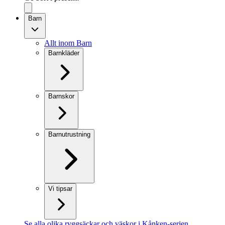
Barn
Allt inom Barn
Barnkläder
Barnskor
Barnutrustning
Vi tipsar
Se alla olika ryggsäckar och väskor i Kånken-serien