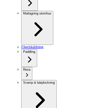
Matlagning utomhus
Fågelskådning
Paddling
Resa
Svamp & bärplockning