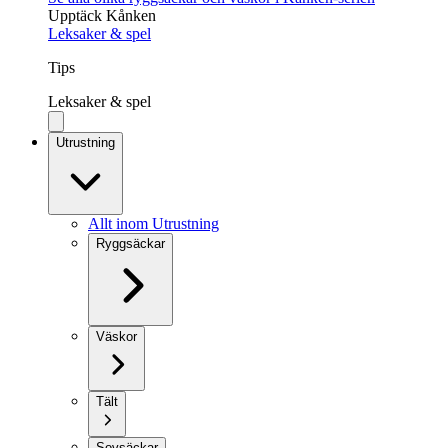
Upptäck Kånken
Leksaker & spel
Tips
Leksaker & spel
Utrustning
Allt inom Utrustning
Ryggsäckar
Väskor
Tält
Sovsäckar