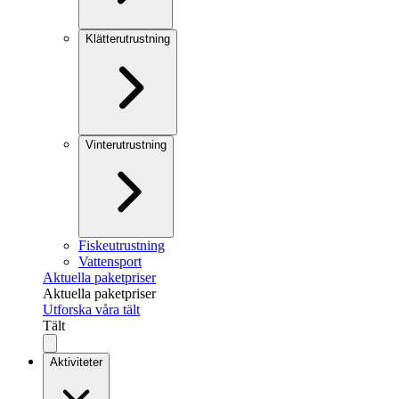
Klätterutrustning
Vinterutrustning
Fiskeutrustning
Vattensport
Aktuella paketpriser
Aktuella paketpriser
Utforska våra tält
Tält
Aktiviteter