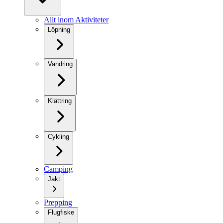
Allt inom Aktiviteter
Löpning
Vandring
Klättring
Cykling
Camping
Jakt
Prepping
Flugfiske