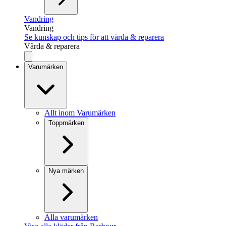
Vandring
Vandring
Se kunskap och tips för att vårda & reparera
Vårda & reparera
Varumärken
Allt inom Varumärken
Toppmärken
Nya märken
Alla varumärken