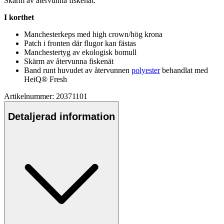
Skärm av återvunna fiskenät.
I korthet
Manchesterke
ps
med high crown/hög krona
Pa
tch i fronten där flugor kan fästas
Manchestertyg av ekologisk bom
ull
Skärm av återvunna fiskenät
Band runt huvudet av återvunnen
polyester
behandlat med
HeiQ® Fresh
Artikelnummer: 20371101
Detaljerad information