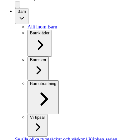
Barn
Allt inom Barn
Barnkläder
Barnskor
Barnutrustning
Vi tipsar
Se alla olika ryggsäckar och väskor i Kånken-serien