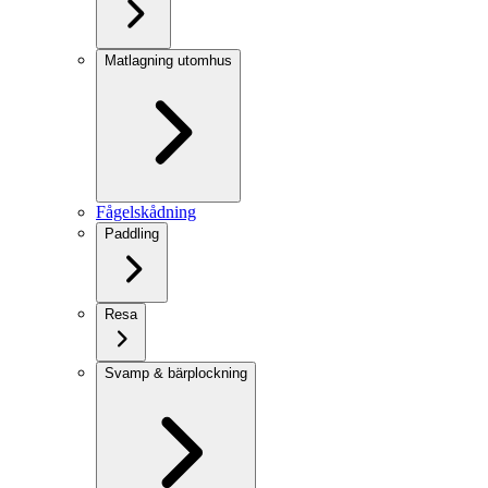
Matlagning utomhus
Fågelskådning
Paddling
Resa
Svamp & bärplockning