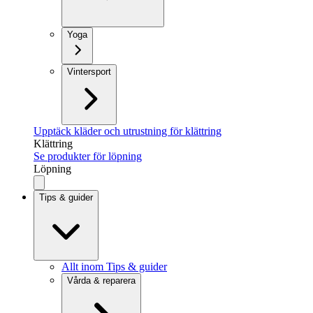
Yoga
Vintersport
Upptäck kläder och utrustning för klättring
Klättring
Se produkter för löpning
Löpning
Tips & guider
Allt inom Tips & guider
Vårda & reparera