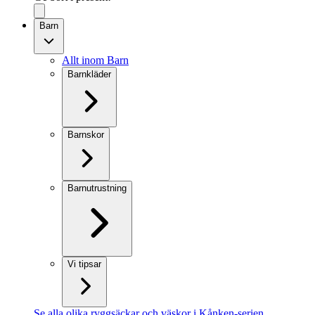
Barn
Allt inom Barn
Barnkläder
Barnskor
Barnutrustning
Vi tipsar
Se alla olika ryggsäckar och väskor i Kånken-serien