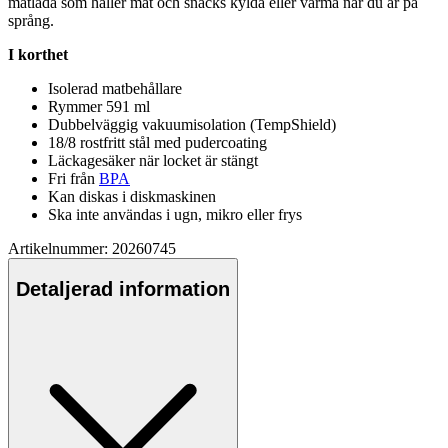
matlåda som håller mat och snacks kylda eller varma när du är på
språng.
I korthet
Isolerad matbehållare
Rymmer 591 ml
Dubbelväggig vakuumisolation (Tem
pS
hield)
18/8 rostfritt stål med
pu
dercoating
Läckagesäker när locket är stängt
Fri från
BPA
Kan diskas i diskmaskinen
Ska inte användas i ugn, mikro eller frys
Artikelnummer: 20260745
Detaljerad information