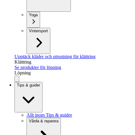
Yoga
Vintersport
Upptäck kläder och utrustning för klättring
Klättring
Se produkter för löpning
Löpning
Tips & guider
Allt inom Tips & guider
Vårda & reparera