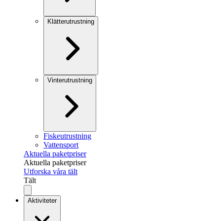
Klätterutrustning
Vinterutrustning
Fiskeutrustning
Vattensport
Aktuella paketpriser
Aktuella paketpriser
Utforska våra tält
Tält
Aktiviteter