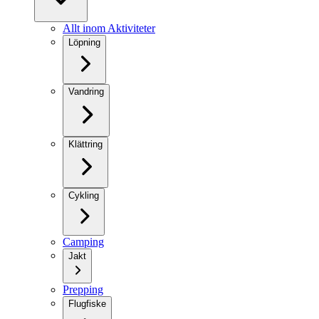
Allt inom Aktiviteter
Löpning
Vandring
Klättring
Cykling
Camping
Jakt
Prepping
Flugfiske