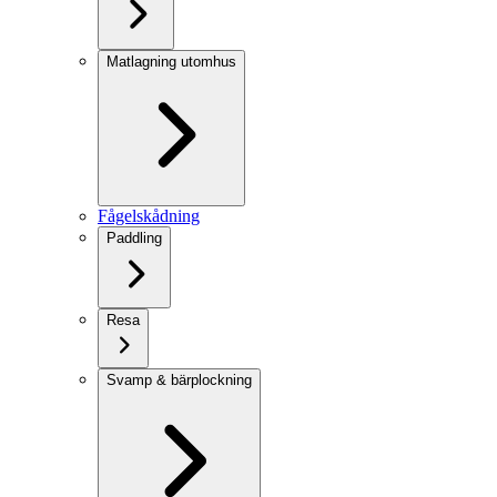
Matlagning utomhus
Fågelskådning
Paddling
Resa
Svamp & bärplockning