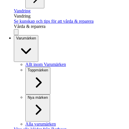
Vandring
Vandring
Se kunskap och tips för att vårda & reparera
Vårda & reparera
Varumärken
Allt inom Varumärken
Toppmärken
Nya märken
Alla varumärken