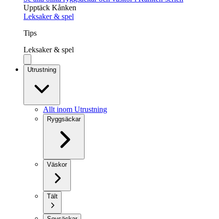
Upptäck Kånken
Leksaker & spel
Tips
Leksaker & spel
Utrustning
Allt inom Utrustning
Ryggsäckar
Väskor
Tält
Sovsäckar