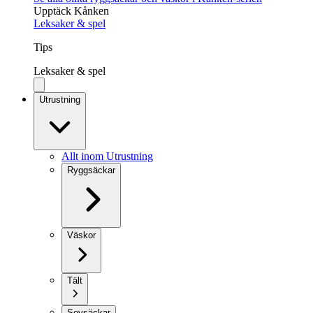
Upptäck Kånken
Leksaker & spel
Tips
Leksaker & spel
Utrustning
Allt inom Utrustning
Ryggsäckar
Väskor
Tält
Sovsäckar