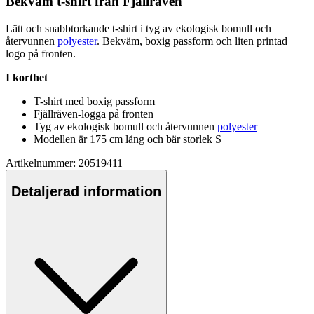
Bekväm t-shirt från Fjällräven
Lätt och snabbtorkande t-shirt i tyg av ekologisk bom
ull
och
återvunnen
polyester
. Bekväm, boxig
pa
ssform och liten printad
logo på fronten.
I korthet
T-shirt med boxig
pa
ssform
Fjällräven-logga på fronten
Tyg av ekologisk bom
ull
och återvunnen
polyester
Modellen är 175 cm lång och bär storlek S
Artikelnummer: 20519411
Detaljerad information