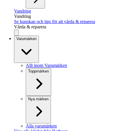
Vandring
Vandring
Se kunskap och tips för att vårda & reparera
Vårda & reparera
Varumärken
Allt inom Varumärken
Toppmärken
Nya märken
Alla varumärken