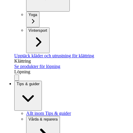
Yoga
Vintersport
Upptäck kläder och utrustning för klättring
Klättring
Se produkter för löpning
Löpning
Tips & guider
Allt inom Tips & guider
Vårda & reparera