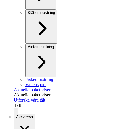
Klätterutrustning
Vinterutrustning
Fiskeutrustning
Vattensport
Aktuella paketpriser
Aktuella paketpriser
Utforska våra tält
Tält
Aktiviteter