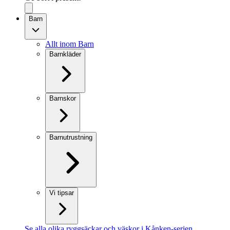
Barn
Allt inom Barn
Barnkläder
Barnskor
Barnutrustning
Vi tipsar
Se alla olika ryggsäckar och väskor i Kånken-serien