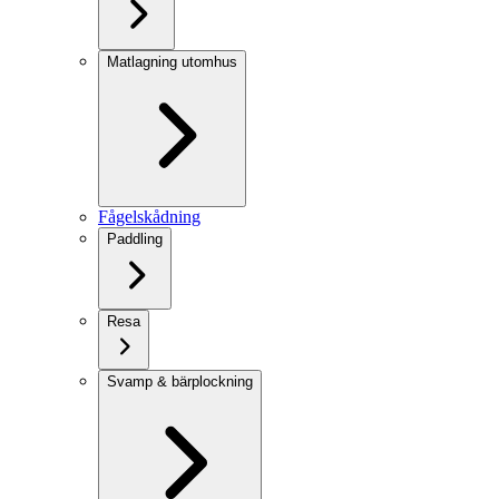
Matlagning utomhus
Fågelskådning
Paddling
Resa
Svamp & bärplockning