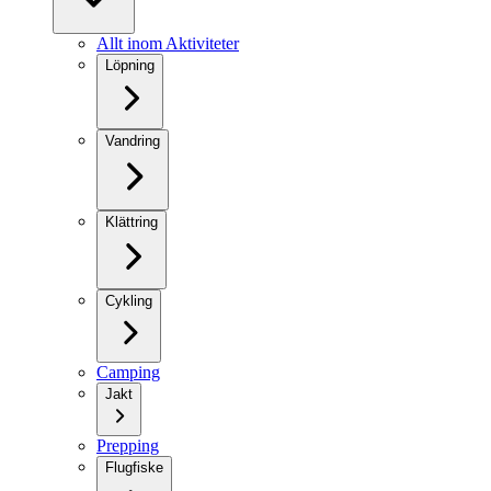
Allt inom Aktiviteter
Löpning
Vandring
Klättring
Cykling
Camping
Jakt
Prepping
Flugfiske