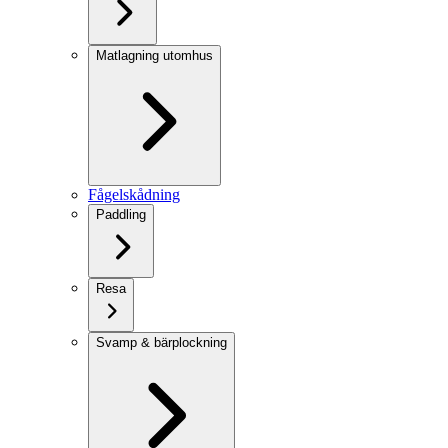
Matlagning utomhus
Fågelskådning
Paddling
Resa
Svamp & bärplockning