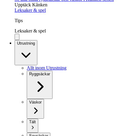
Upptäck Kånken
Leksaker & spel
Tips
Leksaker & spel
Utrustning
Allt inom Utrustning
Ryggsäckar
Väskor
Tält
Sovsäckar