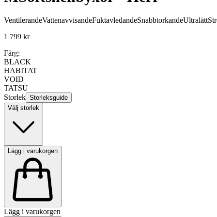
Ventilerande
Vattenavvisande
Fuktavledande
Snabbtorkande
Ultralätt
Str
1 799 kr
Färg:
BLACK
HABITAT
VOID
TATSU
Storlek
Storleksguide
Välj storlek
Lägg i varukorgen
Lägg i varukorgen