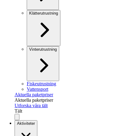
Klätterutrustning
Vinterutrustning
Fiskeutrustning
Vattensport
Aktuella paketpriser
Aktuella paketpriser
Utforska våra tält
Tält
Aktiviteter