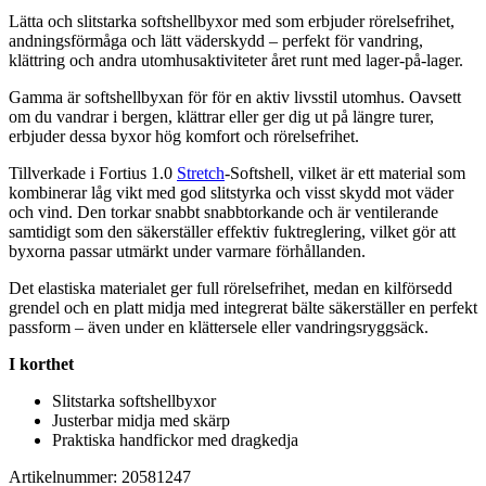
Lätta och slitstarka softshellbyxor med som erbjuder rörelsefrihet,
andningsförmåga och lätt väderskydd –
pe
rfekt för vandring,
klättring och andra utomhusaktiviteter året runt med lager-på-lager.
Gamma är softshellbyxan för för en aktiv livsstil utomhus. Oavsett
om du vandrar i bergen, klättrar eller ger dig ut på längre turer,
erbjuder dessa byxor hög komfort och rörelsefrihet.
Tillverkade i Fortius 1.0
Stretch
-Softshell, vilket är ett material som
kombinerar låg vikt med god slitstyrka och visst skydd mot väder
och vind. Den torkar snabbt snabbtorkande och är ventilerande
samtidigt som den säkerställer effektiv fuktreglering, vilket gör att
byxorna
pa
ssar utmärkt under varmare förhållanden.
Det elastiska materialet ger f
ull
rörelsefrihet, medan en kilförsedd
grendel och en platt midja med integrerat bälte säkerställer en
pe
rfekt
pa
ssform – även under en klättersele eller vandringsryggsäck.
I korthet
Slitstarka softshellbyxor
Justerbar midja med skärp
Praktiska handfickor med dragkedja
Artikelnummer: 20581247