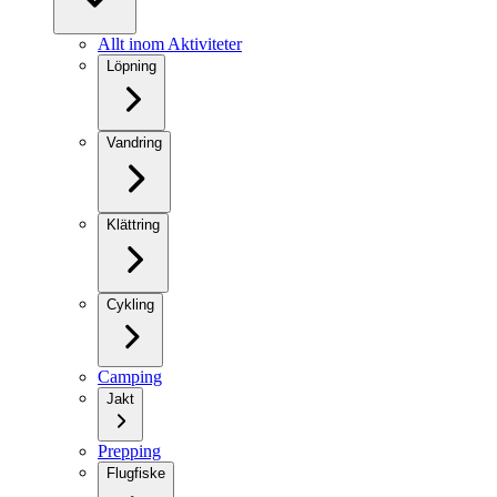
Allt inom Aktiviteter
Löpning
Vandring
Klättring
Cykling
Camping
Jakt
Prepping
Flugfiske