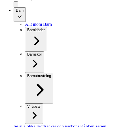
Barn
Allt inom Barn
Barnkläder
Barnskor
Barnutrustning
Vi tipsar
Se alla olika ryggsäckar och väskor i Kånken-serien