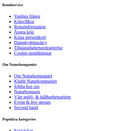
Kundservice
Vanliga frågor
Köpvillkor
Returinformation
Ångra köp
Köpa presentkort
Dataskyddspolicy
Tillgänglighetsredogörelse
Cookie-inställningar
Om Naturkompaniet
Om Naturkompaniet
Klubb Naturkompaniet
Jobba hos oss
Naturbonusen
Vårt miljö- & hållbarhetsarbete
Event & live stream
Second hand
Populära kategorier
Sovsäckar