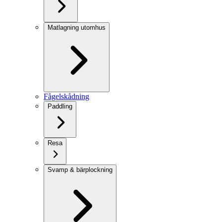
Matlagning utomhus
Fågelskådning
Paddling
Resa
Svamp & bärplockning