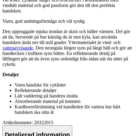
vindtätt material och god
pa
ssform gör den till den
pe
rfekta
handsken.
Varm, god andningsförmåga och väl synlig
Den u
pp
ruggade mjuka insidan är skön och håller värmen. Det gör
att du, beroende på hur känslig du är mot kyla, kan använda
handsken ända ner till noll grader. Yttermaterialet är vind- och
vattenavvisande
. Den neongula färgen syns på långt håll och gör att
handtecken i trafiken syns bättre. En reflekterande detalj på
lillfingret gör att du även syns ordentligt från sidan när du sitter på
cykeln.
Detaljer
Varm handske för cyklister
Reflekterande detaljer
Lätt vaddering på handens insida
Absorberande material på tummen
Kardborreförslutning vid handleden för variera hur hårt
handsken ska sitta åt
Artikelnummer: 20322015
Detaljerad information