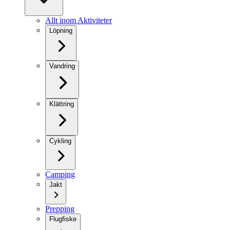
Allt inom Aktiviteter
Löpning
Vandring
Klättring
Cykling
Camping
Jakt
Prepping
Flugfiske