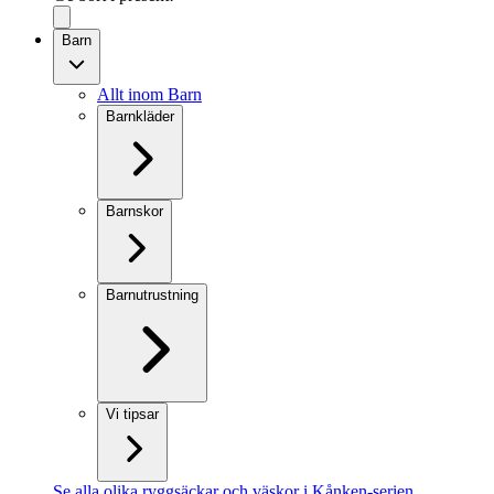
Barn
Allt inom Barn
Barnkläder
Barnskor
Barnutrustning
Vi tipsar
Se alla olika ryggsäckar och väskor i Kånken-serien