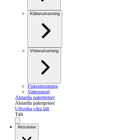
Klätterutrustning
Vinterutrustning
Fiskeutrustning
Vattensport
Aktuella paketpriser
Aktuella paketpriser
Utforska våra tält
Tält
Aktiviteter