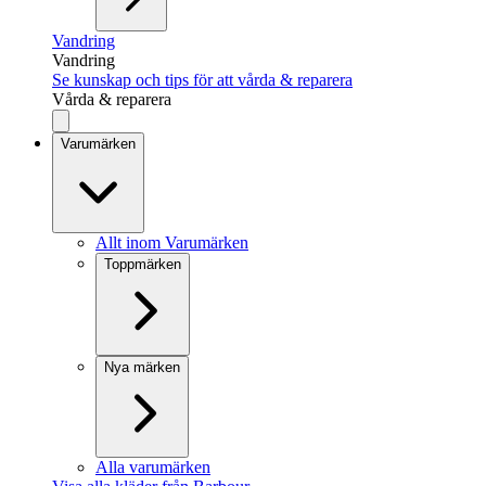
Vandring
Vandring
Se kunskap och tips för att vårda & reparera
Vårda & reparera
Varumärken
Allt inom Varumärken
Toppmärken
Nya märken
Alla varumärken