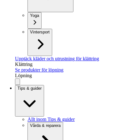
Yoga
Vintersport
Upptäck kläder och utrustning för klättring
Klättring
Se produkter för löpning
Löpning
Tips & guider
Allt inom Tips & guider
Vårda & reparera