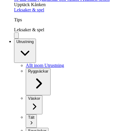
Upptäck Kånken
Leksaker & spel
Tips
Leksaker & spel
Utrustning
Allt inom Utrustning
Ryggsäckar
Väskor
Tält
Sovsäckar