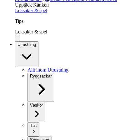
Upptäck Kånken
Leksaker & spel
Tips
Leksaker & spel
Utrustning
Allt inom Utrustning
Ryggsäckar
Väskor
Tält
Sovsäckar