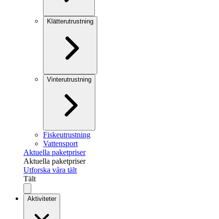
Klätterutrustning
Vinterutrustning
Fiskeutrustning
Vattensport
Aktuella paketpriser
Aktuella paketpriser
Utforska våra tält
Tält
Aktiviteter