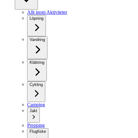
Allt inom Aktiviteter
Löpning
Vandring
Klättring
Cykling
Camping
Jakt
Prepping
Flugfiske