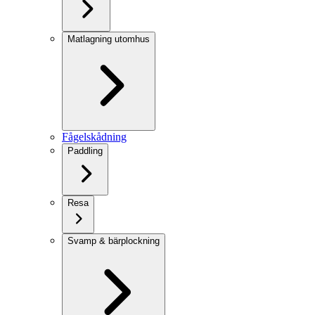
Matlagning utomhus
Fågelskådning
Paddling
Resa
Svamp & bärplockning