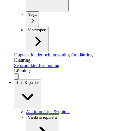
Yoga
Vintersport
Upptäck kläder och utrustning för klättring
Klättring
Se produkter för löpning
Löpning
Tips & guider
Allt inom Tips & guider
Vårda & reparera