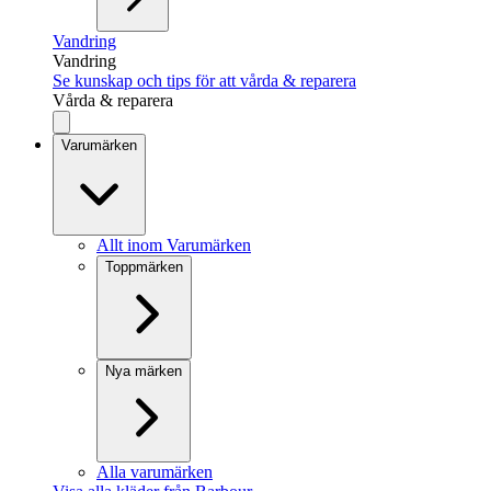
Vandring
Vandring
Se kunskap och tips för att vårda & reparera
Vårda & reparera
Varumärken
Allt inom Varumärken
Toppmärken
Nya märken
Alla varumärken