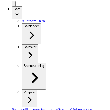
Barn
Allt inom Barn
Barnkläder
Barnskor
Barnutrustning
Vi tipsar
Se alla olika ryggsäckar och väskor i Kånken-serien