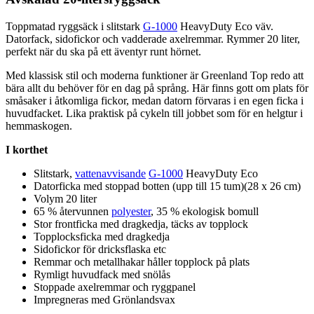
To
pp
matad ryggsäck i slitstark
G-1000
HeavyDuty Eco väv.
Datorfack, sidofickor och vadderade axelremmar. Rymmer 20 liter,
pe
rfekt när du ska på ett äventyr runt hörnet.
Med klassisk stil och moderna funktioner är Greenland Top redo att
bära allt du behöver för en dag på språng. Här finns gott om plats för
småsaker i åtkomliga fickor, medan datorn förvaras i en egen ficka i
huvudfacket. Lika praktisk på cykeln till jobbet som för en helgtur i
hemmaskogen.
I korthet
Slitstark,
vattenavvisande
G-1000
HeavyDuty Eco
Datorficka med sto
pp
ad botten (u
pp
till 15 tum)(28 x 26 cm)
Volym 20 liter
65 % återvunnen
polyester
, 35 % ekologisk bom
ull
Stor frontficka med dragkedja, täcks av to
pp
lock
To
pp
locksficka med dragkedja
Sidofickor för dricks
fla
ska etc
Remmar och metallhakar håller to
pp
lock på plats
Rymligt huvudfack med snölås
Sto
pp
ade axelremmar och rygg
pa
nel
Impregneras med Grönlandsvax