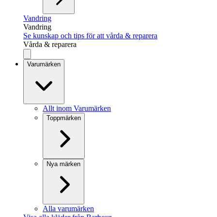
Vandring
Vandring
Se kunskap och tips för att vårda & reparera
Vårda & reparera
Varumärken
Allt inom Varumärken
Toppmärken
Nya märken
Alla varumärken