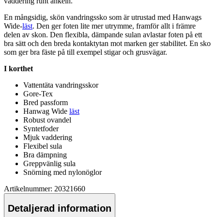
vaddering runt ankeln.
En mångsidig, skön vandringssko som är utrustad med Hanwags
Wide-
läst
. Den ger foten lite mer utrymme, framför allt i främre
delen av skon. Den flexibla, däm
pa
nde sulan avlastar foten på ett
bra sätt och den breda kontaktytan mot marken ger stabilitet. En sko
som ger bra fäste på till exem
pe
l stigar och grusvägar.
I korthet
Vattentät
a vandringsskor
Gore-Tex
Bred
pa
ssform
Hanwag Wide
läst
Robust ovandel
Syntetfoder
Mjuk vaddering
Flexibel sula
Bra dämpning
Gre
pp
vänlig sula
Snörning med
nylon
öglor
Artikelnummer: 20321660
Detaljerad information