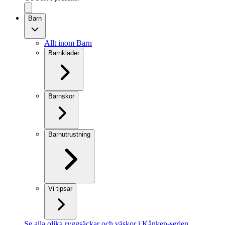
Barn
Allt inom Barn
Barnkläder
Barnskor
Barnutrustning
Vi tipsar
Se alla olika ryggsäckar och väskor i Kånken-serien