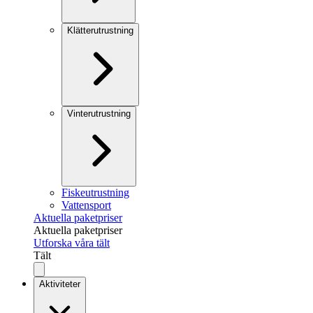
Klätterutrustning
Vinterutrustning
Fiskeutrustning
Vattensport
Aktuella paketpriser
Aktuella paketpriser
Utforska våra tält
Tält
Aktiviteter