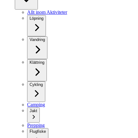
Allt inom Aktiviteter
Löpning
Vandring
Klättring
Cykling
Camping
Jakt
Prepping
Flugfiske