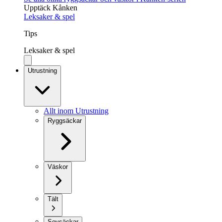
Upptäck Kånken
Leksaker & spel
Tips
Leksaker & spel
Utrustning
Allt inom Utrustning
Ryggsäckar
Väskor
Tält
Sovsäckar