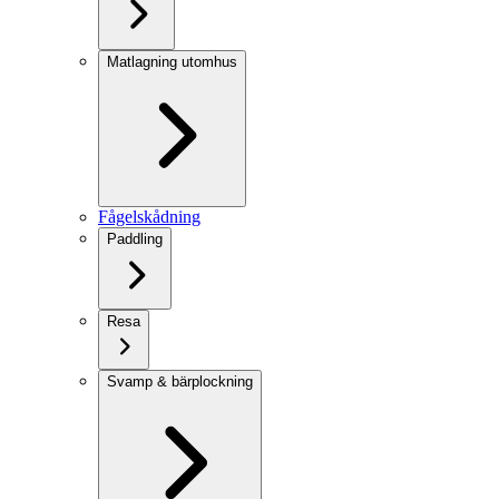
Matlagning utomhus
Fågelskådning
Paddling
Resa
Svamp & bärplockning