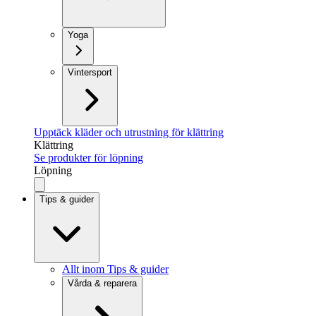
Yoga
Vintersport
Upptäck kläder och utrustning för klättring
Klättring
Se produkter för löpning
Löpning
Tips & guider
Allt inom Tips & guider
Vårda & reparera