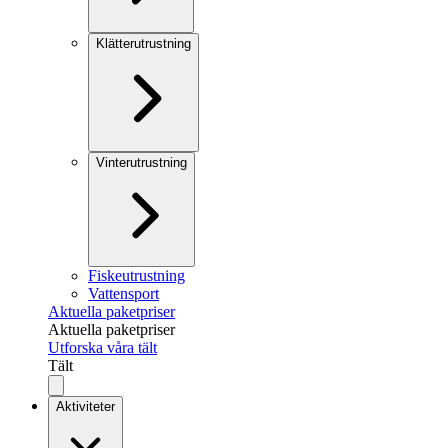
Klätterutrustning
Vinterutrustning
Fiskeutrustning
Vattensport
Aktuella paketpriser
Aktuella paketpriser
Utforska våra tält
Tält
Aktiviteter