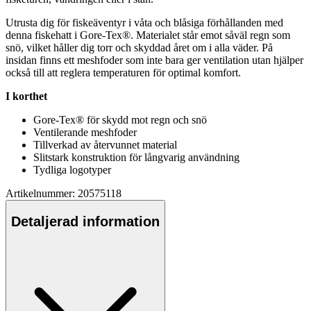
Utrusta dig för fiskeäventyr i våta och blåsiga förhållanden med
denna fiskehatt i Gore-Tex®. Materialet står emot såväl regn som
snö, vilket håller dig torr och skyddad året om i alla väder. På
insidan finns ett meshfoder som inte bara ger ventilation utan hjäl
pe
r
också till att reglera tem
pe
raturen för optimal komfort.
I korthet
Gore-Tex® för skydd mot regn och snö
Ventilerande meshfoder
Tillverkad av återvunnet material
Slitstark konstruktion för långvarig användning
Tydliga logoty
pe
r
Artikelnummer: 20575118
Detaljerad information