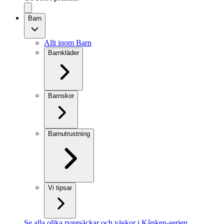
Barn
Allt inom Barn
Barnkläder
Barnskor
Barnutrustning
Vi tipsar
Se alla olika ryggsäckar och väskor i Kånken-serien