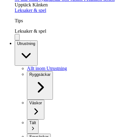
Upptäck Kånken
Leksaker & spel
Tips
Leksaker & spel
Utrustning
Allt inom Utrustning
Ryggsäckar
Väskor
Tält
Sovsäckar