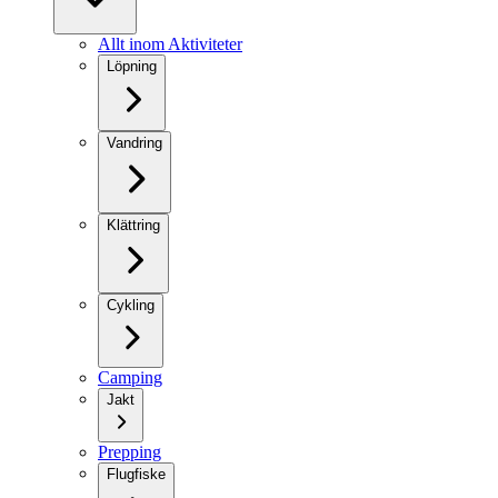
Allt inom Aktiviteter
Löpning
Vandring
Klättring
Cykling
Camping
Jakt
Prepping
Flugfiske