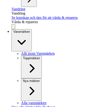
Vandring
Vandring
Se kunskap och tips för att vårda & reparera
Vårda & reparera
Varumärken
Allt inom Varumärken
Toppmärken
Nya märken
Alla varumärken