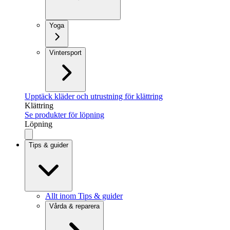
Yoga
Vintersport
Upptäck kläder och utrustning för klättring
Klättring
Se produkter för löpning
Löpning
Tips & guider
Allt inom Tips & guider
Vårda & reparera