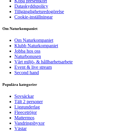
Köpa presentkort
Dataskyddspolicy
Tillgänglighetsredogörelse
Cookie-inställningar
Om Naturkompaniet
Om Naturkompaniet
Klubb Naturkompaniet
Jobba hos oss
Naturbonusen
Vårt miljö- & hållbarhetsarbete
Event & live stream
Second hand
Populära kategorier
Sovsäckar
Tält 2 personer
Liggunderlag
Fleecetröjor
Mattermos
Vandringsbyxor
Västar