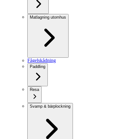
Matlagning utomhus
Fågelskådning
Paddling
Resa
Svamp & bärplockning