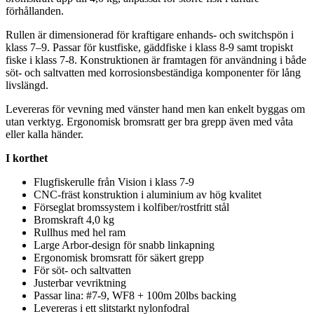
förhållanden.
R
ull
en är dimensionerad för kraftigare enhands- och switchspön i
klass 7–9.
Pa
ssar för kustfiske, gäddfiske i klass 8-9 samt tropiskt
fiske i klass 7-8. Konstruktionen är framtagen för användning i både
söt- och saltvatten med korrosionsbeständiga komponenter för lång
livslängd.
Levereras för vevning med vänster hand men kan enkelt byggas om
utan verktyg. Ergonomisk bromsratt ger bra gre
pp
även med våta
eller kalla händer.
I korthet
Flugfisker
ull
e från Vision i klass 7-9
CNC-fräst konstruktion i aluminium av hög kvalitet
Förseglat bromssystem i kolfiber/rostfritt stål
Bromskraft 4,0 kg
R
ull
hus med hel ram
Large Arbor-design för snabb linkapning
Ergonomisk bromsratt för säkert gre
pp
För söt- och saltvatten
Justerbar vevriktning
Pa
ssar lina: #7-9, WF8 + 100m 20lbs backing
Levereras i ett slitstarkt
nylon
fodral