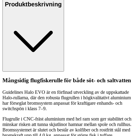
Produktbeskrivning
Mångsidig flugfisker
ull
e för både söt- och saltvatten
Guidelines Halo EVO är en förfinad utveckling av de u
pp
skattade
Halo-r
ull
arna, där den robusta flugr
ull
en i högkvalitativt aluminium
har förseglat bromssystem an
pa
ssat för kraftigare enhands- och
switchspön i klass 7–9.
Flugr
ull
e i CNC-fräst aluminium med hel ram som ger stabilitet och
minskar risken att tunna skjutlinor hamnar mellan spole och r
ull
hus.
Bromssystemet är slutet och består av kolfiber och rostfritt stål med
bromskraft u
pp
till 4,0 kg, an
pa
ssat för större fisk i tuffare