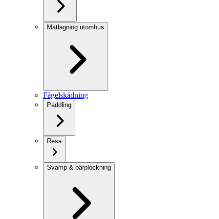
Matlagning utomhus
Fågelskådning
Paddling
Resa
Svamp & bärplockning