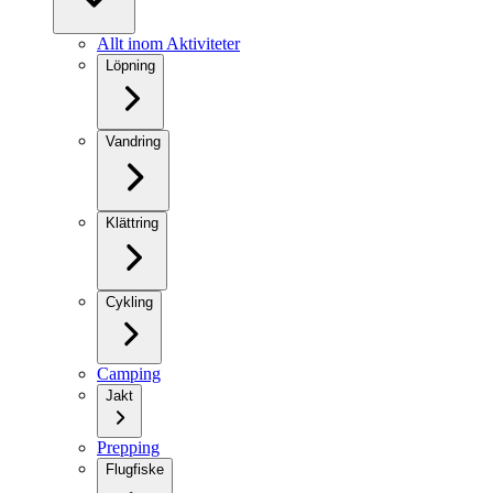
Allt inom Aktiviteter
Löpning
Vandring
Klättring
Cykling
Camping
Jakt
Prepping
Flugfiske