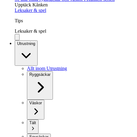
Upptäck Kånken
Leksaker & spel
Tips
Leksaker & spel
Utrustning
Allt inom Utrustning
Ryggsäckar
Väskor
Tält
Sovsäckar