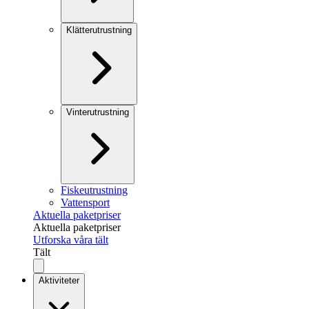
Klätterutrustning
Vinterutrustning
Fiskeutrustning
Vattensport
Aktuella paketpriser
Aktuella paketpriser
Utforska våra tält
Tält
Aktiviteter