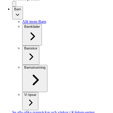
Barn
Allt inom Barn
Barnkläder
Barnskor
Barnutrustning
Vi tipsar
Se alla olika ryggsäckar och väskor i Kånken-serien