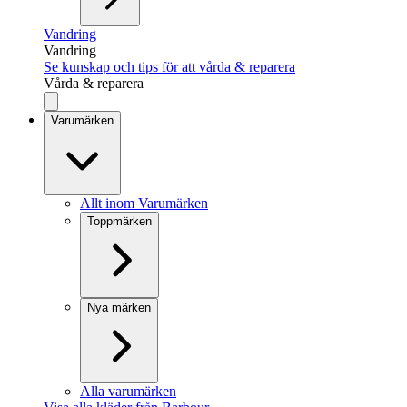
Vandring
Vandring
Se kunskap och tips för att vårda & reparera
Vårda & reparera
Varumärken
Allt inom Varumärken
Toppmärken
Nya märken
Alla varumärken