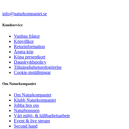
info@naturkompaniet.se
Kundservice
Vanliga frågor
Köpvillkor
Returinformation
Ångra köp
Köpa presentkort
Dataskyddspolicy
Tillgänglighetsredogörelse
Cookie-inställningar
Om Naturkompaniet
Om Naturkompaniet
Klubb Naturkompaniet
Jobba hos oss
Naturbonusen
Vårt miljö- & hållbarhetsarbete
Event & live stream
Second hand