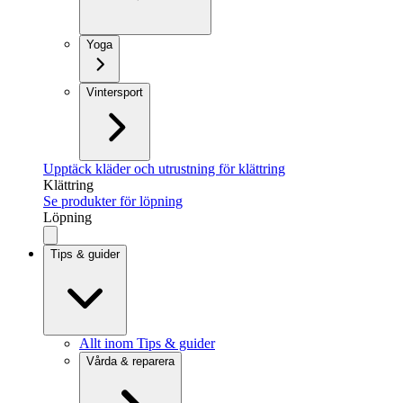
Yoga
Vintersport
Upptäck kläder och utrustning för klättring
Klättring
Se produkter för löpning
Löpning
Tips & guider
Allt inom Tips & guider
Vårda & reparera