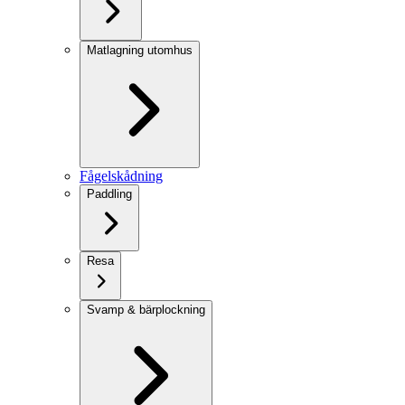
Matlagning utomhus
Fågelskådning
Paddling
Resa
Svamp & bärplockning