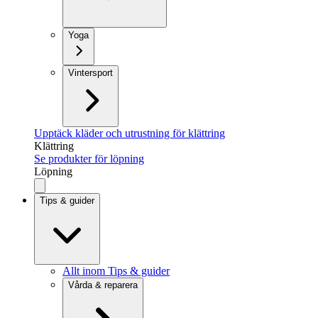
Yoga
Vintersport
Upptäck kläder och utrustning för klättring
Klättring
Se produkter för löpning
Löpning
Tips & guider
Allt inom Tips & guider
Vårda & reparera