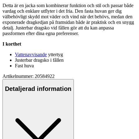
Detta är en jacka som kombinerar funktion och stil och
pa
ssar både
vardag och enklare utflyter i det fria. Den fasta huvan ger dig
välbehövligt skydd mot väder och vind när det behövs, medan den
exponerade dragkedjan på framsidan både är praktisk och en snygg
detalj. Justerbar dragsko vid fållen gör att du kan an
pa
ssa
pa
ssformen efter dina egna preferenser.
I korthet
Vattenavvisande
yttertyg
Justerbar dragsko i fållen
Fast huva
Artikelnummer: 20584922
Detaljerad information