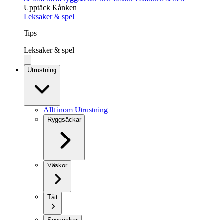
Upptäck Kånken
Leksaker & spel
Tips
Leksaker & spel
Utrustning
Allt inom Utrustning
Ryggsäckar
Väskor
Tält
Sovsäckar