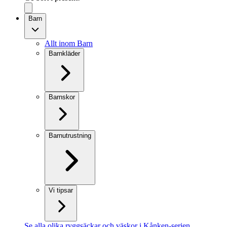
Barn
Allt inom Barn
Barnkläder
Barnskor
Barnutrustning
Vi tipsar
Se alla olika ryggsäckar och väskor i Kånken-serien