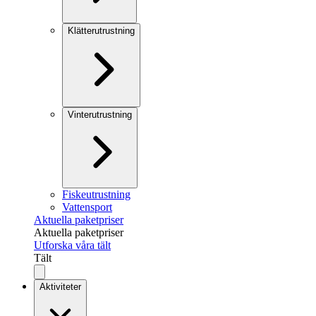
Klätterutrustning
Vinterutrustning
Fiskeutrustning
Vattensport
Aktuella paketpriser
Aktuella paketpriser
Utforska våra tält
Tält
Aktiviteter