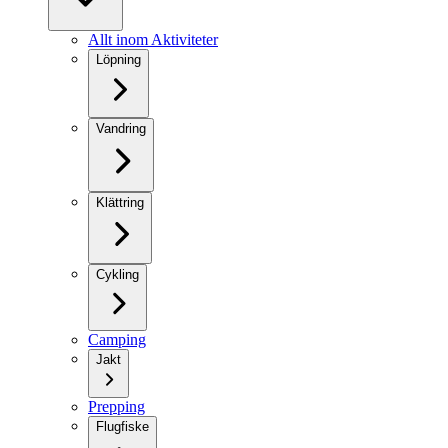
Allt inom Aktiviteter
Löpning
Vandring
Klättring
Cykling
Camping
Jakt
Prepping
Flugfiske