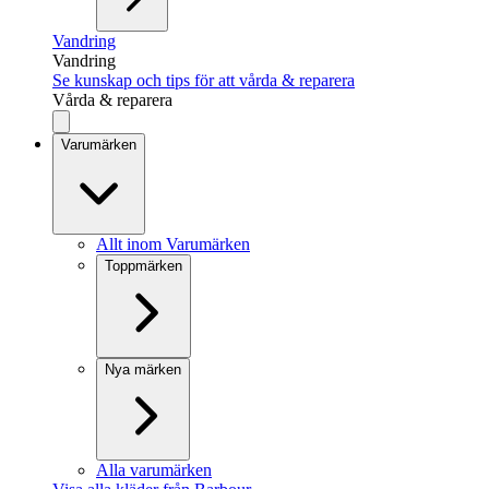
Vandring
Vandring
Se kunskap och tips för att vårda & reparera
Vårda & reparera
Varumärken
Allt inom Varumärken
Toppmärken
Nya märken
Alla varumärken