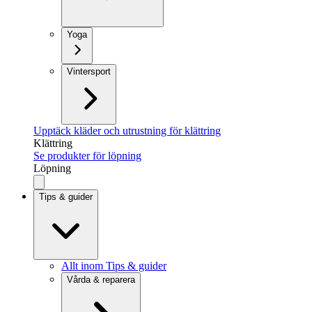
Yoga
Vintersport
Upptäck kläder och utrustning för klättring
Klättring
Se produkter för löpning
Löpning
Tips & guider
Allt inom Tips & guider
Vårda & reparera