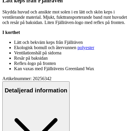
Lätt ke
ps
från Fjällräven
Skydda huvud och ansikte mot solen i en lätt och skön ke
ps
i
ventilerande material. Mjukt, fukttransporterande band runt huvudet
och resår på baksidan. Liten Fjällräven-logo med reflex på fronten.
I korthet
Lätt och bekväm ke
ps
från Fjällräven
Ekologisk bom
ull
och återvunnen
polyester
Ventilationshål på sidorna
Resår på baksidan
Reflex-logo på fronten
Kan vaxas med Fjällrävens Greenland Wax
Artikelnummer: 20256342
Detaljerad information