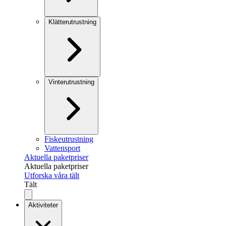
Klätterutrustning
Vinterutrustning
Fiskeutrustning
Vattensport
Aktuella paketpriser
Aktuella paketpriser
Utforska våra tält
Tält
Aktiviteter