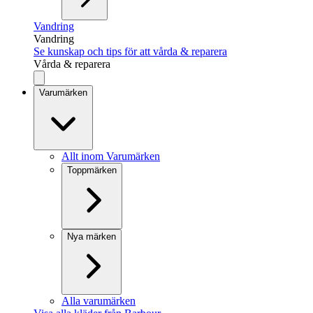
Vandring
Vandring
Se kunskap och tips för att vårda & reparera
Vårda & reparera
Varumärken
Allt inom Varumärken
Toppmärken
Nya märken
Alla varumärken