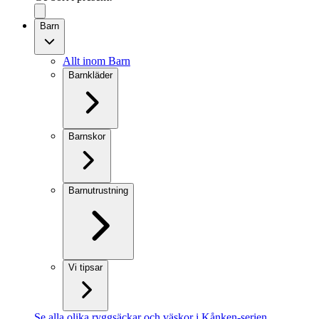
Barn
Allt inom Barn
Barnkläder
Barnskor
Barnutrustning
Vi tipsar
Se alla olika ryggsäckar och väskor i Kånken-serien