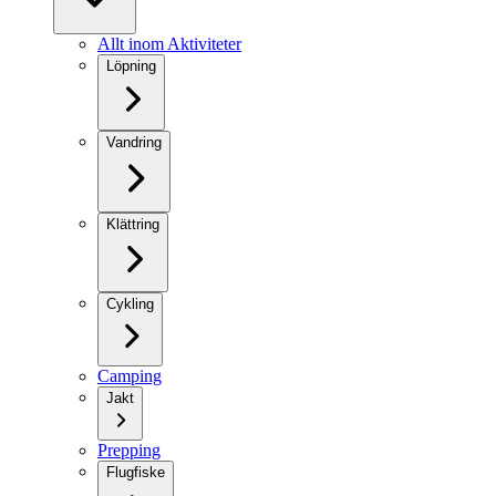
Allt inom Aktiviteter
Löpning
Vandring
Klättring
Cykling
Camping
Jakt
Prepping
Flugfiske