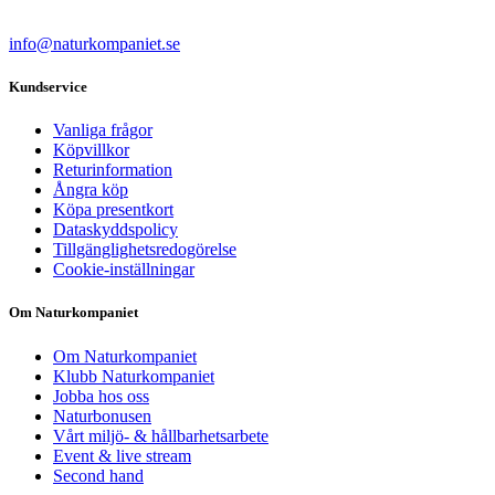
info@naturkompaniet.se
Kundservice
Vanliga frågor
Köpvillkor
Returinformation
Ångra köp
Köpa presentkort
Dataskyddspolicy
Tillgänglighetsredogörelse
Cookie-inställningar
Om Naturkompaniet
Om Naturkompaniet
Klubb Naturkompaniet
Jobba hos oss
Naturbonusen
Vårt miljö- & hållbarhetsarbete
Event & live stream
Second hand