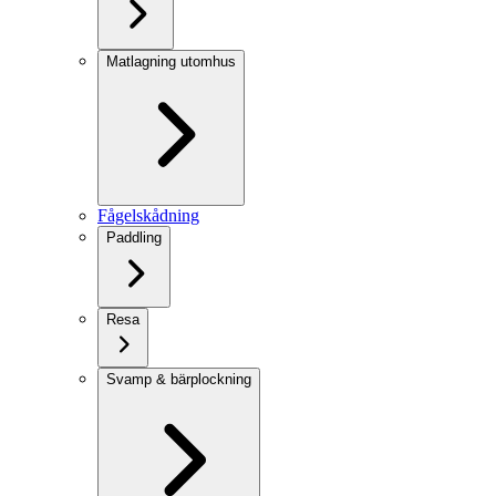
Matlagning utomhus
Fågelskådning
Paddling
Resa
Svamp & bärplockning