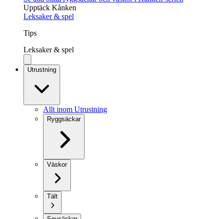
Upptäck Kånken
Leksaker & spel
Tips
Leksaker & spel
Utrustning
Allt inom Utrustning
Ryggsäckar
Väskor
Tält
Sovsäckar