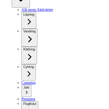
Allt inom Aktiviteter
Löpning
Vandring
Klättring
Cykling
Camping
Jakt
Prepping
Flugfiske