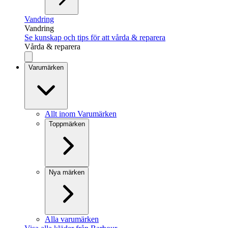
Vandring
Vandring
Se kunskap och tips för att vårda & reparera
Vårda & reparera
Varumärken
Allt inom Varumärken
Toppmärken
Nya märken
Alla varumärken