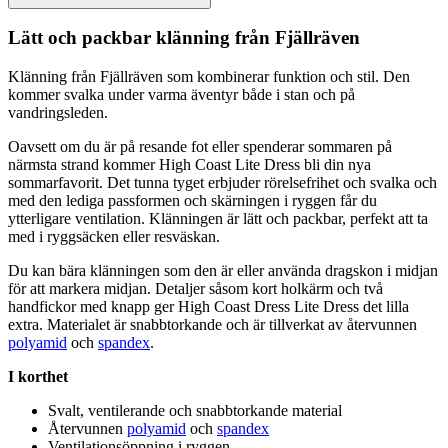
Lätt och
pa
ckbar klänning från Fjällräven
Klänning från Fjällräven som kombinerar funktion och stil. Den
kommer svalka under varma äventyr både i stan och på
vandringsleden.
Oavsett om du är på resande fot eller s
pe
nderar sommaren på
närmsta strand kommer High Coast Lite Dress bli din nya
sommarfavorit. Det tunna tyget erbjuder rörelsefrihet och svalka och
med den lediga
pa
ssformen och skärningen i ryggen får du
ytterligare ventilation. Klänningen är lätt och
pa
ckbar,
pe
rfekt att ta
med i ryggsäcken eller resväskan.
Du kan bära klänningen som den är eller använda dragskon i midjan
för att markera midjan. Detaljer såsom kort holkärm och två
handfickor med kna
pp
ger High Coast Dress Lite Dress det lilla
extra. Materialet är snabbtorkande och är tillverkat av återvunnen
polyamid
och
spandex
.
I korthet
Svalt, ventilerande och snabbtorkande material
Återvunnen
polyamid
och
spandex
Ventilationsö
pp
ning i ryggen