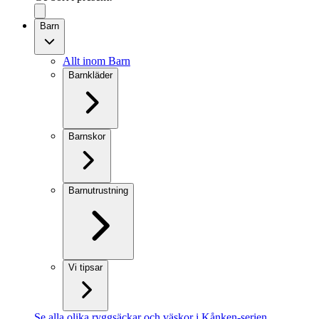
Barn
Allt inom Barn
Barnkläder
Barnskor
Barnutrustning
Vi tipsar
Se alla olika ryggsäckar och väskor i Kånken-serien