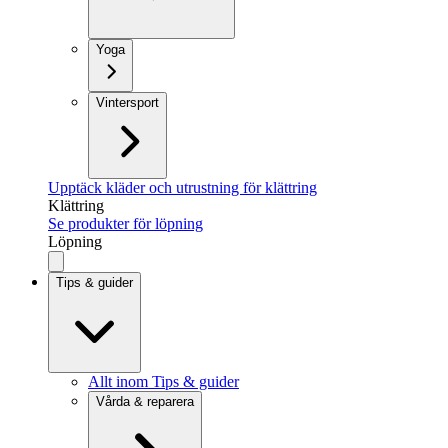
Yoga
Vintersport
Upptäck kläder och utrustning för klättring
Klättring
Se produkter för löpning
Löpning
Tips & guider
Allt inom Tips & guider
Vårda & reparera