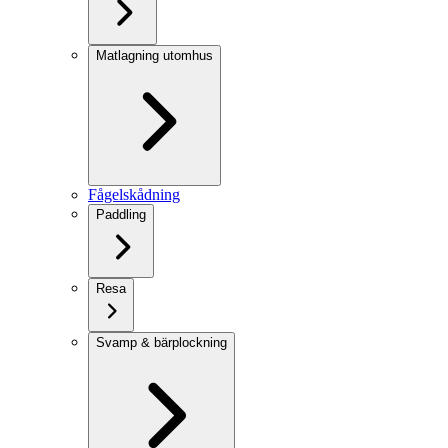
Matlagning utomhus
Fågelskådning
Paddling
Resa
Svamp & bärplockning