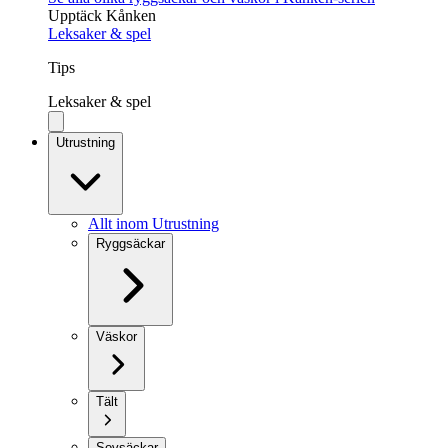
Upptäck Kånken
Leksaker & spel
Tips
Leksaker & spel
Utrustning
Allt inom Utrustning
Ryggsäckar
Väskor
Tält
Sovsäckar