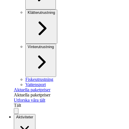
Klätterutrustning
Vinterutrustning
Fiskeutrustning
Vattensport
Aktuella paketpriser
Aktuella paketpriser
Utforska våra tält
Tält
Aktiviteter